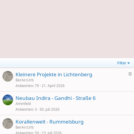
Filter
Kleinere Projekte in Lichtenberg
i
BerArcUrb
Antworten
79
21. April 2026
c
h
Neubau Indira - Gandhi - Straße 6
t
Ammfeld
i
Antworten
3
30. Juli 2026
g
Korallenwelt - Rummelsburg
BerArcUrb
Antworten
59
23. Juli 2026