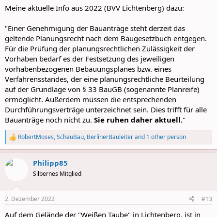
Meine aktuelle Info aus 2022 (BVV Lichtenberg) dazu:
"Einer Genehmigung der Bauanträge steht derzeit das
geltende Planungsrecht nach dem Baugesetzbuch entgegen.
Für die Prüfung der planungsrechtlichen Zulässigkeit der
Vorhaben bedarf es der Festsetzung des jeweiligen
vorhabenbezogenen Bebauungsplanes bzw. eines
Verfahrensstandes, der eine planungsrechtliche Beurteilung
auf der Grundlage von § 33 BauGB (sogenannte Planreife)
ermöglicht. Außerdem müssen die entsprechenden
Durchführungsverträge unterzeichnet sein. Dies trifft für alle
Bauanträge noch nicht zu.
Sie ruhen daher aktuell.
"
RobertMoses
,
SchauBau
,
BerlinerBauleiter
and 1 other person
R
e
a
Philipp85
c
t
Silbernes Mitglied
i
o
n
2. Dezember 2022
#13
s
:
Auf dem Gelände der "Weißen Taube" in Lichtenberg, ist in