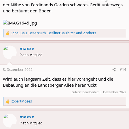
der Nähe von Ferdinands Garden schweres Gerät unterwegs
und beräumt den Boden.
SchauBau
,
BerArcUrb
,
BerlinerBauleiter
and 2 others
R
e
a
maxxe
c
t
Platin Mitglied
i
o
n
3. Dezember 2022
#14
s
:
Wird auch langsam Zeit, dass es hier vorangeht und die
Bebauung an die Landsberger Allee heranrückt.
Zuletzt bearbeitet:
3. Dezember 2022
RobertMoses
R
e
a
maxxe
c
t
Platin Mitglied
i