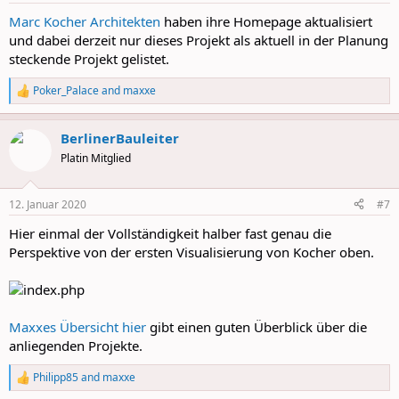
:
Marc Kocher Architekten
haben ihre Homepage aktualisiert
und dabei derzeit nur dieses Projekt als aktuell in der Planung
steckende Projekt gelistet.
Poker_Palace
and
maxxe
R
e
a
BerlinerBauleiter
c
t
Platin Mitglied
i
o
n
12. Januar 2020
#7
s
:
Hier einmal der Vollständigkeit halber fast genau die
Perspektive von der ersten Visualisierung von Kocher oben.
Maxxes Übersicht hier
gibt einen guten Überblick über die
anliegenden Projekte.
Philipp85
and
maxxe
R
e