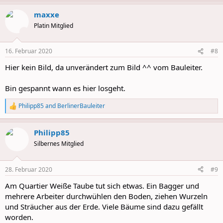
a
maxxe
c
t
Platin Mitglied
i
o
n
16. Februar 2020
#8
s
:
Hier kein Bild, da unverändert zum Bild ^^ vom Bauleiter.
Bin gespannt wann es hier losgeht.
Philipp85
and
BerlinerBauleiter
R
e
a
Philipp85
c
t
Silbernes Mitglied
i
o
n
28. Februar 2020
#9
s
:
Am Quartier Weiße Taube tut sich etwas. Ein Bagger und
mehrere Arbeiter durchwühlen den Boden, ziehen Wurzeln
und Sträucher aus der Erde. Viele Bäume sind dazu gefällt
worden.