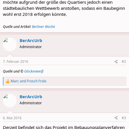
möchte aufgrund der größe des Quartiers jedoch einen
städtebaulichen Wettbewerb anstoßen, sodass ein Baubeginn
wohl erst 2018 erfolgen könnte.
Quelle und Artikel:
Berliner Woche
BerArcUrb
Administrator
7. Februar 2016
#2
Quelle und ©
Glockenweiß
Marc
and
Frosch Frolo
R
e
a
BerArcUrb
c
t
Administrator
i
o
n
6. Mai 2016
#3
s
:
Derzeit befindet sich das Projekt im Bebauungsplanverfahren