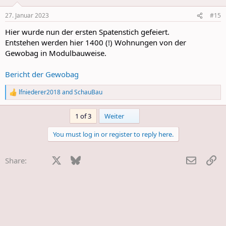
o
n
27. Januar 2023
#15
s
:
Hier wurde nun der ersten Spatenstich gefeiert.
Entstehen werden hier 1400 (!) Wohnungen von der
Gewobag in Modulbauweise.
Bericht der Gewobag
lfniederer2018
and
SchauBau
R
e
a
Last
1 of 3
Weiter
c
t
You must log in or register to reply here.
i
o
n
Facebook
X
Bluesky
LinkedIn
Reddit
Pinterest
Tumblr
WhatsApp
E-Mail
Li
Share:
s
: