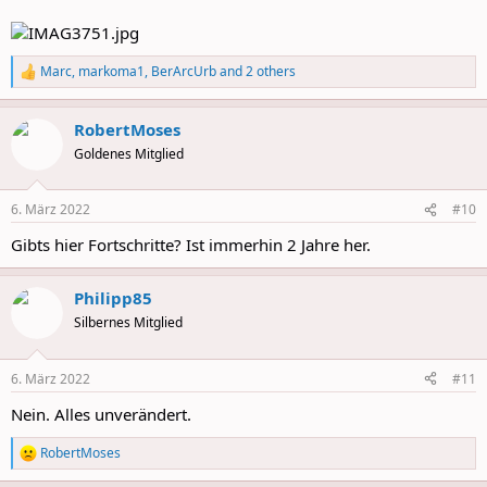
Marc
,
markoma1
,
BerArcUrb
and 2 others
R
e
a
RobertMoses
c
t
Goldenes Mitglied
i
o
n
6. März 2022
#10
s
:
Gibts hier Fortschritte? Ist immerhin 2 Jahre her.
Philipp85
Silbernes Mitglied
6. März 2022
#11
Nein. Alles unverändert.
RobertMoses
R
e