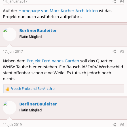
14. Januar 2017
#4
Auf der
Homepage von Marc Kocher Architekten
ist das
Projekt nun auch ausführlich aufgeführt.
BerlinerBauleiter
Platin Mitglied
17. Juni 2017
#5
Neben dem
Projekt Ferdinands Garden
soll das Quartier
Weiße Taube hier entstehen. Ein Bauschild/ Info/ Werbeschild
steht offenbar schon eine Weile. Es tut sich jedoch noch
nichts.
Frosch Frolo
and
BerArcUrb
R
e
a
BerlinerBauleiter
c
t
Platin Mitglied
i
o
n
11. Juli 2019
#6
s