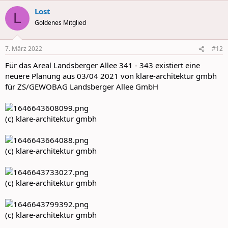
a
Lost
c
L
t
Goldenes Mitglied
i
o
n
7. März 2022
#12
s
:
Für das Areal Landsberger Allee 341 - 343 existiert eine
neuere Planung aus 03/04 2021 von klare-architektur gmbh
für ZS/GEWOBAG Landsberger Allee GmbH
(c) klare-architektur gmbh
(c) klare-architektur gmbh
(c) klare-architektur gmbh
(c) klare-architektur gmbh