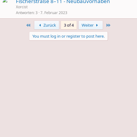
Fischerstraße 8–11 - Neubauvorhaben
Xorcist
Antworten
3
7. Februar 2023
First
Last
Zurück
3 of 4
Weiter
You must log in or register to post here.