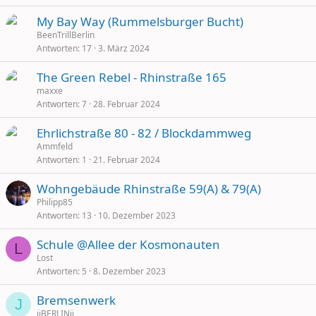
My Bay Way (Rummelsburger Bucht)
BeenTrillBerlin
Antworten
17
3. März 2024
The Green Rebel - Rhinstraße 165
maxxe
Antworten
7
28. Februar 2024
Ehrlichstraße 80 - 82 / Blockdammweg
Ammfeld
Antworten
1
21. Februar 2024
Wohngebäude Rhinstraße 59(A) & 79(A)
Philipp85
Antworten
13
10. Dezember 2023
Schule @Allee der Kosmonauten
L
Lost
Antworten
5
8. Dezember 2023
Bremsenwerk
J
jiBERLINij