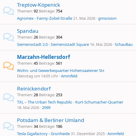
Treptow-Köpenick
Themen
92
Beiträge
754
Agromex - Fanny-Zobel-Straße
21. Mai 2026
gmsvision
Spandau
Themen
26
Beiträge
304
Siemensstadt 2.0 - Siemensstadt Square
16. Mai 2026
SchauBau
Marzahn-Hellersdorf
Themen
45
Beiträge
561
Wohn- und Gewerbequartier Hohensaatener Str.
Dienstag um 14:05 Uhr
Ammfeld
Reinickendorf
Themen
28
Beiträge
253
TXL – The Urban Tech Republic - Kurt-Schumacher-Quartier
18. Mai 2026
2099
Potsdam & Berliner Umland
Themen
34
Beiträge
186
Tesla Gigafactory - Grünheide
31. Dezember 2025
Ammfeld