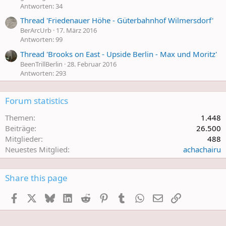
Antworten: 34
Thread 'Friedenauer Höhe - Güterbahnhof Wilmersdorf'
BerArcUrb
17. März 2016
Antworten: 99
Thread 'Brooks on East - Upside Berlin - Max und Moritz'
BeenTrillBerlin
28. Februar 2016
Antworten: 293
Forum statistics
Themen
1.448
Beiträge
26.500
Mitglieder
488
Neuestes Mitglied
achachairu
Share this page
Facebook
X
Bluesky
LinkedIn
Reddit
Pinterest
Tumblr
WhatsApp
E-Mail
Link einfüge