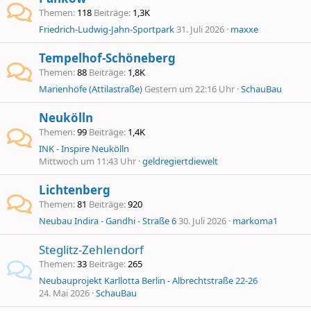
Themen
118
Beiträge
1,3K
Friedrich-Ludwig-Jahn-Sportpark
31. Juli 2026
maxxe
Tempelhof-Schöneberg
Themen
88
Beiträge
1,8K
Marienhöfe (Attilastraße)
Gestern um 22:16 Uhr
SchauBau
Neukölln
Themen
99
Beiträge
1,4K
INK - Inspire Neukölln
Mittwoch um 11:43 Uhr
geldregiertdiewelt
Lichtenberg
Themen
81
Beiträge
920
Neubau Indira - Gandhi - Straße 6
30. Juli 2026
markoma1
Steglitz-Zehlendorf
Themen
33
Beiträge
265
Neubauprojekt Karllotta Berlin - Albrechtstraße 22-26
24. Mai 2026
SchauBau