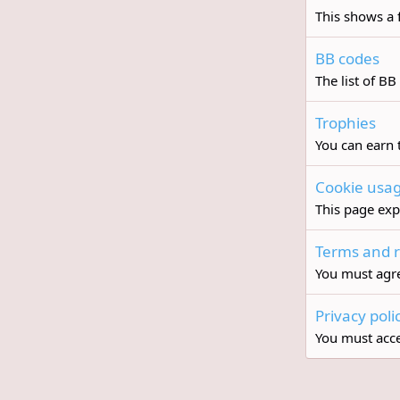
This shows a f
BB codes
The list of BB
Trophies
You can earn t
Cookie usa
This page exp
Terms and r
You must agre
Privacy poli
You must accep