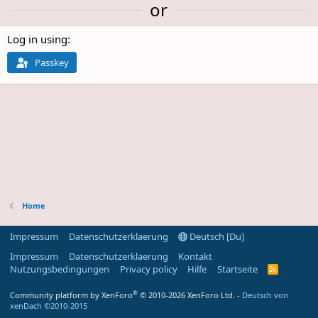
or
Log in using
Passkey
Home
Impressum
Datenschutzerklaerung
Deutsch [Du]
Impressum
Datenschutzerklaerung
Kontakt
Nutzungsbedingungen
Privacy policy
Hilfe
Startseite
R
S
S
®
Community platform by XenForo
© 2010-2026 XenForo Ltd.
-
Deutsch von
-
xenDach
©2010-2015
F