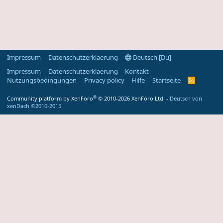
Impressum
Datenschutzerklaerung
Deutsch [Du]
Impressum
Datenschutzerklaerung
Kontakt
Nutzungsbedingungen
Privacy policy
Hilfe
Startseite
R
S
S
®
Community platform by XenForo
© 2010-2026 XenForo Ltd.
-
Deutsch von
-
xenDach
©2010-2015
F
e
e
d