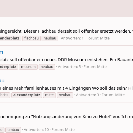
ngereicht. Dieser Flachbau derzeit soll offenbar ersetzt werden,
Antworten: 1
Forum:
Mitte
xanderplatz
flachbau
neubau
um
latz soll offenbar ein neues DDR Museum entstehen. Ein Bauantr
Antworten: 5
Forum:
Mitte
nderplatz
museum
neubau
au
 eines Mehrfamilienhauses mit 4 Eingängen Wo soll das sein? 
Antworten: 3
Forum:
Mitte
briss
alexanderplatz
mitte
neubau
genehmigung zu "Nutzungsänderung von Kino zu Hotel" vor. Ich mein
Antworten: 10
Forum:
Mitte
no
umbau