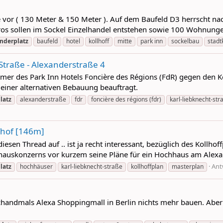
e vor ( 130 Meter & 150 Meter ). Auf dem Baufeld D3 herrscht na
os sollen im Sockel Einzelhandel entstehen sowie 100 Wohnungen
nderplatz
baufeld
hotel
kollhoff
mitte
park inn
sockelbau
stadt
Straße - Alexanderstraße 4
mer des Park Inn Hotels Foncière des Régions (FdR) gegen den Ko
einer alternativen Bebauung beauftragt.
latz
alexanderstraße
fdr
foncière des régions (fdr)
karl-liebknecht-str
fhof [146m]
sen Thread auf .. ist ja recht interessant, bezüglich des Kollhoff
fhauskonzerns vor kurzem seine Pläne für ein Hochhaus am Alexa
Ant
latz
hochhäuser
karl-liebknecht-straße
kollhoffplan
masterplan
chandmals Alexa Shoppingmall in Berlin nichts mehr bauen. Ab