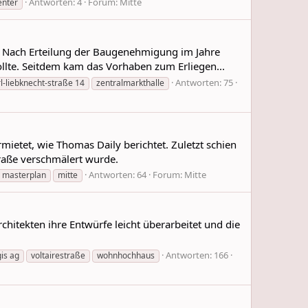
Antworten: 4
Forum:
Mitte
enter
. Nach Erteilung der Baugenehmigung im Jahre
llte. Seitdem kam das Vorhaben zum Erliegen...
Antworten: 75
l-liebknecht-straße 14
zentralmarkthalle
etet, wie Thomas Daily berichtet. Zuletzt schien
raße verschmälert wurde.
Antworten: 64
Forum:
Mitte
masterplan
mitte
chitekten ihre Entwürfe leicht überarbeitet und die
Antworten: 166
gis ag
voltairestraße
wohnhochhaus