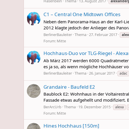
Hasenbein
Thema
13. August 2017
alexander
C1 – Central One Midtown Offices
Neben dem Panorama-Haus an der Karl-Lieb
2012 klagte jedoch der Anlieger des Panor
BerlinerBauleiter
Thema
27. Februar 2017
ale
Forum:
Mitte
Hochhaus-Duo vor TLG-Riegel - Alex
Ab März 2017 werden 6000 Quadratmeter Bür
es ja so, als wenn mögliche Hochhäuser vo
BerlinerBauleiter
Thema
26. Januar 2017
adac
Grandaire - Baufeld E2
Baublock E2: Wohnhaus in der Voltairestraß
Fassade etwas aufgehellt und modifiziert. B
BerArcUrb
Thema
19. Dezember 2015
alexa
Forum:
Mitte
Hines Hochhaus [150m]