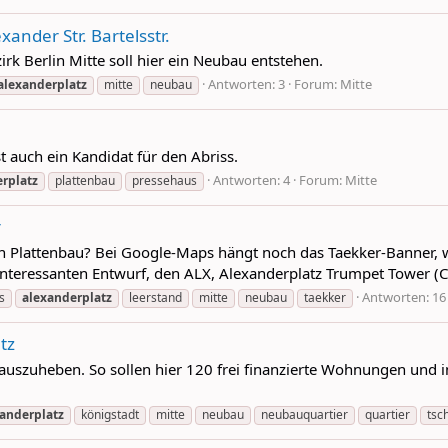
xander Str. Bartelsstr.
rk Berlin Mitte soll hier ein Neubau entstehen.
Antworten: 3
Forum:
Mitte
alexanderplatz
mitte
neubau
t auch ein Kandidat für den Abriss.
Antworten: 4
Forum:
Mitte
rplatz
plattenbau
pressehaus
r
en Plattenbau? Bei Google-Maps hängt noch das Taekker-Banner, w
interessanten Entwurf, den ALX, Alexanderplatz Trumpet Tower
Antworten: 16
s
alexanderplatz
leerstand
mitte
neubau
taekker
tz
 auszuheben. So sollen hier 120 frei finanzierte Wohnungen und
anderplatz
königstadt
mitte
neubau
neubauquartier
quartier
tsc