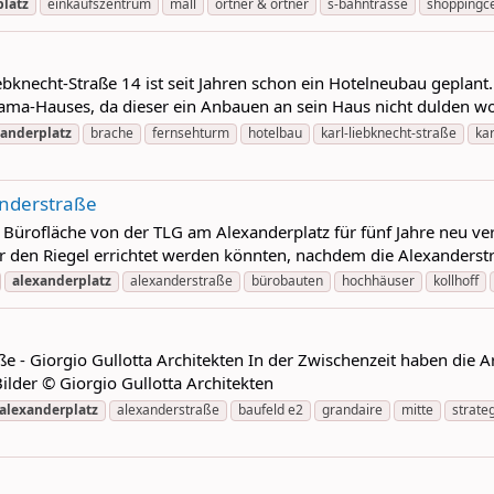
platz
einkaufszentrum
mall
ortner & ortner
s-bahntrasse
shoppingc
knecht-Straße 14 ist seit Jahren schon ein Hotelneubau geplant
ama-Hauses, da dieser ein Anbauen an sein Haus nicht dulden wo
xanderplatz
brache
fernsehturm
hotelbau
karl-liebknecht-straße
kar
anderstraße
ofläche von der TLG am Alexanderplatz für fünf Jahre neu vermi
r den Riegel errichtet werden könnten, nachdem die Alexanderst
alexanderplatz
alexanderstraße
bürobauten
hochhäuser
kollhoff
e - Giorgio Gullotta Architekten In der Zwischenzeit haben die Ar
ilder © Giorgio Gullotta Architekten
alexanderplatz
alexanderstraße
baufeld e2
grandaire
mitte
strate