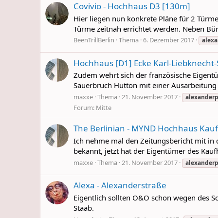
Covivio - Hochhaus D3 [130m]
Hier liegen nun konkrete Pläne für 2 Türm
Türme zeitnah errichtet werden. Neben Bür
BeenTrillBerlin
Thema
6. Dezember 2017
alexa
Hochhaus [D1] Ecke Karl-Liebknecht-
Zudem wehrt sich der französische Eigentü
Sauerbruch Hutton mit einer Ausarbeitung 
maxxe
Thema
21. November 2017
alexanderp
Forum:
Mitte
The Berlinian - MYND Hochhaus Kau
Ich nehme mal den Zeitungsbericht mit in die
bekannt, jetzt hat der Eigentümer des Kau
maxxe
Thema
21. November 2017
alexanderp
Alexa - Alexanderstraße
Eigentlich sollten O&O schon wegen des S
Staab.