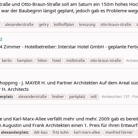
straße und Otto-Braun-Straße soll am Saturn ein 150m hohes H
 war der Baubeginn längst geplant, jedoch gab es Probleme weg
alexanderstraße
gehry
kollhoffplan
kreuzung
otto-braun-straße
z
 Zimmer - Hotelbetreiber: Interstar Hotel GmbH - geplante Ferti
Antwor
berlin
hampton
hilton
hotel
mollstraße
otto-braun-straße
opping - J. MAYER H. und Partner Architekten Auf dem Areal südlic
 H. Architects
Antworten: 131
Fo
erplatz
alexanderstraße
lindner
parkplatz
volt
 und Karl-Marx-Allee verfällt mehr und mehr. 2009 gab es bereit
 Augustin und Frank Architekten einen 1. Preis für ihren Entwur
alexanderplatz
ddr-bau
fritz kühn
karl-marx-allee
manfred hörner