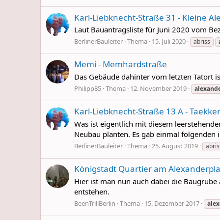
Karl-Liebknecht-Straße 31 - Kleine Ale
Laut Bauantragsliste für Juni 2020 vom Bezi
BerlinerBauleiter
Thema
15. Juli 2020
abriss
Memi - Memhardstraße
Das Gebäude dahinter vom letzten Tatort is
Philipp85
Thema
12. November 2019
alexande
Karl-Liebknecht-Straße 13 A - Taekke
Was ist eigentlich mit diesem leerstehend
Neubau planten. Es gab einmal folgenden 
BerlinerBauleiter
Thema
25. August 2019
abris
Königstadt Quartier am Alexanderpla
Hier ist man nun auch dabei die Baugrube
entstehen.
BeenTrillBerlin
Thema
15. Dezember 2017
alex