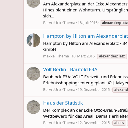
Am Alexanderplatz an der Ecke Alexander
Hines plant einen Wohnturm. Ursprünglich
sich...
BerArcUrb
Thema
18. Juli 2016
alexanderplatz
Hampton by Hilton am Alexanderplat
Hampton by Hilton am Alexanderplatz - 344
GmbH
maxxe
Thema
10. März 2016
alexanderplatz
Volt Berlin - Baufeld E3A
Baublock E3A: VOLT Freizeit- und Erlebnissh
Erlebnisshoppingcenter geplant. © J. Mayer
BerArcUrb
Thema
19. Dezember 2015
alexand
Haus der Statistik
Der Komplex an der Ecke Otto-Braun-Straße
Wettbewerb für das Areal. Damals erhielten
BerArcUrb
Thema
12. Dezember 2015
abriss