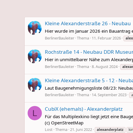
Kleine Alexanderstraße 26 - Neubau
Hier wurde im Januar 2026 ein Bauantrag ei
BerlinerBauleiter
Thema
11. Februar 2026
ale
Rochstraße 14 - Neubau DDR Muse
Hier in unmittelbarer Nähe zum Alexanderp
BerlinerBauleiter
Thema
8. August 2024
alexa
Kleine Alexanderstraße 5 - 12 - Neub
Laut Baugenehmigungsliste 08/23: Neubau
BerlinerBauleiter
Thema
14. September 2023
a
CubiX (ehemals) - Alexanderplatz
L
Für das Multiplexkino liegt jetzt eine Bau
(c) OpenStreetMap
Lost
Thema
21. Juni 2022
alexanderplatz
ki