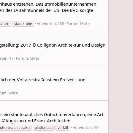
ochhaus entstehen. Das Immobilienunternehmen
en des U-Bahntunnels der U5. Die BVG sorgte
Antworten: 165
Forum:
Mitte
saturn
stadtkrone
gstellung: 2017 © Collignon Architektur und Design
ten: 17
Forum:
Mitte
h der Voltairestraße ist ein Freizeit- und
rum:
Mitte
s ein städtebauliches Gutachtenverfahren, eine Art
f. ©Augustin und Frank Architekten
Antworten: 99
otto-braun-straße
plattenbau
verfall