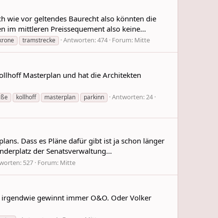
ch wie vor geltendes Baurecht also könnten die
 im mittleren Preissequement also keine...
Antworten: 474
Forum:
Mitte
krone
tramstrecke
llhoff Masterplan und hat die Architekten
Antworten: 24
aße
kollhoff
masterplan
parkinn
plans. Dass es Pläne dafür gibt ist ja schon länger
nderplatz der Senatsverwaltung...
worten: 527
Forum:
Mitte
er irgendwie gewinnt immer O&O. Oder Volker