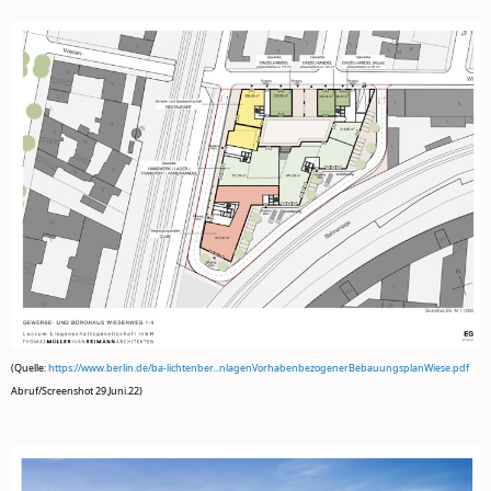
(Quelle:
https://www.berlin.de/ba-lichtenber...nlagenVorhabenbezogenerBebauungsplanWiese.pdf
Abruf/Screenshot 29.Juni.22)