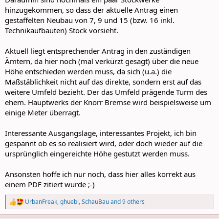
hinzugekommen, so dass der aktuelle Antrag einen
gestaffelten Neubau von 7, 9 und 15 (bzw. 16 inkl.
Technikaufbauten) Stock vorsieht.
Aktuell liegt entsprechender Antrag in den zuständigen
Ämtern, da hier noch (mal verkürzt gesagt) über die neue
Höhe entschieden werden muss, da sich (u.a.) die
Maßstäblichkeit nicht auf das direkte, sondern erst auf das
weitere Umfeld bezieht. Der das Umfeld prägende Turm des
ehem. Hauptwerks der Knorr Bremse wird beispielsweise um
einige Meter überragt.
Interessante Ausgangslage, interessantes Projekt, ich bin
gespannt ob es so realisiert wird, oder doch wieder auf die
ursprünglich eingereichte Höhe gestutzt werden muss.
Ansonsten hoffe ich nur noch, dass hier alles korrekt aus
einem PDF zitiert wurde ;-)
UrbanFreak
,
ghuebi
,
SchauBau
and 9 others
R
e