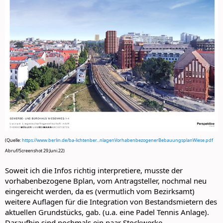
(Quelle:
https://www.berlin.de/ba-lichtenber...nlagenVorhabenbezogenerBebauungsplanWiese.pdf
Abruf/Screenshot 29.Juni.22)
Soweit ich die Infos richtig interpretiere, musste der
vorhabenbezogene Bplan, vom Antragsteller, nochmal neu
eingereicht werden, da es (vermutlich vom Bezirksamt)
weitere Auflagen für die Integration von Bestandsmietern des
aktuellen Grundstücks, gab. (u.a. eine Padel Tennis Anlage).
Daraufhin sind nochmals ein paar Stockwerke