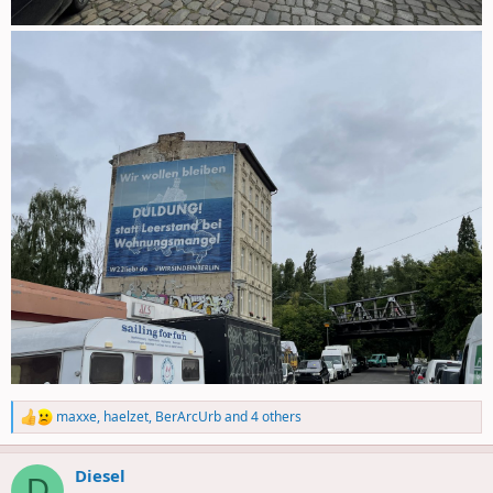
maxxe
,
haelzet
,
BerArcUrb
and 4 others
R
e
a
Diesel
c
D