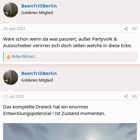
a
BeenTrillBerlin
c
t
Goldenes Mitglied
i
o
n
29. Juni 2022
#2
s
:
Wäre schön wenn da was passiert, außer Partyvolk &
Autoschieber verirren sich doch selten welche in diese Ecke.
RobertMoses
R
e
a
BeenTrillBerlin
c
t
Goldenes Mitglied
i
o
n
17. Juli 2022
#3
s
:
Das komplette Dreieck hat ein enormes
Entwicklungspotenzial ! Ist Zustand momentan.