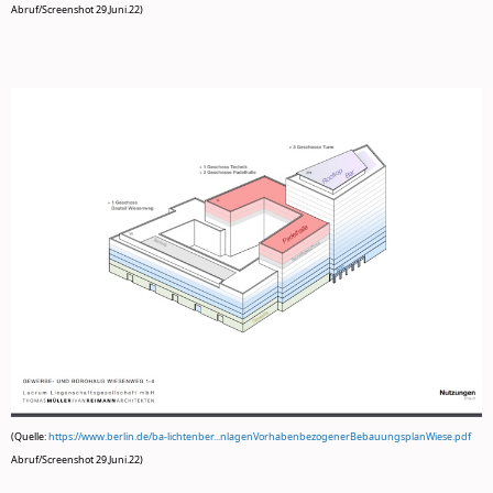
Abruf/Screenshot 29.Juni.22)
(Quelle:
https://www.berlin.de/ba-lichtenber...nlagenVorhabenbezogenerBebauungsplanWiese.pdf
Abruf/Screenshot 29.Juni.22)