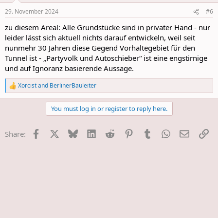
29. November 2024
#6
zu diesem Areal: Alle Grundstücke sind in privater Hand - nur
leider lässt sich aktuell nichts darauf entwickeln, weil seit
nunmehr 30 Jahren diese Gegend Vorhaltegebiet für den
Tunnel ist - „Partyvolk und Autoschieber“ ist eine engstirnige
und auf Ignoranz basierende Aussage.
Xorcist
and
BerlinerBauleiter
R
e
a
You must log in or register to reply here.
c
t
i
Facebook
X
Bluesky
LinkedIn
Reddit
Pinterest
Tumblr
WhatsApp
E-Mail
Li
Share:
o
n
s
: