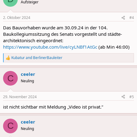
t
Aufsteiger
i
o
n
2. Oktober 2024
#4
s
:
Das Bauvorhaben wurde am 30.09.24 in der 104.
Baukollegiumssitzung des Senats vorgestellt und städte-
architektonisch eingeordnet:
https://www.youtube.com/live/cyLNBf1AtGc
(ab Min 46:00)
Kubatur
and
BerlinerBauleiter
R
e
a
ceeler
c
C
t
Neuling
i
o
n
29. November 2024
#5
s
:
ist nicht sichtbar mit Meldung „Video ist privat.“
ceeler
C
Neuling