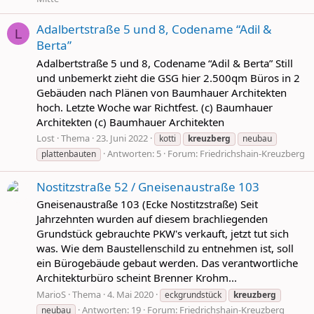
Adalbertstraße 5 und 8, Codename “Adil &
L
Berta”
Adalbertstraße 5 und 8, Codename “Adil & Berta” Still
und unbemerkt zieht die GSG hier 2.500qm Büros in 2
Gebäuden nach Plänen von Baumhauer Architekten
hoch. Letzte Woche war Richtfest. (c) Baumhauer
Architekten (c) Baumhauer Architekten
Lost
Thema
23. Juni 2022
kotti
kreuzberg
neubau
Antworten: 5
Forum:
Friedrichshain-Kreuzberg
plattenbauten
Nostitzstraße 52 / Gneisenaustraße 103
Gneisenaustraße 103 (Ecke Nostitzstraße) Seit
Jahrzehnten wurden auf diesem brachliegenden
Grundstück gebrauchte PKW's verkauft, jetzt tut sich
was. Wie dem Baustellenschild zu entnehmen ist, soll
ein Bürogebäude gebaut werden. Das verantwortliche
Architekturbüro scheint Brenner Krohm...
MarioS
Thema
4. Mai 2020
eckgrundstück
kreuzberg
Antworten: 19
Forum:
Friedrichshain-Kreuzberg
neubau