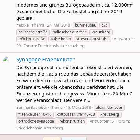
modernes und grünes Bürogebäude mit ca. 12.000m²
Gesamtmietfläche. Die Fertigstellung ist für 2019
geplant.
maxxe
Thema
24. Mai 2018
büroneubau
c2c
hallesche straße
hallesches quartier
kreuzberg
Antworten:
möckernstraße
pulse berlin
stresemannstraße
29
Forum:
Friedrichshain-Kreuzberg
Synagoge Fraenkelufer
Die Synagoge soll nun offenbar rekonstruiert werden,
nachdem die Nazis 1938 das Gebäude zerstört haben.
Entwürfe liegen inzwischen vor und wurden kürzlich
präsentiert, wie die Abendschau berichtet hat. Die
Finanzierung ist noch ungewiss. Mindestens 20 Mio €
werden veranschlagt. Der Verein...
BerlinerBauleiter
Thema
16. März 2018
alexander beer
fraenkelufer 10–16
kottbusser ufer 48–50
kreuzberg
Antworten: 6
Forum:
orthodoxe synagoge
rekonstruktion
Friedrichshain-Kreuzberg