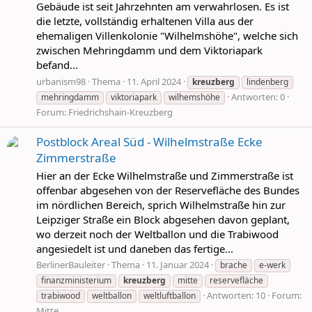
Gebäude ist seit Jahrzehnten am verwahrlosen. Es ist
die letzte, vollständig erhaltenen Villa aus der
ehemaligen Villenkolonie "Wilhelmshöhe", welche sich
zwischen Mehringdamm und dem Viktoriapark
befand...
urbanism98
Thema
11. April 2024
kreuzberg
lindenberg
Antworten: 0
mehringdamm
viktoriapark
wilhemshöhe
Forum:
Friedrichshain-Kreuzberg
Postblock Areal Süd - Wilhelmstraße Ecke
Zimmerstraße
Hier an der Ecke Wilhelmstraße und Zimmerstraße ist
offenbar abgesehen von der Reservefläche des Bundes
im nördlichen Bereich, sprich Wilhelmstraße hin zur
Leipziger Straße ein Block abgesehen davon geplant,
wo derzeit noch der Weltballon und die Trabiwood
angesiedelt ist und daneben das fertige...
BerlinerBauleiter
Thema
11. Januar 2024
brache
e-werk
finanzministerium
kreuzberg
mitte
reservefläche
Antworten: 10
Forum:
trabiwood
weltballon
weltluftballon
Mitte