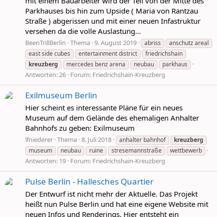
mit einem Bauarbeiter wird der Teil von der Mitte des
Parkhauses bis hin zum Upside ( Maria von Rantzau
Straße ) abgerissen und mit einer neuen Infastruktur
versehen da die volle Auslastung...
BeenTrillBerlin
Thema
9. August 2019
abriss
anschutz areal
east side cubes
entertainment district
friedrichshain
kreuzberg
mercedes benz arena
neubau
parkhaus
Antworten: 26
Forum:
Friedrichshain-Kreuzberg
Exilmuseum Berlin
Hier scheint es interessante Pläne für ein neues
Museum auf dem Gelände des ehemaligen Anhalter
Bahnhofs zu geben: Exilmuseum
lfniederer
Thema
8. Juli 2018
anhalter bahnhof
kreuzberg
museum
neubau
ruine
stresemannstraße
wettbewerb
Antworten: 19
Forum:
Friedrichshain-Kreuzberg
Pulse Berlin - Hallesches Quartier
Der Entwurf ist nicht mehr der Aktuelle. Das Projekt
heißt nun Pulse Berlin und hat eine eigene Website mit
neuen Infos und Renderings. Hier entsteht ein