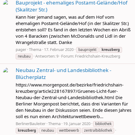
Bauprojekt - ehemaliges Postamt-Gelände/Hof
(Skalitzer Str.)
Kann hier jemand sagen, was auf dem Hof vom
ehemaligen Postamt-Gelände/Hof (in der Skalitzer Str.)
entstehen soll? Es fand in den letzten Wochen ein Abriß
von 4 Baracken (zwischen McDonalds und Lidl in der
Wrangelstraße statt. Danke
pager
Thema
17. Februar 2020
bauprojekt
kreuzberg
Antworten: 9
Forum:
Friedrichshain-Kreuzberg
neubau
Neubau Zentral- und Landesbibliothek -
Blücherplatz
https://www.morgenpost.de/bezirke/friedrichshain-
kreuzberg/article228167897/Gruenes-Licht-fuer-
Neubau-der-Zentral-und-Landesbibliothek.html Die
Berliner Morgenpost berichtet, dass drei Varianten für
den Neubau in der Diskussion seien. Ende diesen Jahres
soll es nun einen Architekturwettbewerb...
BerlinerBauleiter
Thema
19. Januar 2020
bibliothek
kreuzberg
neubau
wettbewerb
zentralbibliothek