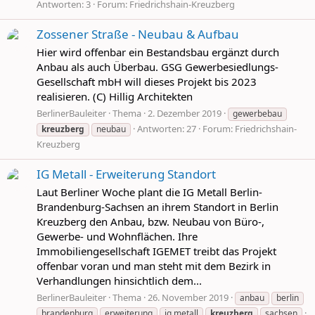
Antworten: 3
Forum:
Friedrichshain-Kreuzberg
Zossener Straße - Neubau & Aufbau
Hier wird offenbar ein Bestandsbau ergänzt durch
Anbau als auch Überbau. GSG Gewerbesiedlungs-
Gesellschaft mbH will dieses Projekt bis 2023
realisieren. (C) Hillig Architekten
BerlinerBauleiter
Thema
2. Dezember 2019
gewerbebau
Antworten: 27
Forum:
Friedrichshain-
kreuzberg
neubau
Kreuzberg
IG Metall - Erweiterung Standort
Laut Berliner Woche plant die IG Metall Berlin-
Brandenburg-Sachsen an ihrem Standort in Berlin
Kreuzberg den Anbau, bzw. Neubau von Büro-,
Gewerbe- und Wohnflächen. Ihre
Immobiliengesellschaft IGEMET treibt das Projekt
offenbar voran und man steht mit dem Bezirk in
Verhandlungen hinsichtlich dem...
BerlinerBauleiter
Thema
26. November 2019
anbau
berlin
brandenburg
erweiterung
ig metall
kreuzberg
sachsen