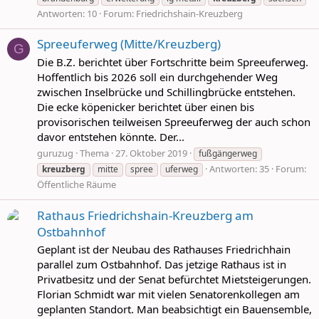
Antworten: 10
Forum:
Friedrichshain-Kreuzberg
Spreeuferweg (Mitte/Kreuzberg)
G
Die B.Z. berichtet über Fortschritte beim Spreeuferweg.
Hoffentlich bis 2026 soll ein durchgehender Weg
zwischen Inselbrücke und Schillingbrücke entstehen.
Die ecke köpenicker berichtet über einen bis
provisorischen teilweisen Spreeuferweg der auch schon
davor entstehen könnte. Der...
guruzug
Thema
27. Oktober 2019
fußgängerweg
Antworten: 35
Forum:
kreuzberg
mitte
spree
uferweg
Öffentliche Räume
Rathaus Friedrichshain-Kreuzberg am
Ostbahnhof
Geplant ist der Neubau des Rathauses Friedrichhain
parallel zum Ostbahnhof. Das jetzige Rathaus ist in
Privatbesitz und der Senat befürchtet Mietsteigerungen.
Florian Schmidt war mit vielen Senatorenkollegen am
geplanten Standort. Man beabsichtigt ein Bauensemble,