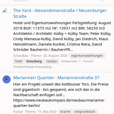
The Yard - Alexandrinenstraße / Neuenburger
Straße
Hotel und Eigentumswohnungen Fertigstellung: August
2018 BGF: 11375 m2 NF: 13931 m2 BRI: 58250 m3
Architektin / Architekt: Külby + Külby Team: Peter Külby,
Cindy Menassa-Külby, David Külby, Jan Diedrich, Klaus
Heinzelmann, Daniela Kunkel, Cristina Riera, David
Schröder Bauherrin / BauherrPR...
SchauBau
Thema
20. August 2020
eigentumswohnungen
Antworten: 1
Forum:
hotel
kreuzberg
neubau
Friedrichshain-Kreuzberg
Mariannen Quartier - Mariannenstraße 37
F
Hier ein Projekt unweit des Kottbusser Tors. Die Preise
sind gigantisch - bin gespannt, wie sich das in die
Nachbarschaft einfügen soll...
https://www.neubaukompass.de/neubau/marianne-
quartier-berlin/
Fussal
Thema
15. Mai 2020
brache
eckgrundstück