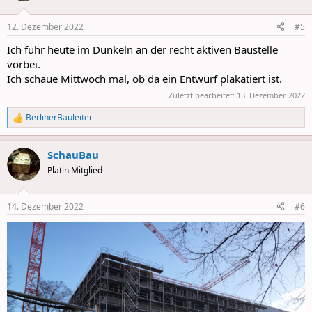
o
n
12. Dezember 2022
#5
s
:
Ich fuhr heute im Dunkeln an der recht aktiven Baustelle
vorbei.
Ich schaue Mittwoch mal, ob da ein Entwurf plakatiert ist.
Zuletzt bearbeitet:
13. Dezember 2022
BerlinerBauleiter
R
e
a
SchauBau
c
t
Platin Mitglied
i
o
n
14. Dezember 2022
#6
s
: