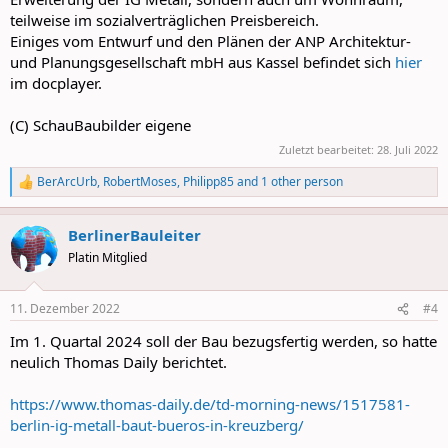
teilweise im sozialverträglichen Preisbereich.
Einiges vom Entwurf und den Plänen der ANP Architektur-
und Planungsgesellschaft mbH aus Kassel befindet sich
hier
im docplayer.
(C) SchauBaubilder eigene
Zuletzt bearbeitet:
28. Juli 2022
BerArcUrb
,
RobertMoses
,
Philipp85
and 1 other person
R
e
a
BerlinerBauleiter
c
t
Platin Mitglied
i
o
n
11. Dezember 2022
#4
s
:
Im 1. Quartal 2024 soll der Bau bezugsfertig werden, so hatte
neulich Thomas Daily berichtet.
https://www.thomas-daily.de/td-morning-news/1517581-
berlin-ig-metall-baut-bueros-in-kreuzberg/