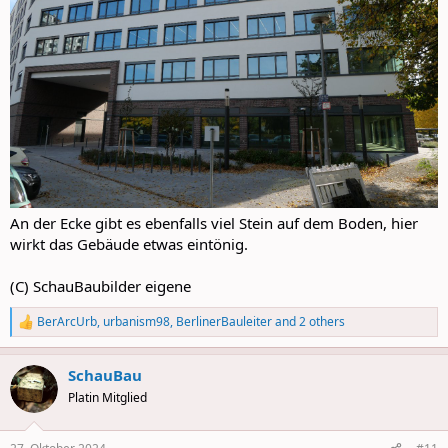
An der Ecke gibt es ebenfalls viel Stein auf dem Boden, hier
wirkt das Gebäude etwas eintönig.
(C) SchauBaubilder eigene
BerArcUrb
,
urbanism98
,
BerlinerBauleiter
and 2 others
R
e
a
SchauBau
c
t
Platin Mitglied
i
o
n