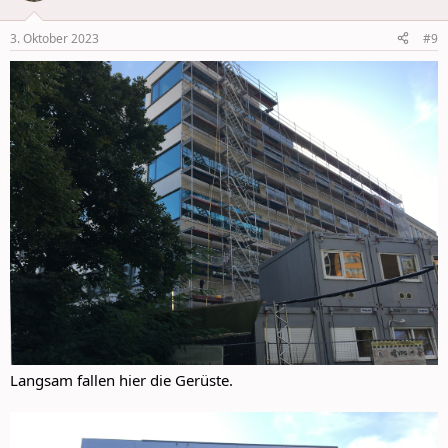
o
n
3. Oktober 2023
#9
s
:
Langsam fallen hier die Gerüste.