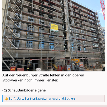
Auf der Neuenburger Straße fehlen in den oberen
Stockwerken noch immer Fenster.
(C) SchauBaubilder eigene
BerArcUrb
,
BerlinerBauleiter
,
ghuebi
and 2 others
R
e