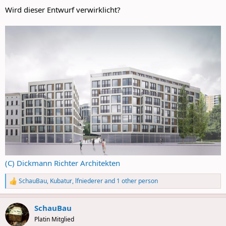
Wird dieser Entwurf verwirklicht?
(C) Dickmann Richter Architekten
SchauBau
,
Kubatur
,
lfniederer
and 1 other person
R
e
a
SchauBau
c
t
Platin Mitglied
i