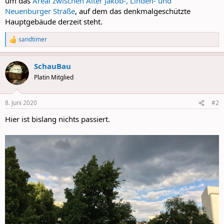
um das
Areal zwischen Alter Jakob-, Linden- und
Neuenburger Straße
, auf dem das denkmalgeschützte
Hauptgebäude derzeit steht.
sandtimer
R
e
a
SchauBau
c
t
Platin Mitglied
i
o
n
8. Juni 2020
#2
s
:
Hier ist bislang nichts passiert.