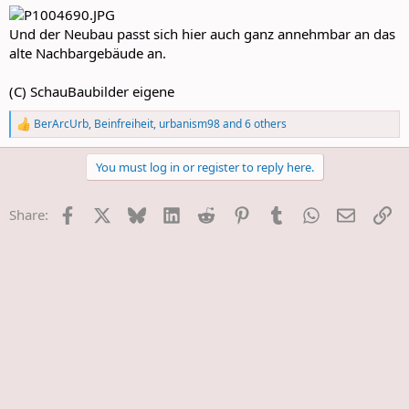
Und der Neubau passt sich hier auch ganz annehmbar an das
alte Nachbargebäude an.
(C) SchauBaubilder eigene
BerArcUrb
,
Beinfreiheit
,
urbanism98
and 6 others
R
e
a
You must log in or register to reply here.
c
t
i
Facebook
X
Bluesky
LinkedIn
Reddit
Pinterest
Tumblr
WhatsApp
E-Mail
Li
Share:
o
n
s
: