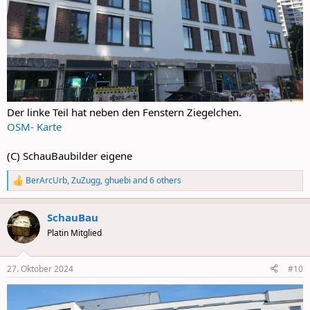
Der linke Teil hat neben den Fenstern Ziegelchen.
OSM- Karte
(C) SchauBaubilder eigene
BerArcUrb
,
ZuZugg
,
ghuebi
and 6 others
R
e
a
SchauBau
c
t
Platin Mitglied
i
o
n
27. Oktober 2024
#10
s
: