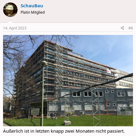
a
SchauBau
c
t
Platin Mitglied
i
o
n
14. April 2023
#8
s
:
Äußerlich ist in letzten knapp zwei Monaten nicht passiert.