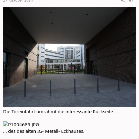
27. Oktober 2024
#11
s
:
Die Toreinfahrt umrahmt die interessante Rückseite ...
... des des alten IG- Metall- Eckhauses.