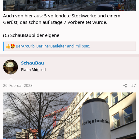
Auch von hier aus: 5 vollendete Stockwerke und einem
Gerüst, das schon auf Etage 7 vorbereitet wurde.
(C) SchauBaubilder eigene
BerArcUrb
,
BerlinerBauleiter
and
Philipp85
R
e
a
SchauBau
c
t
Platin Mitglied
i
o
n
26. Februar 2023
#7
s
: