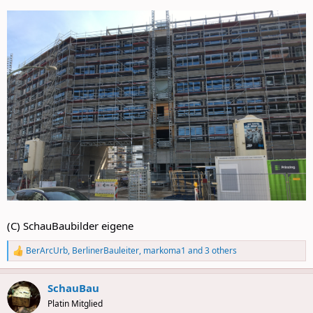
(C) SchauBaubilder eigene
BerArcUrb
,
BerlinerBauleiter
,
markoma1
and 3 others
R
e
a
SchauBau
c
t
Platin Mitglied
i