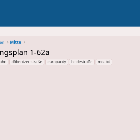
ben
Mitte
ngsplan 1-62a
bahn
döberitzer straße
europacity
heidestraße
moabit