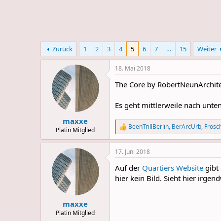
e
u
m
m
a
s
Zurück
1
2
3
4
5
6
7
…
15
Weiter
18. Mai 2018
The Core by RobertNeunArchit
Es geht mittlerweile nach unten
maxxe
BeenTrillBerlin
,
BerArcUrb
,
Frosch
R
Platin Mitglied
e
a
17. Juni 2018
c
t
Auf der
Quartiers Website
gibt 
i
o
hier kein Bild. Sieht hier irge
n
s
:
maxxe
Platin Mitglied