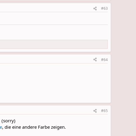
#63
#64
#65
 (sorry)
he
, die eine andere Farbe zeigen.