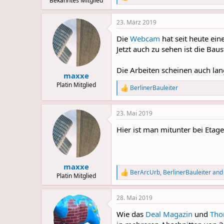
R
Bekanntes Mitglied
e
a
23. März 2019
c
t
Die
Webcam
hat seit heute ei
i
o
Jetzt auch zu sehen ist die Ba
n
s
Die Arbeiten scheinen auch lan
:
maxxe
Platin Mitglied
BerlinerBauleiter
R
e
a
23. Mai 2019
c
t
Hier ist man mitunter bei Eta
i
o
n
s
:
maxxe
BerArcUrb
,
BerlinerBauleiter
an
R
Platin Mitglied
e
a
28. Mai 2019
c
t
Wie das
Deal Magazin
und
Tho
i
o