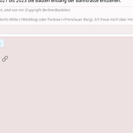
021 bis 2023 die Bauten entlang der Bahntrasse entstehen.
n, sind von mir (Copyright BerlinerBauleiter)
rlin Mitte (+Wedding) oder Pankow (+Prenzlauer Berg). Ich freue mich über Hinw
App
-Mail
Link einfügen