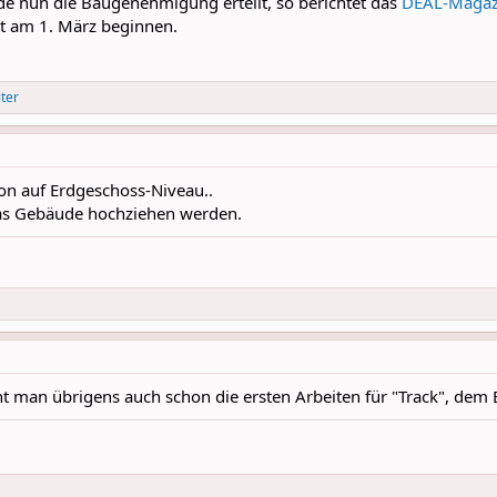
de nun die Baugenehmigung erteilt, so berichtet das
DEAL-Magaz
t am 1. März beginnen.
iter
n auf Erdgeschoss-Niveau..
das Gebäude hochziehen werden.
 man übrigens auch schon die ersten Arbeiten für "Track", dem B