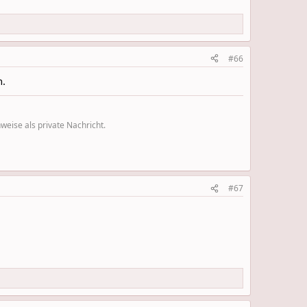
#66
n.
eise als private Nachricht.
#67