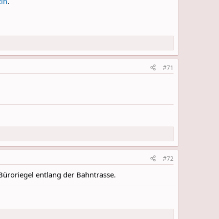
in
.
#71
#72
üroriegel entlang der Bahntrasse.