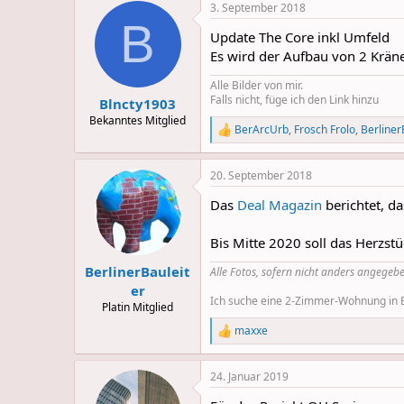
3. September 2018
c
B
t
Update The Core inkl Umfeld
i
o
Es wird der Aufbau von 2 Kräne
n
s
Alle Bilder von mir.
:
Falls nicht, füge ich den Link hinzu
Blncty1903
Bekanntes Mitglied
BerArcUrb
,
Frosch Frolo
,
Berliner
R
e
a
20. September 2018
c
t
Das
Deal Magazin
berichtet, da
i
o
n
Bis Mitte 2020 soll das Herzs
s
:
BerlinerBauleit
Alle Fotos, sofern nicht anders angegebe
er
Ich suche eine 2-Zimmer-Wohnung in Be
Platin Mitglied
maxxe
R
e
a
24. Januar 2019
c
t