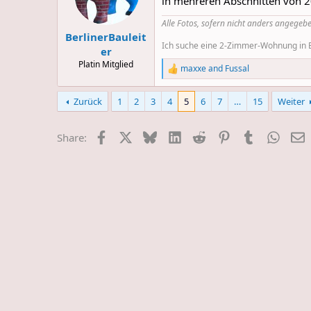
in mehreren Abschnitten von 2
n
s
Alle Fotos, sofern nicht anders angegebe
:
BerlinerBauleit
Ich suche eine 2-Zimmer-Wohnung in Be
er
Platin Mitglied
maxxe
and
Fussal
R
e
a
Zurück
1
2
3
4
5
6
7
…
15
Weiter
c
t
i
Facebook
X
Bluesky
LinkedIn
Reddit
Pinterest
Tumblr
Whats
E
Share:
o
n
s
: