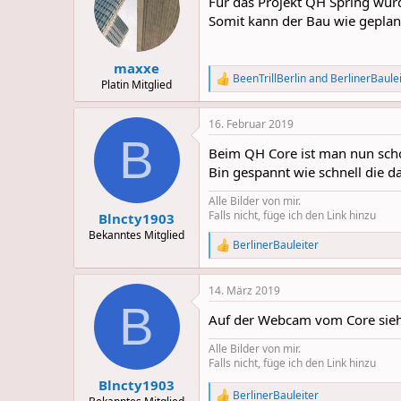
Für das Projekt QH Spring wur
i
o
Somit kann der Bau wie geplan
n
s
:
maxxe
BeenTrillBerlin
and
BerlinerBaule
R
Platin Mitglied
e
a
16. Februar 2019
c
B
t
Beim QH Core ist man nun scho
i
o
Bin gespannt wie schnell die 
n
s
Alle Bilder von mir.
:
Falls nicht, füge ich den Link hinzu
Blncty1903
Bekanntes Mitglied
BerlinerBauleiter
R
e
a
14. März 2019
c
B
t
Auf der Webcam vom Core sieht
i
o
Alle Bilder von mir.
n
Falls nicht, füge ich den Link hinzu
s
:
Blncty1903
BerlinerBauleiter