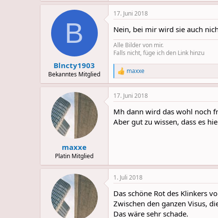
17. Juni 2018
B
Nein, bei mir wird sie auch nic
Alle Bilder von mir.
Falls nicht, füge ich den Link hinzu
Blncty1903
maxxe
R
Bekanntes Mitglied
e
a
17. Juni 2018
c
t
Mh dann wird das wohl noch fr
i
o
Aber gut zu wissen, dass es hi
n
s
:
maxxe
Platin Mitglied
1. Juli 2018
Das schöne Rot des Klinkers v
Zwischen den ganzen Visus, die
Das wäre sehr schade.