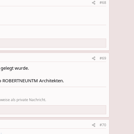
#68
#69
n gelegt wurde.
Büro ROBERTNEUNTM Architekten.
eise als private Nachricht.
#70