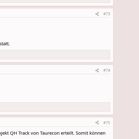
#73
tatt.
#74
#75
jekt QH Track von Taurecon erteilt. Somit können