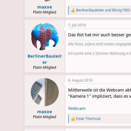
maxxe
BerlinerBauleiter
and
Blncty1903
R
Platin Mitglied
e
a
1. Juli 2018
c
t
Das Rot hat mir auch besser ge
i
o
Alle Fotos, sofern nicht anders angegebe
n
s
Ich suche eine 2-Zimmer-Wohnung in Be
:
BerlinerBauleit
er
Platin Mitglied
6. August 2018
Mittlerweile ist die Webcam ak
"Kamera 1" impliziert, dass es
Webcam
maxxe
Platin Mitglied
Einar Thorsrud
R
e
a