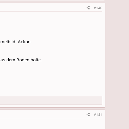
#140
melbild- Action.
aus dem Boden holte.
#141