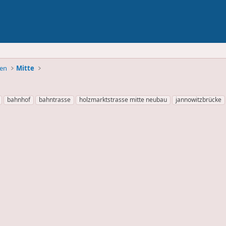
ben
Mitte
bahnhof
bahntrasse
holzmarktstrasse mitte neubau
jannowitzbrücke