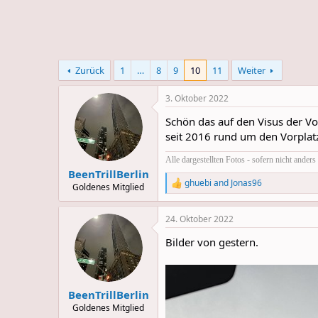
e
u
m
m
a
s
Zurück
1
…
8
9
10
11
Weiter
3. Oktober 2022
Schön das auf den Visus der Vo
seit 2016 rund um den Vorplat
Alle dargestellten Fotos - sofern nicht ande
BeenTrillBerlin
ghuebi
and
Jonas96
Goldenes Mitglied
R
e
a
24. Oktober 2022
c
t
Bilder von gestern.
i
o
n
s
:
BeenTrillBerlin
Goldenes Mitglied