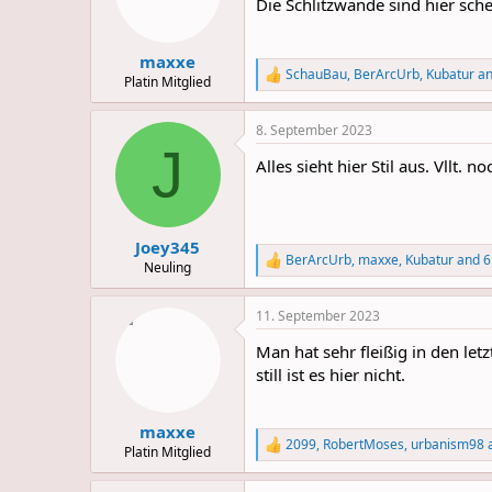
o
Die Schlitzwände sind hier sche
n
s
:
maxxe
SchauBau
,
BerArcUrb
,
Kubatur
an
R
Platin Mitglied
e
a
8. September 2023
c
J
t
Alles sieht hier Stil aus. Vllt.
i
o
n
s
:
Joey345
BerArcUrb
,
maxxe
,
Kubatur
and 6
R
Neuling
e
a
11. September 2023
c
t
Man hat sehr fleißig in den le
i
o
still ist es hier nicht.
n
s
:
maxxe
2099
,
RobertMoses
,
urbanism98
a
R
Platin Mitglied
e
a