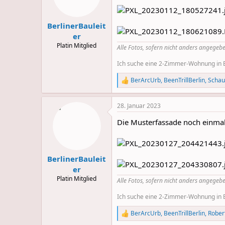
n
s
:
BerlinerBauleit
er
Platin Mitglied
Alle Fotos, sofern nicht anders angegebe
Ich suche eine 2-Zimmer-Wohnung in Be
BerArcUrb
,
BeenTrillBerlin
,
Scha
R
e
a
28. Januar 2023
c
t
Die Musterfassade noch einmal 
i
o
n
s
:
BerlinerBauleit
er
Platin Mitglied
Alle Fotos, sofern nicht anders angegebe
Ich suche eine 2-Zimmer-Wohnung in Be
BerArcUrb
,
BeenTrillBerlin
,
Rober
R
e