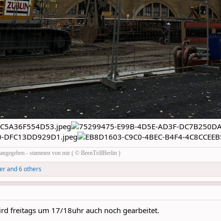
rs angegeben - stammen von mir ( © BeenTrillBerlin )
er
and 6 others
ird freitags um 17/18uhr auch noch gearbeitet.