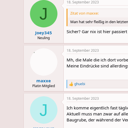
18. September 2023
c
J
t
i
Zitat von maxxe:
o
n
Man hat sehr fleißig in den letzte
s
:
Sicher? Gar nix ist hier passie
Joey345
Neuling
18. September 2023
Mh, die Male die ich dort vorb
Meine Eindrücke sind allerding
maxxe
ghuebi
R
Platin Mitglied
e
a
18. September 2023
c
J
t
Ich komme eigentlich fast tägli
i
o
Aktuell muss man zwar auf alle
n
Baugrube, der während der Vers
s
: