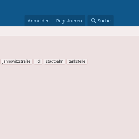
Anmelden
Registrieren
Suche
jannowitzstraße
lidl
stadtbahn
tankstelle