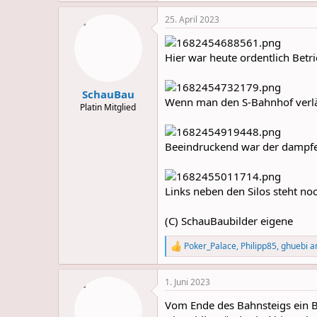
a
25. April 2023
c
t
i
o
Hier war heute ordentlich Betri
n
s
:
SchauBau
Wenn man den S-Bahnhof verläss
Platin Mitglied
Beeindruckend war der dampfen
Links neben den Silos steht n
(C) SchauBaubilder eigene
Poker_Palace
,
Philipp85
,
ghuebi
an
R
e
a
1. Juni 2023
c
t
Vom Ende des Bahnsteigs ein Bl
i