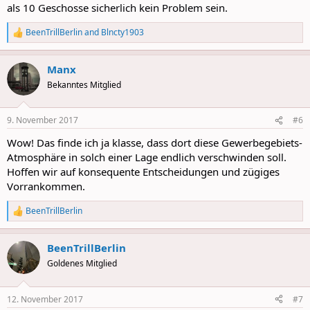
als 10 Geschosse sicherlich kein Problem sein.
BeenTrillBerlin
and
Blncty1903
R
e
a
Manx
c
t
Bekanntes Mitglied
i
o
n
9. November 2017
#6
s
:
Wow! Das finde ich ja klasse, dass dort diese Gewerbegebiets-
Atmosphäre in solch einer Lage endlich verschwinden soll.
Hoffen wir auf konsequente Entscheidungen und zügiges
Vorrankommen.
BeenTrillBerlin
R
e
a
BeenTrillBerlin
c
t
Goldenes Mitglied
i
o
n
12. November 2017
#7
s