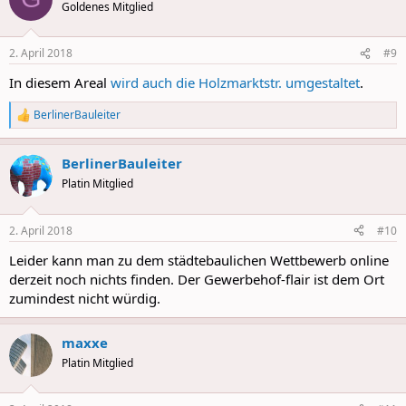
Goldenes Mitglied
2. April 2018
#9
In diesem Areal
wird auch die Holzmarktstr. umgestaltet
.
BerlinerBauleiter
R
e
a
BerlinerBauleiter
c
t
Platin Mitglied
i
o
n
2. April 2018
#10
s
:
Leider kann man zu dem städtebaulichen Wettbewerb online
derzeit noch nichts finden. Der Gewerbehof-flair ist dem Ort
zumindest nicht würdig.
maxxe
Platin Mitglied