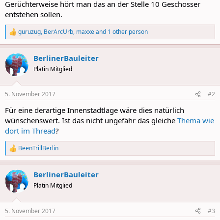
Gerüchterweise hört man das an der Stelle 10 Geschosser
entstehen sollen.
guruzug
,
BerArcUrb
,
maxxe
and 1 other person
R
e
a
BerlinerBauleiter
c
t
Platin Mitglied
i
o
n
5. November 2017
#2
s
:
Für eine derartige Innenstadtlage wäre dies natürlich
wünschenswert. Ist das nicht ungefähr das gleiche
Thema wie
dort im Thread
?
BeenTrillBerlin
R
e
a
BerlinerBauleiter
c
t
Platin Mitglied
i
o
n
5. November 2017
#3
s