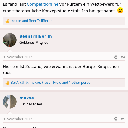
:
Es fand laut
Competitionline
vor kurzem ein Wettbewerb für
eine städtebauliche Konzeptstudie statt. Ich bin gespannt.
maxxe
and
BeenTrillBerlin
R
e
a
BeenTrillBerlin
c
t
Goldenes Mitglied
i
o
n
8. November 2017
#4
s
:
Hier ein Ist Zustand, wie erwähnt ist der Burger King schon
raus.
BerArcUrb
,
maxxe
,
Frosch Frolo
and 1 other person
R
e
a
maxxe
c
t
Platin Mitglied
i
o
n
8. November 2017
#5
s
: