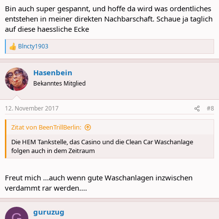
:
Bin auch super gespannt, und hoffe da wird was ordentliches
entstehen in meiner direkten Nachbarschaft. Schaue ja taglich
auf diese haessliche Ecke
Blncty1903
R
e
a
Hasenbein
c
t
Bekanntes Mitglied
i
o
n
12. November 2017
#8
s
:
Zitat von BeenTrillBerlin:
Die HEM Tankstelle, das Casino und die Clean Car Waschanlage
folgen auch in dem Zeitraum
Freut mich ...auch wenn gute Waschanlagen inzwischen
verdammt rar werden....
guruzug
G