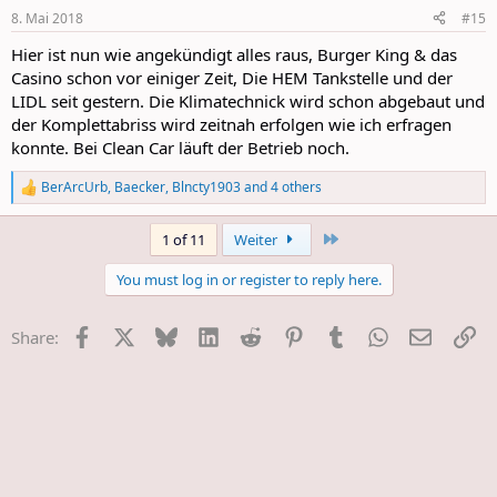
n
8. Mai 2018
#15
s
:
Hier ist nun wie angekündigt alles raus, Burger King & das
Casino schon vor einiger Zeit, Die HEM Tankstelle und der
LIDL seit gestern. Die Klimatechnick wird schon abgebaut und
der Komplettabriss wird zeitnah erfolgen wie ich erfragen
konnte. Bei Clean Car läuft der Betrieb noch.
BerArcUrb
,
Baecker
,
Blncty1903
and 4 others
R
e
a
Last
1 of 11
Weiter
c
t
You must log in or register to reply here.
i
o
n
Facebook
X
Bluesky
LinkedIn
Reddit
Pinterest
Tumblr
WhatsApp
E-Mail
Li
Share:
s
: