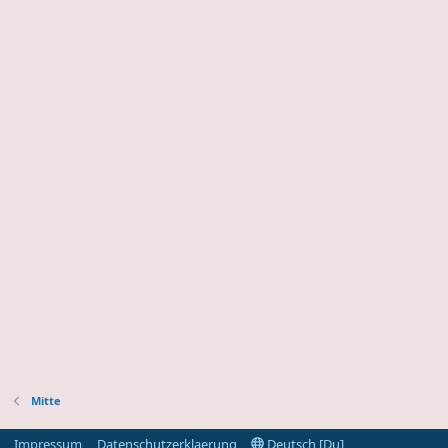
Mitte
Impressum
Datenschutzerklaerung
Deutsch [Du]