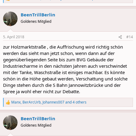
R
e
a
BeenTrillBerlin
c
t
Goldenes Mitglied
i
o
n
5. April 2018
#14
s
:
zur Holzmarktstraße , die Auffrischung wird richtig schön
werden das sieht man jetzt schon, wenn dann auf der
gegenüberliegenden Seite bis zum BVG Gebäude der
Industriecharme in den nächsten Jahren auch verschwindet
mit der Tanke, Waschstraße ist einiges machbar. Es könnte
schön in die Höhe gebaut werden, Verschattung und solche
Dinge stehen durch die S Bahn Jannowitzbrücke und der
Spree ja wohl eher nicht zur Debatte.
Manx
,
BerArcUrb
,
Johannes007
and 4 others
R
e
a
BeenTrillBerlin
c
t
Goldenes Mitglied
i
o