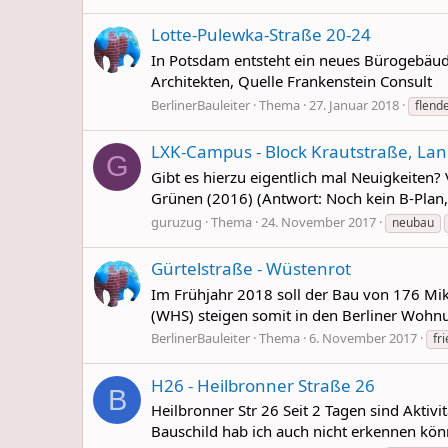
Lotte-Pulewka-Straße 20-24
In Potsdam entsteht ein neues Bürogebäude
Architekten, Quelle Frankenstein Consult
BerlinerBauleiter
Thema
27. Januar 2018
flend
LXK-Campus - Block Krautstraße, Lan
G
Gibt es hierzu eigentlich mal Neuigkeiten?
Grünen (2016) (Antwort: Noch kein B-Plan,
guruzug
Thema
24. November 2017
neubau
Gürtelstraße - Wüstenrot
Im Frühjahr 2018 soll der Bau von 176 Mikr
(WHS) steigen somit in den Berliner Wohn
BerlinerBauleiter
Thema
6. November 2017
fr
H26 - Heilbronner Straße 26
B
Heilbronner Str 26 Seit 2 Tagen sind Aktiv
Bauschild hab ich auch nicht erkennen k