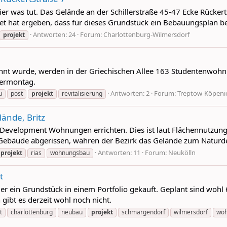
ier was tut. Das Gelände an der Schillerstraße 45-47 Ecke Rücker
t hat ergeben, dass für dieses Grundstück ein Bebauungsplan bes
Antworten: 24
Forum:
Charlottenburg-Wilmersdorf
projekt
wähnt wurde, werden in der Griechischen Allee 163 Studentenw
termontag.
Antworten: 2
Forum:
Treptow-Köpeni
u
post
projekt
revitalisierung
ände, Britz
 Development Wohnungen errichten. Dies ist laut Flächennutzungs
ebäude abgerissen, währen der Bezirk das Gelände zum Naturdenkm
Antworten: 11
Forum:
Neukölln
projekt
rias
wohnungsbau
t
hier ein Grundstück in einem Portfolio gekauft. Geplant sind w
gibt es derzeit wohl noch nicht.
t
charlottenburg
neubau
projekt
schmargendorf
wilmersdorf
wo