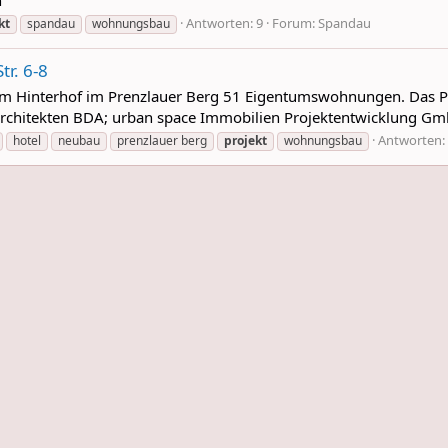
Antworten: 9
Forum:
Spandau
kt
spandau
wohnungsbau
r. 6-8
einem Hinterhof im Prenzlauer Berg 51 Eigentumswohnungen. Das
rchitekten BDA; urban space Immobilien Projektentwicklung G
Antworten:
hotel
neubau
prenzlauer berg
projekt
wohnungsbau