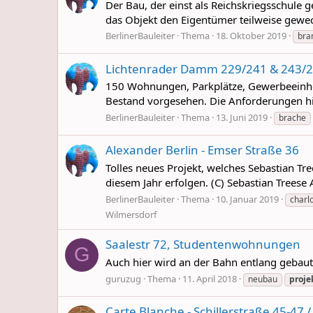
Der Bau, der einst als Reichskriegsschule
das Objekt den Eigentümer teilweise gewec
BerlinerBauleiter
Thema
18. Oktober 2019
bra
Lichtenrader Damm 229/241 & 243/2
150 Wohnungen, Parkplätze, Gewerbeeinheit
Bestand vorgesehen. Die Anforderungen hins
BerlinerBauleiter
Thema
13. Juni 2019
brache
Alexander Berlin - Emser Straße 36
Tolles neues Projekt, welches Sebastian Tre
diesem Jahr erfolgen. (C) Sebastian Treese 
BerlinerBauleiter
Thema
10. Januar 2019
charl
Wilmersdorf
Saalestr 72, Studentenwohnungen
G
Auch hier wird an der Bahn entlang gebaut
guruzug
Thema
11. April 2018
neubau
proje
Carte Blanche - Schillerstraße 45-47 