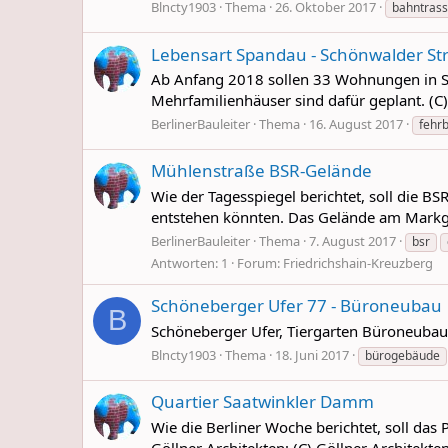
Blncty1903
Thema
26. Oktober 2017
bahntras
Lebensart Spandau - Schönwalder St
Ab Anfang 2018 sollen 33 Wohnungen in Sp
Mehrfamilienhäuser sind dafür geplant. (C
BerlinerBauleiter
Thema
16. August 2017
fehrb
Mühlenstraße BSR-Gelände
Wie der Tagesspiegel berichtet, soll die
entstehen könnten. Das Gelände am Markgra
BerlinerBauleiter
Thema
7. August 2017
bsr
Antworten: 1
Forum:
Friedrichshain-Kreuzberg
Schöneberger Ufer 77 - Büroneubau
B
Schöneberger Ufer, Tiergarten Büroneubau 
Blncty1903
Thema
18. Juni 2017
bürogebäude
Quartier Saatwinkler Damm
Wie die Berliner Woche berichtet, soll da
Göllner Architekten: (C) Göllner Architekte