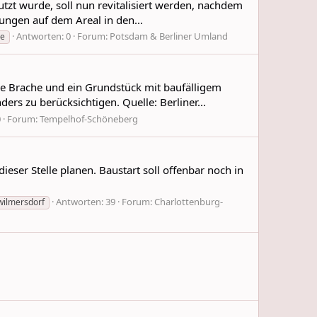
tzt wurde, soll nun revitalisiert werden, nachdem
ngen auf dem Areal in den...
Antworten: 0
Forum:
Potsdam & Berliner Umland
le
ine Brache und ein Grundstück mit baufälligem
rs zu berücksichtigen. Quelle: Berliner...
0
Forum:
Tempelhof-Schöneberg
eser Stelle planen. Baustart soll offenbar noch in
Antworten: 39
Forum:
Charlottenburg-
wilmersdorf