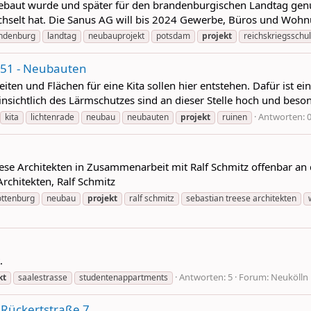
 gebaut wurde und später für den brandenburgischen Landtag genu
hselt hat. Die Sanus AG will bis 2024 Gewerbe, Büros und Wohnu
ndenburg
landtag
neubauprojekt
potsdam
projekt
reichskriegsschu
51 - Neubauten
en und Flächen für eine Kita sollen hier entstehen. Dafür ist e
ichtlich des Lärmschutzes sind an dieser Stelle hoch und besonde
Antworten: 
kita
lichtenrade
neubau
neubauten
projekt
ruinen
ese Architekten in Zusammenarbeit mit Ralf Schmitz offenbar an di
Architekten, Ralf Schmitz
ottenburg
neubau
projekt
ralf schmitz
sebastian treese architekten
.
Antworten: 5
Forum:
Neukölln
kt
saalestrasse
studentenappartments
/ Rückertstraße 7