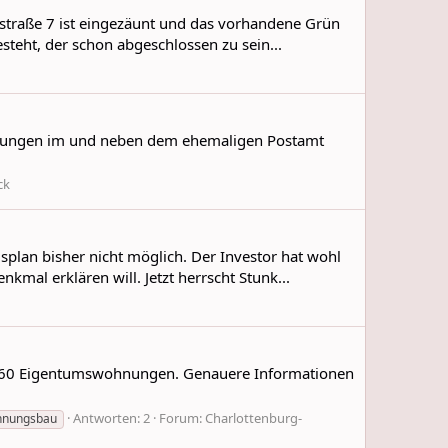
tstraße 7 ist eingezäunt und das vorhandene Grün
teht, der schon abgeschlossen zu sein...
ohnungen im und neben dem ehemaligen Postamt
ck
plan bisher nicht möglich. Der Investor hat wohl
al erklären will. Jetzt herrscht Stunk...
ohl 60 Eigentumswohnungen. Genauere Informationen
Antworten: 2
Forum:
Charlottenburg-
hnungsbau