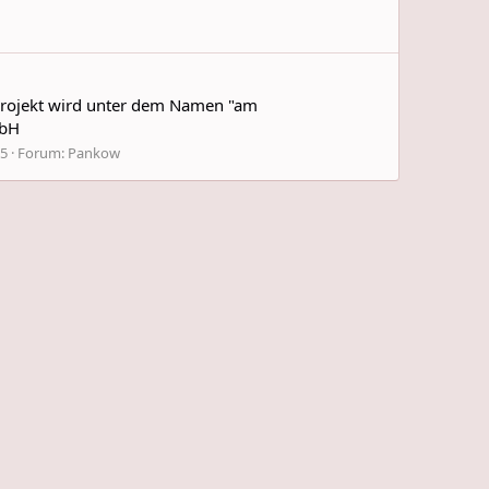
 Projekt wird unter dem Namen "am
mbH
 5
Forum:
Pankow