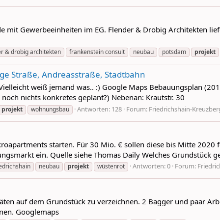
 mit Gewerbeeinheiten im EG. Flender & Drobig Architekten liefe
er & drobig architekten
frankenstein consult
neubau
potsdam
projekt
ge Straße, Andreasstraße, Stadtbahn
 Vielleicht weiß jemand was.. :) Google Maps Bebauungsplan (2010
 noch nichts konkretes geplant?) Nebenan: Krautstr. 30
Antworten: 128
Forum:
Friedrichshain-Kreuzber
projekt
wohnungsbau
oapartments starten. Für 30 Mio. € sollen diese bis Mitte 2020 f
ungsmarkt ein. Quelle siehe Thomas Daily Welches Grundstück g
Antworten: 0
Forum:
Friedri
iedrichshain
neubau
projekt
wüstenrot
itäten auf dem Grundstück zu verzeichnen. 2 Bagger und paar Arbe
önnen. Googlemaps