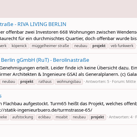
raße - RIVA LIVING BERLIN
 hier offenbar zwei Investoren 668 Wohnungen zwischen Wenden
urecht für ein durchmischtes Quartier, doch offenbar wurde bis 
werk
köpenick
müggelheimer straße
neubau
projekt
veb funkwerk
Berlin gGmbH (RuT) - Berolinastraße
Genehmigungen erteilt. Leider finde ich keine Übersicht dazu. E
rmer Architekten & Ingenieure GSAI als Generalplanern. (c) Gala
Antworten: 5
Forum:
Mitte
neubau
projekt
rathaus
wohnungsbau
s
n Flachbau aufgestockt. Turm65 heißt das Projekt, welches offenb
/statik-ingenieurbuero.de/turmstrasse-65/
Antworten: 4
heke
aufstockung
eckbau
moabit
neubau
projekt