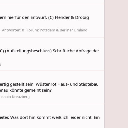
rn hierfür den Entwurf. (C) Flender & Drobig
Antworten: 0
Forum:
Potsdam & Berliner Umland
) (Aufstellungsbeschluss) Schriftliche Anfrage der
g
ertig gestellt sein. Wüstenrot Haus- und Städtebau
enau könnte gemeint sein?
chshain-Kreuzberg
iter. Was dort hin kommt weiß ich leider nicht. Ein