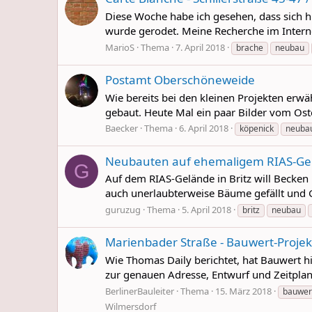
Diese Woche habe ich gesehen, dass sich h
wurde gerodet. Meine Recherche im Interne
MarioS
Thema
7. April 2018
brache
neubau
Postamt Oberschöneweide
Wie bereits bei den kleinen Projekten er
gebaut. Heute Mal ein paar Bilder vom Os
Baecker
Thema
6. April 2018
köpenick
neuba
Neubauten auf ehemaligem RIAS-Gel
G
Auf dem RIAS-Gelände in Britz will Becken
auch unerlaubterweise Bäume gefällt und G
guruzug
Thema
5. April 2018
britz
neubau
Marienbader Straße - Bauwert-Projek
Wie Thomas Daily berichtet, hat Bauwert 
zur genauen Adresse, Entwurf und Zeitplan 
BerlinerBauleiter
Thema
15. März 2018
bauwer
Wilmersdorf