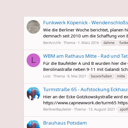
Funkwerk Köpenick - Wendenschloßst
Wie die Berliner Woche berichtet, planen
demnach seit 2010 um die Schaffung von Ba
BerArcUrb
Thema
1. März 2016
dahme
funk
WBM am Rathaus Mitte - Rad und Tat 
L
Für die Baufelder A und B wurden hier die 
Berolinastraße neben 9-11 mit Galandi Schi
Lost
Thema
8. Mai 2021
bauvorhaben
mitte
Turmstraße 65 - Aufstockung Eckhau
Hier an der Ecke Gotzkowskystraße wird ei
https://www.capnewwork.de/turm65 https:/
BerlinerBauleiter
Thema
13. August 2021
apot
Brauhaus Potsdam