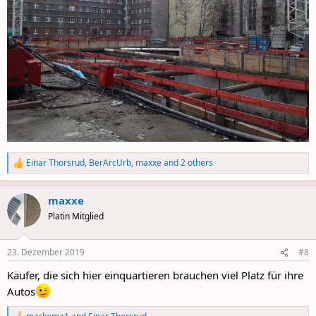
Einar Thorsrud
,
BerArcUrb
,
maxxe
and 2 others
R
e
a
maxxe
c
t
Platin Mitglied
i
o
n
23. Dezember 2019
#8
s
:
Käufer, die sich hier einquartieren brauchen viel Platz für ihre
Autos