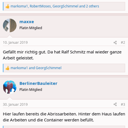
markoma1
,
RobertMoses
,
GeorgSchimmel
and 2 others
R
e
a
maxxe
c
t
Platin Mitglied
i
o
n
10. Januar 2019
#2
s
:
Gefällt mir richtig gut. Da hat Ralf Schmitz mal wieder ganze
Arbeit geleistet.
markoma1
and
GeorgSchimmel
R
e
a
BerlinerBauleiter
c
t
Platin Mitglied
i
o
n
30. Januar 2019
#3
s
:
Hier laufen bereits die Abrissarbeiten. Hinter dem Haus laufen
die Arbeiten und die Container werden befüllt.