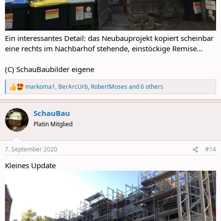
Ein interessantes Detail: das Neubauprojekt kopiert scheinbar
eine rechts im Nachbarhof stehende, einstöckige Remise...
(C) SchauBaubilder eigene
markoma1
,
BerArcUrb
,
RobertMoses
and 6 others
R
e
a
SchauBau
c
t
Platin Mitglied
i
o
n
7. September 2020
#14
s
:
Kleines Update