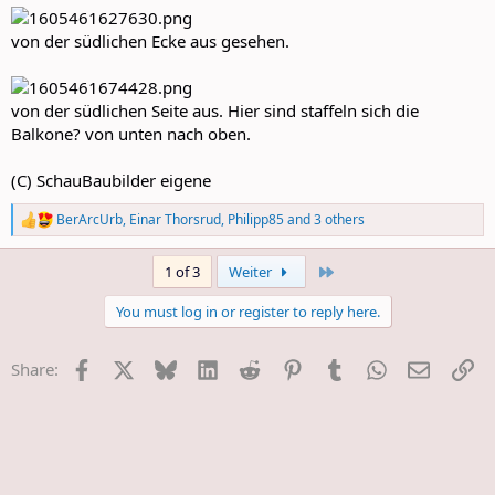
von der südlichen Ecke aus gesehen.
von der südlichen Seite aus. Hier sind staffeln sich die
Balkone? von unten nach oben.
(C) SchauBaubilder eigene
BerArcUrb
,
Einar Thorsrud
,
Philipp85
and 3 others
R
e
a
Last
1 of 3
Weiter
c
t
You must log in or register to reply here.
i
o
n
Facebook
X
Bluesky
LinkedIn
Reddit
Pinterest
Tumblr
WhatsApp
E-Mail
Li
Share:
s
: