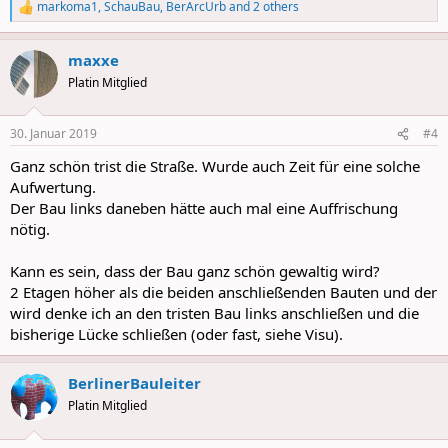
markoma1
,
SchauBau
,
BerArcUrb
and 2 others
R
e
a
maxxe
c
t
Platin Mitglied
i
o
n
30. Januar 2019
#4
s
:
Ganz schön trist die Straße. Wurde auch Zeit für eine solche
Aufwertung.
Der Bau links daneben hätte auch mal eine Auffrischung
nötig.
Kann es sein, dass der Bau ganz schön gewaltig wird?
2 Etagen höher als die beiden anschließenden Bauten und der
wird denke ich an den tristen Bau links anschließen und die
bisherige Lücke schließen (oder fast, siehe Visu).
BerlinerBauleiter
Platin Mitglied