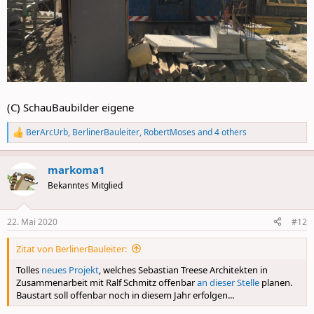
(C) SchauBaubilder eigene
BerArcUrb
,
BerlinerBauleiter
,
RobertMoses
and 4 others
R
e
a
markoma1
c
t
Bekanntes Mitglied
i
o
n
22. Mai 2020
#12
s
:
Zitat von BerlinerBauleiter:
Tolles
neues Projekt
, welches Sebastian Treese Architekten in
Zusammenarbeit mit Ralf Schmitz offenbar
an dieser Stelle
planen.
Baustart soll offenbar noch in diesem Jahr erfolgen...