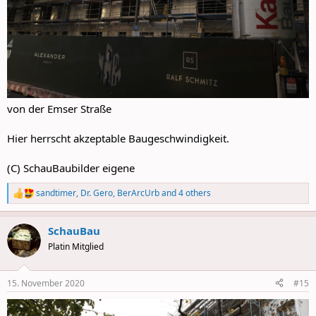
von der Emser Straße
Hier herrscht akzeptable Baugeschwindigkeit.
(C) SchauBaubilder eigene
sandtimer
,
Dr. Gero
,
BerArcUrb
and 4 others
R
e
a
SchauBau
c
t
Platin Mitglied
i
o
n
15. November 2020
#15
s
: