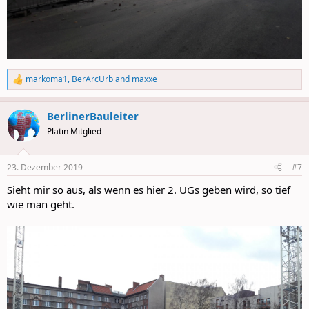
markoma1
,
BerArcUrb
and
maxxe
R
e
a
BerlinerBauleiter
c
t
Platin Mitglied
i
o
n
23. Dezember 2019
#7
s
:
Sieht mir so aus, als wenn es hier 2. UGs geben wird, so tief
wie man geht.