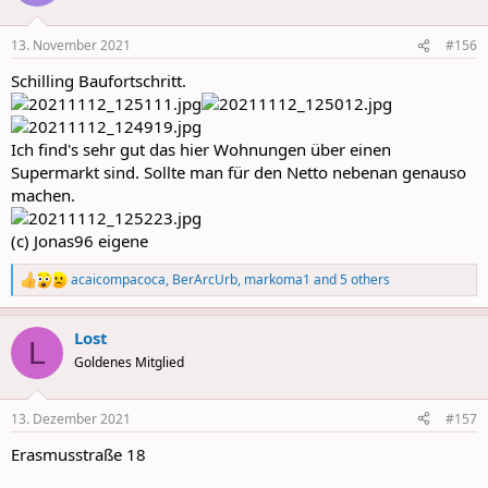
i
o
n
13. November 2021
#156
s
:
Schilling Baufortschritt.
Ich find's sehr gut das hier Wohnungen über einen
Supermarkt sind. Sollte man für den Netto nebenan genauso
machen.
(c) Jonas96 eigene
acaicompacoca
,
BerArcUrb
,
markoma1
and 5 others
R
e
a
Lost
c
L
t
Goldenes Mitglied
i
o
n
13. Dezember 2021
#157
s
:
Erasmusstraße 18