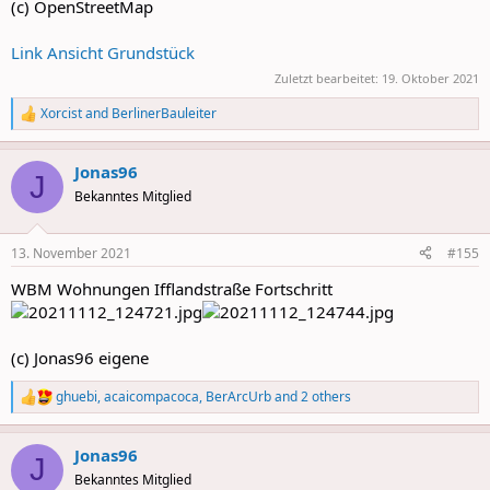
(c) OpenStreetMap
Link Ansicht Grundstück
Zuletzt bearbeitet:
19. Oktober 2021
Xorcist
and
BerlinerBauleiter
R
e
a
Jonas96
c
J
t
Bekanntes Mitglied
i
o
n
13. November 2021
#155
s
:
WBM Wohnungen Ifflandstraße Fortschritt
(c) Jonas96 eigene
ghuebi
,
acaicompacoca
,
BerArcUrb
and 2 others
R
e
a
Jonas96
c
J
t
Bekanntes Mitglied