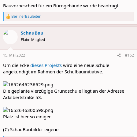
Bauvorbescheid für ein Bürogebäude wurde beantragt.
BerlinerBauleiter
R
e
a
SchauBau
c
t
Platin Mitglied
i
o
n
15. Mai 2022
#162
s
:
Um die Ecke
dieses Projekts
wird eine neue Schule
angekündigt im Rahmen der Schulbauinitiative.
Die geplante vierzügige Grundschule liegt an der Adresse
Adalbertstraße 53.
Platz ist hier so einiger.
(C) SchauBaubilder eigene