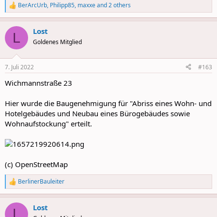
BerArcUrb
,
Philipp85
,
maxxe
and 2 others
R
e
a
Lost
c
L
t
Goldenes Mitglied
i
o
n
7. Juli 2022
#163
s
:
Wichmannstraße 23
Hier wurde die Baugenehmigung für "Abriss eines Wohn- und
Hotelgebäudes und Neubau eines Bürogebäudes sowie
Wohnaufstockung" erteilt.
(c) OpenStreetMap
BerlinerBauleiter
R
e
a
Lost
c
L
t