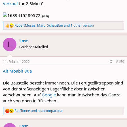
Verkauf
für 2.8Mio €.
RobertMoses
,
Marc
,
SchauBau
and 1 other person
R
e
a
Lost
c
L
t
Goldenes Mitglied
i
o
n
11. Februar 2022
#159
s
:
Alt Moabit 86a
Die Baustelle besteht immer noch. Die Fertigteilktreppen sind
von der straßenseitigen Lagerfläche aber inzwischen
verschwunden. Auf
Google
kann man inzwischen das Ganze
auch von oben in 3D sehen.
F.zuTonne
and
acaicompacoca
R
e
a
Lost
c