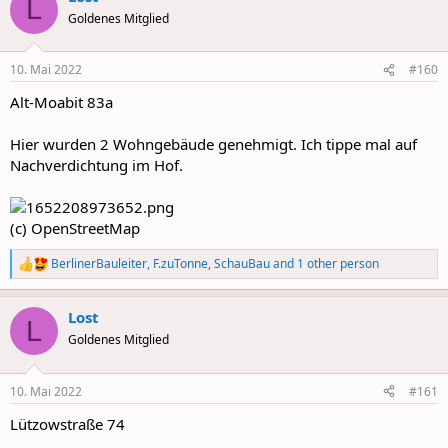
L
t
Goldenes Mitglied
i
o
n
10. Mai 2022
#160
s
:
Alt-Moabit 83a
Hier wurden 2 Wohngebäude genehmigt. Ich tippe mal auf
Nachverdichtung im Hof.
(c) OpenStreetMap
BerlinerBauleiter
,
F.zuTonne
,
SchauBau
and 1 other person
R
e
a
Lost
c
L
t
Goldenes Mitglied
i
o
n
10. Mai 2022
#161
s
:
Lützowstraße 74