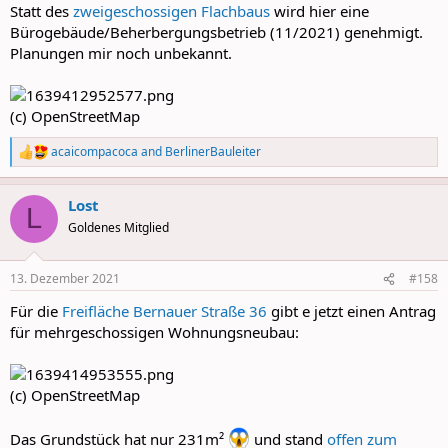
Statt des
zweigeschossigen Flachbaus
wird hier eine
Bürogebäude/Beherbergungsbetrieb (11/2021) genehmigt.
Planungen mir noch unbekannt.
(c) OpenStreetMap
acaicompacoca
and
BerlinerBauleiter
R
e
a
Lost
c
L
t
Goldenes Mitglied
i
o
n
13. Dezember 2021
#158
s
:
Für die
Freifläche Bernauer Straße 36
gibt e jetzt einen Antrag
für mehrgeschossigen Wohnungsneubau:
(c) OpenStreetMap
Das Grundstück hat nur 231m²
und stand
offen zum