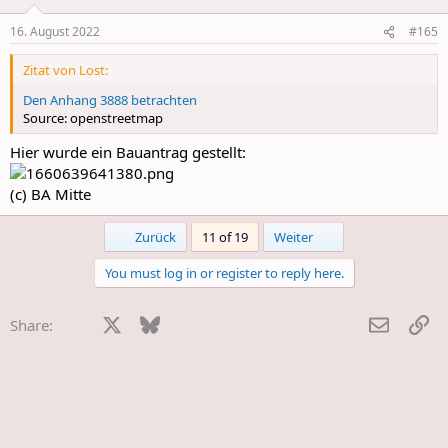
o
n
16. August 2022
#165
s
:
Zitat von Lost:
Den Anhang 3888 betrachten
Source: openstreetmap
Hier wurde ein Bauantrag gestellt:
(c) BA Mitte
First
Last
Zurück
11 of 19
Weiter
You must log in or register to reply here.
Facebook
X
Bluesky
LinkedIn
Reddit
Pinterest
Tumblr
WhatsApp
E-Mail
Li
Share: