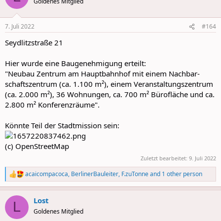
Goldenes Mitglied
i
o
n
7. Juli 2022
#164
s
:
Seydlitzstraße 21
Hier wurde eine Baugenehmigung erteilt:
"Neubau Zentrum am Hauptbahnhof mit einem Nachbar-
schaftszentrum (ca. 1.100 m²), einem Veranstaltungszentrum
(ca. 2.000 m²), 36 Wohnungen, ca. 700 m² Bürofläche und ca.
2.800 m² Konferenzräume".
Könnte Teil der Stadtmission sein:
(c) OpenStreetMap
Zuletzt bearbeitet:
9. Juli 2022
acaicompacoca
,
BerlinerBauleiter
,
F.zuTonne
and 1 other person
R
e
a
Lost
c
L
t
Goldenes Mitglied
i