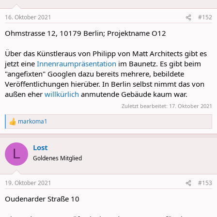
o
n
16. Oktober 2021
#152
s
:
Ohmstrasse 12, 10179 Berlin; Projektname O12
Über das Künstleraus von Philipp von Matt Architects gibt es
jetzt eine
Innenraumpräsentation
im Baunetz. Es gibt beim
"angefixten" Googlen dazu bereits mehrere, bebildete
Veröffentlichungen hierüber. In Berlin selbst nimmt das von
außen eher
willkürlich
anmutende Gebäude kaum war.
Zuletzt bearbeitet:
17. Oktober 2021
markoma1
R
e
a
Lost
c
L
t
Goldenes Mitglied
i
o
n
19. Oktober 2021
#153
s
:
Oudenarder Straße 10