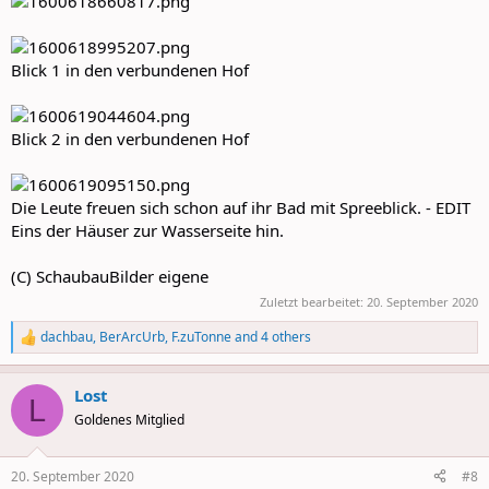
Blick 1 in den verbundenen Hof
Blick 2 in den verbundenen Hof
Die Leute freuen sich schon auf ihr Bad mit Spreeblick. - EDIT
Eins der Häuser zur Wasserseite hin.
(C) SchaubauBilder eigene
Zuletzt bearbeitet:
20. September 2020
dachbau
,
BerArcUrb
,
F.zuTonne
and 4 others
R
e
a
Lost
c
L
t
Goldenes Mitglied
i
o
n
20. September 2020
#8
s