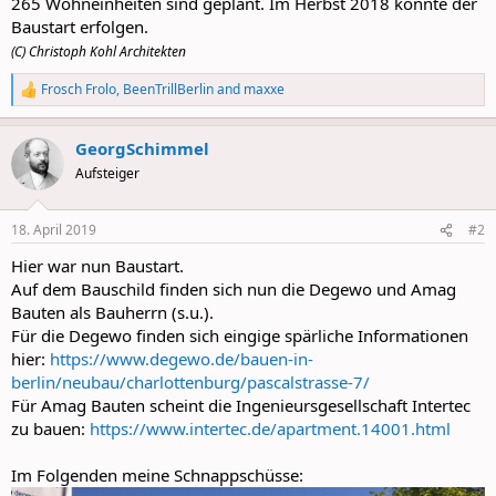
265 Wohneinheiten sind geplant. Im Herbst 2018 könnte der
Baustart erfolgen.
(C) Christoph Kohl Architekten
Frosch Frolo
,
BeenTrillBerlin
and
maxxe
R
e
a
GeorgSchimmel
c
t
Aufsteiger
i
o
n
18. April 2019
#2
s
:
Hier war nun Baustart.
Auf dem Bauschild finden sich nun die Degewo und Amag
Bauten als Bauherrn (s.u.).
Für die Degewo finden sich eingige spärliche Informationen
hier:
https://www.degewo.de/bauen-in-
berlin/neubau/charlottenburg/pascalstrasse-7/
Für Amag Bauten scheint die Ingenieursgesellschaft Intertec
zu bauen:
https://www.intertec.de/apartment.14001.html
Im Folgenden meine Schnappschüsse: