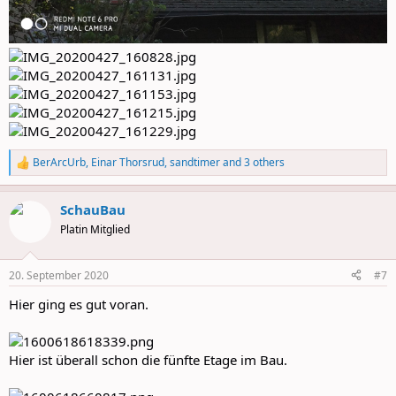
BerArcUrb
,
Einar Thorsrud
,
sandtimer
and 3 others
R
e
a
SchauBau
c
t
Platin Mitglied
i
o
n
20. September 2020
#7
s
:
Hier ging es gut voran.
Hier ist überall schon die fünfte Etage im Bau.