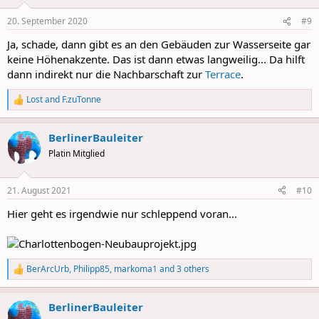
o
n
20. September 2020
#9
s
:
Ja, schade, dann gibt es an den Gebäuden zur Wasserseite gar
keine Höhenakzente. Das ist dann etwas langweilig... Da hilft
dann indirekt nur die Nachbarschaft zur
Terrace
.
Lost
and
F.zuTonne
R
e
a
BerlinerBauleiter
c
t
Platin Mitglied
i
o
n
21. August 2021
#10
s
:
Hier geht es irgendwie nur schleppend voran...
BerArcUrb
,
Philipp85
,
markoma1
and 3 others
R
e
a
BerlinerBauleiter
c
t