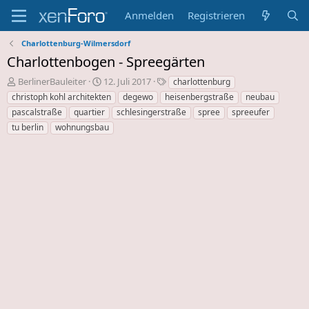
Anmelden
Registrieren
Charlottenburg-Wilmersdorf
Charlottenbogen - Spreegärten
E
E
S
BerlinerBauleiter
12. Juli 2017
charlottenburg
r
r
c
christoph kohl architekten
degewo
heisenbergstraße
neubau
s
s
h
pascalstraße
quartier
schlesingerstraße
spree
spreeufer
t
t
l
tu berlin
wohnungsbau
e
e
a
l
l
g
l
l
w
e
u
o
r
n
r
d
g
t
e
s
e
s
d
T
a
h
t
e
u
m
m
a
s