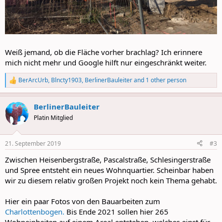
Weiß jemand, ob die Fläche vorher brachlag? Ich erinnere
mich nicht mehr und Google hilft nur eingeschränkt weiter.
BerArcUrb
,
Blncty1903
,
BerlinerBauleiter
and 1 other person
R
e
a
BerlinerBauleiter
c
t
Platin Mitglied
i
o
n
21. September 2019
#3
s
:
Zwischen Heisenbergstraße, Pascalstraße, Schlesingerstraße
und Spree entsteht ein neues Wohnquartier. Scheinbar haben
wir zu diesem relativ großen Projekt noch kein Thema gehabt.
Hier ein paar Fotos von den Bauarbeiten zum
Charlottenbogen.
Bis Ende 2021 sollen hier 265
Wohneinheiten auf einem Areal entstehen, welches einst für