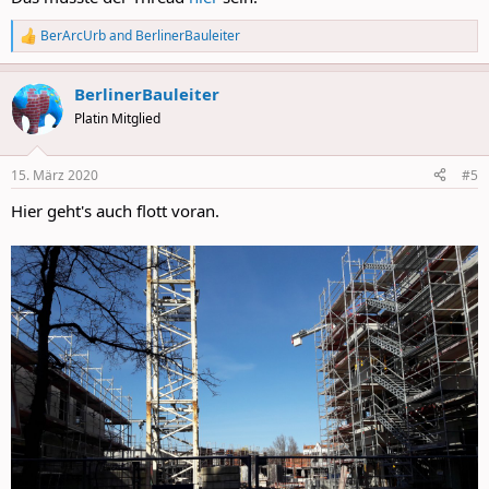
BerArcUrb
and
BerlinerBauleiter
R
e
a
BerlinerBauleiter
c
t
Platin Mitglied
i
o
n
15. März 2020
#5
s
:
Hier geht's auch flott voran.