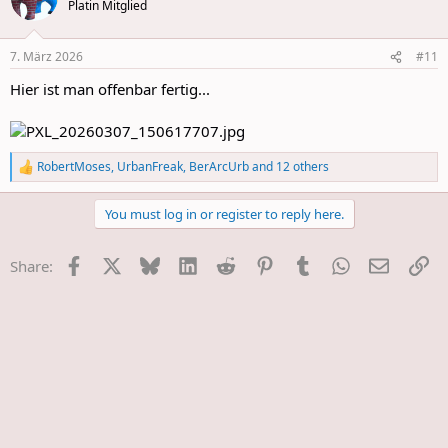
Platin Mitglied
i
o
n
7. März 2026
#11
s
:
Hier ist man offenbar fertig...
RobertMoses
,
UrbanFreak
,
BerArcUrb
and 12 others
R
e
a
You must log in or register to reply here.
c
t
i
Facebook
X
Bluesky
LinkedIn
Reddit
Pinterest
Tumblr
WhatsApp
E-Mail
Li
Share:
o
n
s
: