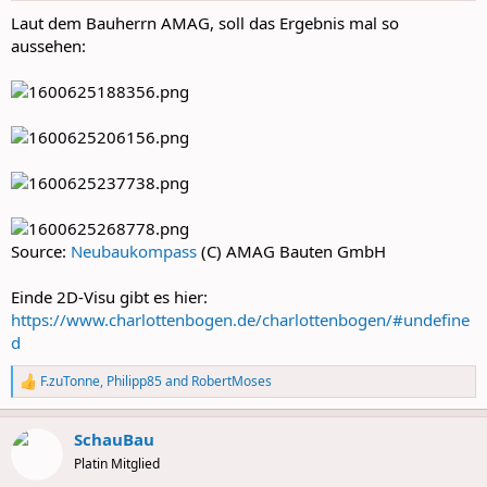
:
Laut dem Bauherrn AMAG, soll das Ergebnis mal so
aussehen:
Source:
Neubaukompass
(C) AMAG Bauten GmbH
Einde 2D-Visu gibt es hier:
https://www.charlottenbogen.de/charlottenbogen/#undefine
d
F.zuTonne
,
Philipp85
and
RobertMoses
R
e
a
SchauBau
c
t
Platin Mitglied
i