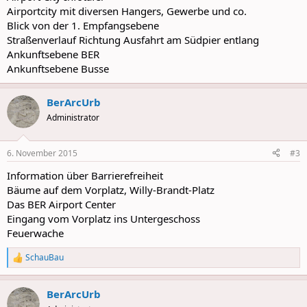
Airportcity mit diversen Hangers, Gewerbe und co.
Blick von der 1. Empfangsebene
Straßenverlauf Richtung Ausfahrt am Südpier entlang
Ankunftsebene BER
Ankunftsebene Busse
BerArcUrb
Administrator
6. November 2015
#3
Information über Barrierefreiheit
Bäume auf dem Vorplatz, Willy-Brandt-Platz
Das BER Airport Center
Eingang vom Vorplatz ins Untergeschoss
Feuerwache
SchauBau
R
e
a
BerArcUrb
c
t