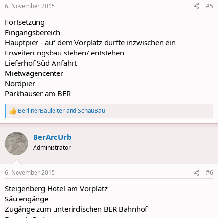
n
6. November 2015
#5
s
:
Fortsetzung
Eingangsbereich
Hauptpier - auf dem Vorplatz dürfte inzwischen ein
Erweiterungsbau stehen/ entstehen.
Lieferhof Süd Anfahrt
Mietwagencenter
Nordpier
Parkhäuser am BER
BerlinerBauleiter
and
SchauBau
R
e
a
BerArcUrb
c
t
Administrator
i
o
n
6. November 2015
#6
s
:
Steigenberg Hotel am Vorplatz
Säulengänge
Zugänge zum unterirdischen BER Bahnhof