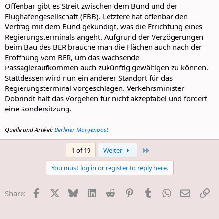
Offenbar gibt es Streit zwischen dem Bund und der
Flughafengesellschaft (FBB). Letztere hat offenbar den
Vertrag mit dem Bund gekündigt, was die Errichtung eines
Regierungsterminals angeht. Aufgrund der Verzögerungen
beim Bau des BER brauche man die Flächen auch nach der
Eröffnung vom BER, um das wachsende
Passagieraufkommen auch zukünftig gewältigen zu können.
Stattdessen wird nun ein anderer Standort für das
Regierungsterminal vorgeschlagen. Verkehrsminister
Dobrindt hält das Vorgehen für nicht akzeptabel und fordert
eine Sondersitzung.
Quelle und Artikel:
Berliner Morgenpost
Last
1 of 19
Weiter
You must log in or register to reply here.
Facebook
X
Bluesky
LinkedIn
Reddit
Pinterest
Tumblr
WhatsApp
E-Mail
Li
Share: