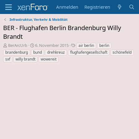
Anmelden
Registrieren
Infrastruktur, Verkehr & Mobilität
BER - Flughafen Berlin Brandenburg Willy
Brandt
E
E
S
BerArcUrb
6. November 2015
air berlin
berlin
r
r
c
brandenburg
bund
drehkreuz
flughafengesellschaft
schönefeld
s
s
h
sxf
willy brandt
wowereit
t
t
l
e
e
a
l
l
g
l
l
w
e
u
o
r
n
r
d
g
t
e
s
e
s
d
T
a
h
t
e
u
m
m
a