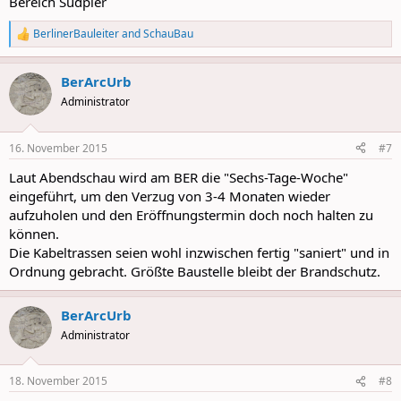
Bereich Südpier
BerlinerBauleiter
and
SchauBau
R
e
a
BerArcUrb
c
t
Administrator
i
o
n
16. November 2015
#7
s
:
Laut Abendschau wird am BER die "Sechs-Tage-Woche"
eingeführt, um den Verzug von 3-4 Monaten wieder
aufzuholen und den Eröffnungstermin doch noch halten zu
können.
Die Kabeltrassen seien wohl inzwischen fertig "saniert" und in
Ordnung gebracht. Größte Baustelle bleibt der Brandschutz.
BerArcUrb
Administrator
18. November 2015
#8