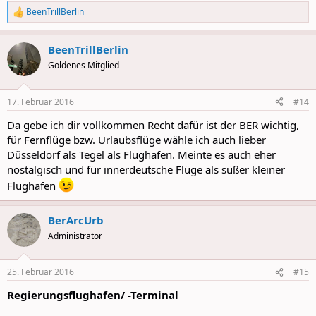
BeenTrillBerlin
R
e
a
BeenTrillBerlin
c
t
Goldenes Mitglied
i
o
n
17. Februar 2016
#14
s
:
Da gebe ich dir vollkommen Recht dafür ist der BER wichtig,
für Fernflüge bzw. Urlaubsflüge wähle ich auch lieber
Düsseldorf als Tegel als Flughafen. Meinte es auch eher
nostalgisch und für innerdeutsche Flüge als süßer kleiner
Flughafen
BerArcUrb
Administrator
25. Februar 2016
#15
Regierungsflughafen/ -Terminal