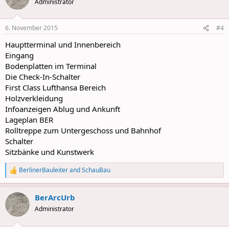
Administrator
i
o
n
6. November 2015
#4
s
:
Hauptterminal und Innenbereich
Eingang
Bodenplatten im Terminal
Die Check-In-Schalter
First Class Lufthansa Bereich
Holzverkleidung
Infoanzeigen Ablug und Ankunft
Lageplan BER
Rolltreppe zum Untergeschoss und Bahnhof
Schalter
Sitzbänke und Kunstwerk
BerlinerBauleiter
and
SchauBau
R
e
a
BerArcUrb
c
t
Administrator
i
o