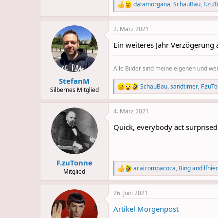
datamorgana
,
SchauBau
,
F.zu
R
e
a
2. März 2021
c
t
Ein weiteres Jahr Verzögerung
i
o
--
n
Alle Bilder sind meine eigenen und w
s
:
StefanM
SchauBau
,
sandtimer
,
F.zuT
R
Silbernes Mitglied
e
a
4. März 2021
c
t
Quick, everybody act surprised
i
o
n
s
:
F.zuTonne
acaicompacoca
,
Bing
and
lfnie
R
Mitglied
e
a
26. Juni 2021
c
t
Artikel Morgenpost
i