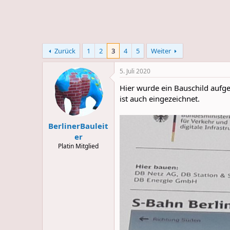
e
u
m
m
a
s
Zurück
1
2
3
4
5
Weiter
5. Juli 2020
Hier wurde ein Bauschild aufg
ist auch eingezeichnet.
BerlinerBauleit
er
Platin Mitglied