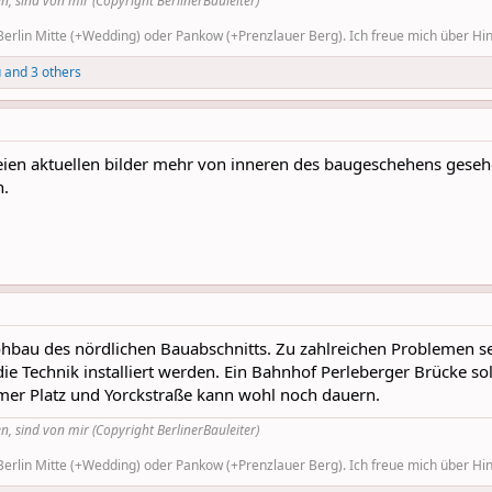
n, sind von mir (Copyright BerlinerBauleiter)
rlin Mitte (+Wedding) oder Pankow (+Prenzlauer Berg). Ich freue mich über Hinw
u
and 3 others
en aktuellen bilder mehr von inneren des baugeschehens gesehen
n.
hbau des nördlichen Bauabschnitts. Zu zahlreichen Problemen 
ie Technik installiert werden. Ein Bahnhof Perleberger Brücke so
mer Platz und Yorckstraße kann wohl noch dauern.
n, sind von mir (Copyright BerlinerBauleiter)
rlin Mitte (+Wedding) oder Pankow (+Prenzlauer Berg). Ich freue mich über Hinw