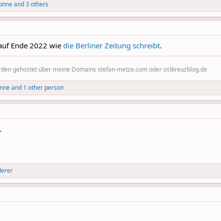
Tonne
and 3 others
 auf Ende 2022 wie
die Berliner Zeitung schreibt
.
erden gehostet über meine Domains stefan-metze.com oder ostkreuzblog.de
onne
and 1 other person
.
derer