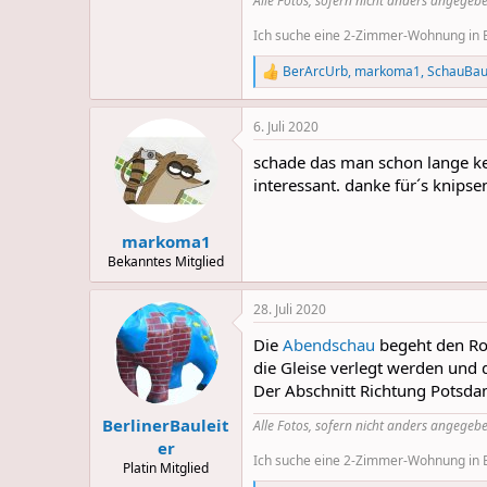
Alle Fotos, sofern nicht anders angegebe
Ich suche eine 2-Zimmer-Wohnung in Be
BerArcUrb
,
markoma1
,
SchauBa
R
e
a
6. Juli 2020
c
t
schade das man schon lange kei
i
o
interessant. danke für´s knipse
n
s
:
markoma1
Bekanntes Mitglied
28. Juli 2020
Die
Abendschau
begeht den Ro
die Gleise verlegt werden und d
Der Abschnitt Richtung Potsda
BerlinerBauleit
Alle Fotos, sofern nicht anders angegebe
er
Ich suche eine 2-Zimmer-Wohnung in Be
Platin Mitglied