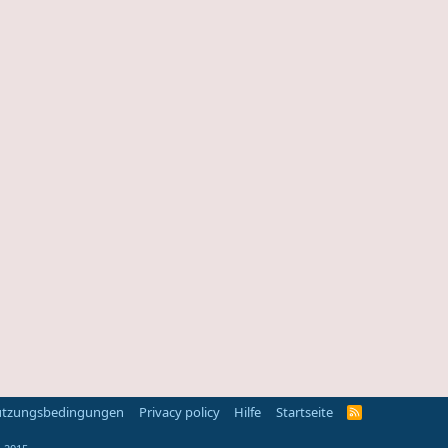
tzungsbedingungen
Privacy policy
Hilfe
Startseite
R
S
S