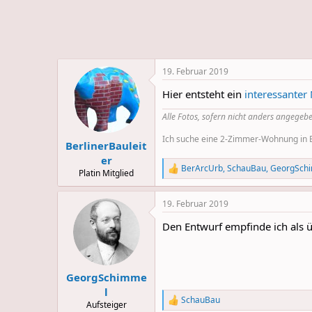
e
u
m
m
a
s
19. Februar 2019
Hier entsteht ein
interessanter
Alle Fotos, sofern nicht anders angegebe
Ich suche eine 2-Zimmer-Wohnung in Be
BerlinerBauleit
er
BerArcUrb
,
SchauBau
,
GeorgSch
R
Platin Mitglied
e
a
19. Februar 2019
c
t
Den Entwurf empfinde ich als ü
i
o
n
s
:
GeorgSchimme
l
SchauBau
R
Aufsteiger