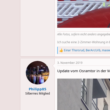
Alle Fotos, sofern nicht anders angegebe
Ich suche eine 2-Zimmer-Wohnung in Be
Einar Thorsrud
,
BerArcUrb
,
maxx
R
e
a
3. November 2019
c
t
Update vom Osramtor in der M
i
o
n
s
:
Philipp85
Silbernes Mitglied