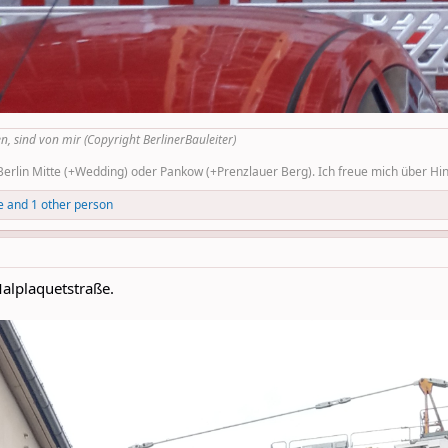
n, sind von mir (Copyright BerlinerBauleiter)
rlin Mitte (+Wedding) oder Pankow (+Prenzlauer Berg). Ich freue mich über Hinw
e
and 1 other person
alplaquetstraße.