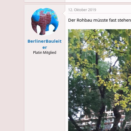
e
a
12. Oktober 2019
c
t
Der Rohbau müsste fast stehen
i
o
n
s
:
BerlinerBauleit
er
Platin Mitglied