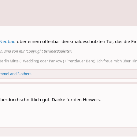
 Neubau
über einem offenbar denkmalgeschützten Tor, das die Ein
n, sind von mir (Copyright BerlinerBauleiter)
rlin Mitte (+Wedding) oder Pankow (+Prenzlauer Berg). Ich freue mich über Hinw
immel
and 3 others
berdurchschnittlich gut. Danke für den Hinweis.