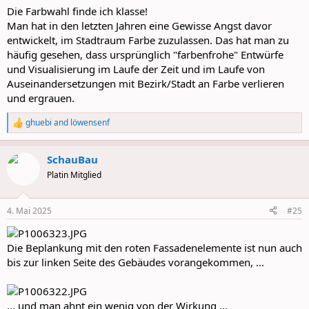
:
Die Farbwahl finde ich klasse!
Man hat in den letzten Jahren eine Gewisse Angst davor
entwickelt, im Stadtraum Farbe zuzulassen. Das hat man zu
häufig gesehen, dass ursprünglich "farbenfrohe" Entwürfe
und Visualisierung im Laufe der Zeit und im Laufe von
Auseinandersetzungen mit Bezirk/Stadt an Farbe verlieren
und ergrauen.
ghuebi
and
löwensenf
R
e
a
SchauBau
c
t
Platin Mitglied
i
o
n
4. Mai 2025
#25
s
:
Die Beplankung mit den roten Fassadenelemente ist nun auch
bis zur linken Seite des Gebäudes vorangekommen, ...
... und man ahnt ein wenig von der Wirkung ...