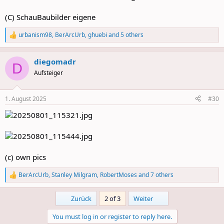
(C) SchauBaubilder eigene
urbanism98
,
BerArcUrb
,
ghuebi
and 5 others
R
e
a
diegomadr
c
D
t
Aufsteiger
i
o
n
1. August 2025
#30
s
:
(c) own pics
BerArcUrb
,
Stanley Milgram
,
RobertMoses
and 7 others
R
e
a
First
Last
Zurück
2 of 3
Weiter
c
t
You must log in or register to reply here.
i