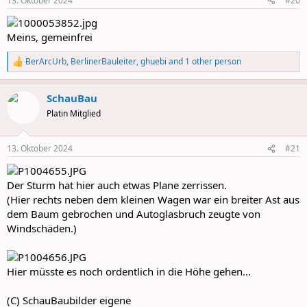
13. Oktober 2024
#20
s
:
Meins, gemeinfrei
BerArcUrb
,
BerlinerBauleiter
,
ghuebi
and 1 other person
R
e
a
SchauBau
c
t
Platin Mitglied
i
o
n
13. Oktober 2024
#21
s
:
Der Sturm hat hier auch etwas Plane zerrissen.
(Hier rechts neben dem kleinen Wagen war ein breiter Ast aus
dem Baum gebrochen und Autoglasbruch zeugte von
Windschäden.)
Hier müsste es noch ordentlich in die Höhe gehen...
(C) SchauBaubilder eigene