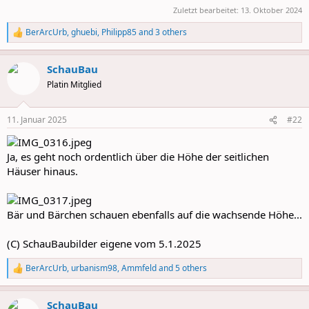
Zuletzt bearbeitet:
13. Oktober 2024
BerArcUrb
,
ghuebi
,
Philipp85
and 3 others
R
e
a
SchauBau
c
t
Platin Mitglied
i
o
n
11. Januar 2025
#22
s
:
Ja, es geht noch ordentlich über die Höhe der seitlichen
Häuser hinaus.
Bär und Bärchen schauen ebenfalls auf die wachsende Höhe...
(C) SchauBaubilder eigene vom 5.1.2025
BerArcUrb
,
urbanism98
,
Ammfeld
and 5 others
R
e
a
SchauBau
c