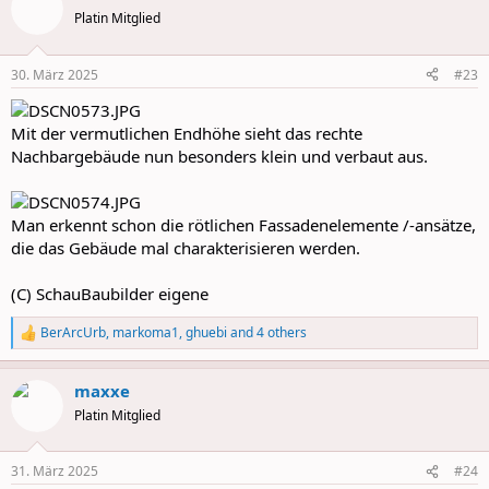
t
Platin Mitglied
i
o
n
30. März 2025
#23
s
:
Mit der vermutlichen Endhöhe sieht das rechte
Nachbargebäude nun besonders klein und verbaut aus.
Man erkennt schon die rötlichen Fassadenelemente /-ansätze,
die das Gebäude mal charakterisieren werden.
(C) SchauBaubilder eigene
BerArcUrb
,
markoma1
,
ghuebi
and 4 others
R
e
a
maxxe
c
t
Platin Mitglied
i
o
n
31. März 2025
#24
s