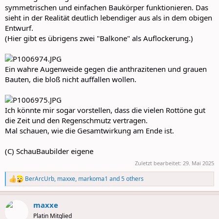
symmetrischen und einfachen Baukörper funktionieren. Das
sieht in der Realität deutlich lebendiger aus als in dem obigen
Entwurf.
(Hier gibt es übrigens zwei "Balkone" als Auflockerung.)
Ein wahre Augenweide gegen die anthrazitenen und grauen
Bauten, die bloß nicht auffallen wollen.
Ich könnte mir sogar vorstellen, dass die vielen Rottöne gut
die Zeit und den Regenschmutz vertragen.
Mal schauen, wie die Gesamtwirkung am Ende ist.
(C) SchauBaubilder eigene
Zuletzt bearbeitet:
29. Mai 2025
BerArcUrb
,
maxxe
,
markoma1
and 5 others
R
e
a
maxxe
c
t
Platin Mitglied