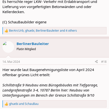
Es herrschte reger LKW- Verkehr mit Erdabtransport und
Lieferung von vorgefertigten Betonwänden und oder
Kellerdecken.
(C) SchauBaubilder eigene
BerArcUrb
,
ghuebi
,
BerlinerBauleiter
and 4 others
R
e
a
BerlinerBauleiter
c
t
Platin Mitglied
i
o
n
14. Mai 2024
#18
s
:
Hier wurde laut Baugenehmigungsliste von April 2024
offenbar grünes Licht erteilt:
Schillstraße 9 Neubau eines Bürogebäudes mit Tiefgarage,
Landgrafenstraße 3-4, 10787 Berlin hier: Neubau von
Unterfangungen im Bereich der Grenze Schillstraße 9/10
ghuebi
and
SchauBau
R