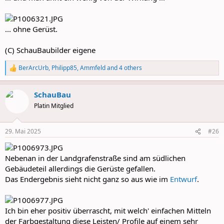
... ohne Gerüst.
(C) SchauBaubilder eigene
BerArcUrb
,
Philipp85
,
Ammfeld
and 4 others
R
e
a
SchauBau
c
t
Platin Mitglied
i
o
n
29. Mai 2025
#26
s
:
Nebenan in der Landgrafenstraße sind am südlichen
Gebäudeteil allerdings die Gerüste gefallen.
Das Endergebnis sieht nicht ganz so aus wie im
Entwurf
.
Ich bin eher positiv überrascht, mit welch' einfachen Mitteln
der Farbgestaltung diese Leisten/ Profile auf einem sehr