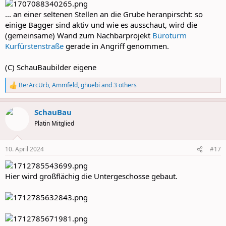
... an einer seltenen Stellen an die Grube heranpirscht: so
einige Bagger sind aktiv und wie es ausschaut, wird die
(gemeinsame) Wand zum Nachbarprojekt
Büroturm
Kurfürstenstraße
gerade in Angriff genommen.
(C) SchauBaubilder eigene
BerArcUrb
,
Ammfeld
,
ghuebi
and 3 others
R
e
a
SchauBau
c
t
Platin Mitglied
i
o
n
10. April 2024
#17
s
:
Hier wird großflächig die Untergeschosse gebaut.