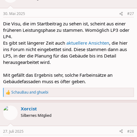
i
o
n
30. Mai 2025
#27
s
:
Die Visu, die im Startbeitrag zu sehen ist, scheint aus einer
früheren Leistungsphase zu stammen. Womöglich LP3 oder
LP4.
Es gibt seit längerer Zeit auch
aktuellere Ansichten
, die hier
ins Forum nicht eingebettet sind. Diese stammen dann aus
LP5, in der die Planung für das Gebäude bis ins Detail
herausgearbeitet wird.
Mit gefällt das Ergebnis sehr, solche Farbeinsätze an
Gebäudefassaden muss es öfter geben.
SchauBau
and
ghuebi
R
e
a
Xorcist
c
t
Silbernes Mitglied
i
o
n
27. Juli 2025
#28
s