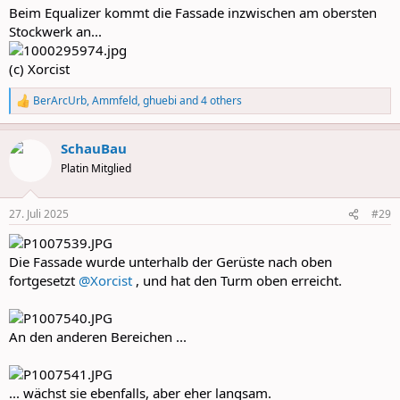
:
Beim Equalizer kommt die Fassade inzwischen am obersten
Stockwerk an...
(c) Xorcist
BerArcUrb
,
Ammfeld
,
ghuebi
and 4 others
R
e
a
SchauBau
c
t
Platin Mitglied
i
o
n
27. Juli 2025
#29
s
:
Die Fassade wurde unterhalb der Gerüste nach oben
fortgesetzt
@Xorcist
, und hat den Turm oben erreicht.
An den anderen Bereichen ...
... wächst sie ebenfalls, aber eher langsam.