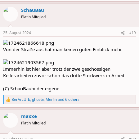
e
a
SchauBau
c
t
Platin Mitglied
i
o
n
25. August 2024
#19
s
:
Von der Straße aus hat man keinen guten Einblick mehr.
Immerhin ist hier aber trotz der zweigeschossigen
Kellerarbeiten zuvor schon das dritte Stockwerk in Arbeit.
(C) SchauBaubilder eigene
BerArcUrb
,
ghuebi
,
Merlin
and 6 others
R
e
a
maxxe
c
t
Platin Mitglied
i
o
n