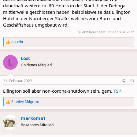
dauerhaft weitere ca. 60 Hotels in der Stadt lt. der Dehoga
mittlerweile geschlossen haben, beispielsweise das Ellington
Hotel in der Nürnberger Straße, welches zum Büro- und
Geschäftshaus umgebaut wird.
Zuletzt bearbeitet:
22. Februar 2022
ghuebi
R
e
a
Lost
c
L
t
Goldenes Mitglied
i
o
n
21. Februar 2022
#3
s
:
Ellington soll aber non-corona-shutdown sein, gem.
TSP
.
Stanley Milgram
R
e
a
markoma1
c
t
Bekanntes Mitglied
i
o