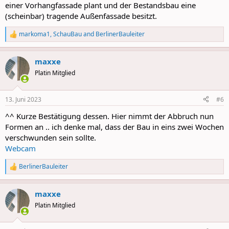
einer Vorhangfassade plant und der Bestandsbau eine
(scheinbar) tragende Außenfassade besitzt.
markoma1
,
SchauBau
and
BerlinerBauleiter
R
e
a
maxxe
c
t
Platin Mitglied
i
o
n
13. Juni 2023
#6
s
:
^^ Kurze Bestätigung dessen. Hier nimmt der Abbruch nun
Formen an .. ich denke mal, dass der Bau in eins zwei Wochen
verschwunden sein sollte.
Webcam
BerlinerBauleiter
R
e
a
maxxe
c
t
Platin Mitglied
i
o
n