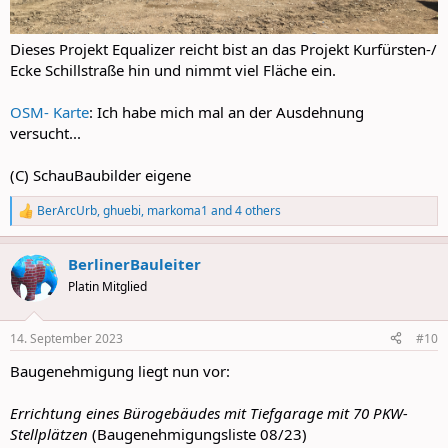
Dieses Projekt Equalizer reicht bist an das Projekt Kurfürsten-/
Ecke Schillstraße hin und nimmt viel Fläche ein.
OSM- Karte
: Ich habe mich mal an der Ausdehnung
versucht...
(C) SchauBaubilder eigene
BerArcUrb
,
ghuebi
,
markoma1
and 4 others
R
e
a
BerlinerBauleiter
c
t
Platin Mitglied
i
o
n
14. September 2023
#10
s
:
Baugenehmigung liegt nun vor:
Errichtung eines Bürogebäudes mit Tiefgarage mit 70 PKW-
Stellplätzen
(Baugenehmigungsliste 08/23)