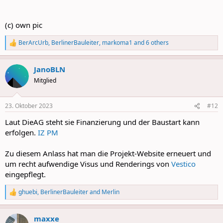
(c) own pic
BerArcUrb
,
BerlinerBauleiter
,
markoma1
and 6 others
R
e
a
JanoBLN
c
t
Mitglied
i
o
n
23. Oktober 2023
#12
s
:
Laut DieAG steht sie Finanzierung und der Baustart kann
erfolgen.
IZ PM
Zu diesem Anlass hat man die Projekt-Website erneuert und
um recht aufwendige Visus und Renderings von
Vestico
eingepflegt.
ghuebi
,
BerlinerBauleiter
and
Merlin
R
e
a
maxxe
c