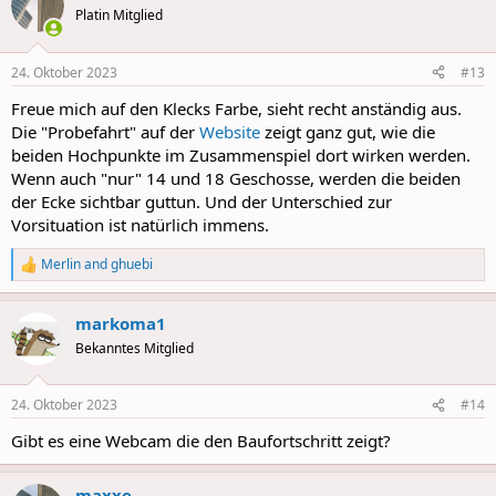
t
Platin Mitglied
i
o
n
24. Oktober 2023
#13
s
:
Freue mich auf den Klecks Farbe, sieht recht anständig aus.
Die "Probefahrt" auf der
Website
zeigt ganz gut, wie die
beiden Hochpunkte im Zusammenspiel dort wirken werden.
Wenn auch "nur" 14 und 18 Geschosse, werden die beiden
der Ecke sichtbar guttun. Und der Unterschied zur
Vorsituation ist natürlich immens.
Merlin
and
ghuebi
R
e
a
markoma1
c
t
Bekanntes Mitglied
i
o
n
24. Oktober 2023
#14
s
:
Gibt es eine Webcam die den Baufortschritt zeigt?
maxxe