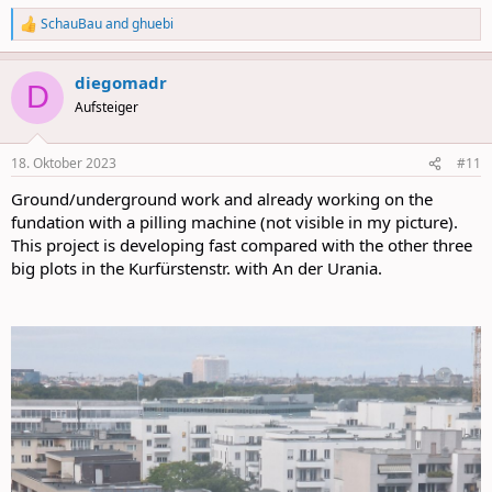
SchauBau
and
ghuebi
R
e
a
diegomadr
c
D
t
Aufsteiger
i
o
n
18. Oktober 2023
#11
s
:
Ground/underground work and already working on the
fundation with a pilling machine (not visible in my picture).
This project is developing fast compared with the other three
big plots in the Kurfürstenstr. with An der Urania.