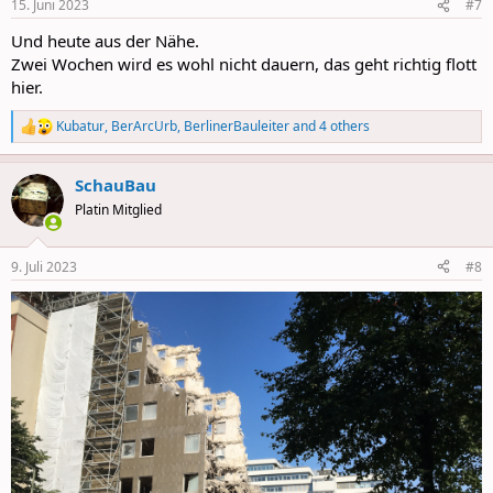
15. Juni 2023
#7
s
:
Und heute aus der Nähe.
Zwei Wochen wird es wohl nicht dauern, das geht richtig flott
hier.
Kubatur
,
BerArcUrb
,
BerlinerBauleiter
and 4 others
R
e
a
SchauBau
c
t
Platin Mitglied
i
o
n
9. Juli 2023
#8
s
: