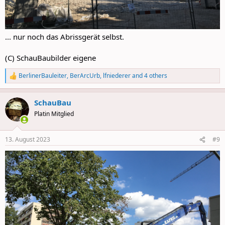
... nur noch das Abrissgerät selbst.
(C) SchauBaubilder eigene
BerlinerBauleiter
,
BerArcUrb
,
lfniederer
and 4 others
R
e
a
SchauBau
c
t
Platin Mitglied
i
o
n
13. August 2023
#9
s
: