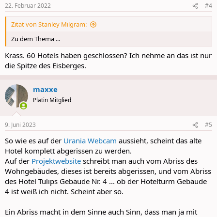
n
22. Februar 2022
#4
s
:
Zitat von Stanley Milgram:
Zu dem Thema ...
Krass. 60 Hotels haben geschlossen? Ich nehme an das ist nur
die Spitze des Eisberges.
maxxe
Platin Mitglied
9. Juni 2023
#5
So wie es auf der
Urania Webcam
aussieht, scheint das alte
Hotel komplett abgerissen zu werden.
Auf der
Projektwebsite
schreibt man auch vom Abriss des
Wohngebäudes, dieses ist bereits abgerissen, und vom Abriss
des Hotel Tulips Gebäude Nr. 4 ... ob der Hotelturm Gebäude
4 ist weiß ich nicht. Scheint aber so.
Ein Abriss macht in dem Sinne auch Sinn, dass man ja mit