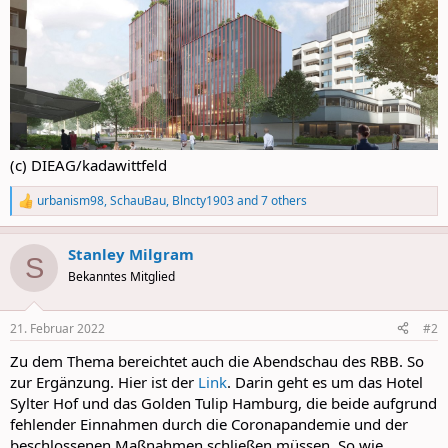
(c) DIEAG/kadawittfeld
urbanism98
,
SchauBau
,
Blncty1903
and 7 others
R
e
a
Stanley Milgram
c
S
t
Bekanntes Mitglied
i
o
n
21. Februar 2022
#2
s
:
Zu dem Thema bereichtet auch die Abendschau des RBB. So
zur Ergänzung. Hier ist der
Link
. Darin geht es um das Hotel
Sylter Hof und das Golden Tulip Hamburg, die beide aufgrund
fehlender Einnahmen durch die Coronapandemie und der
beschlossenen Maßnahmen schließen müssen. So wie