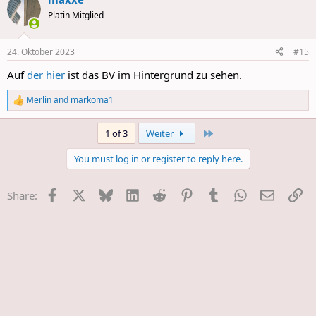
Platin Mitglied
24. Oktober 2023
#15
Auf
der hier
ist das BV im Hintergrund zu sehen.
Merlin
and
markoma1
R
e
a
Last
1 of 3
Weiter
c
t
You must log in or register to reply here.
i
o
n
Facebook
X
Bluesky
LinkedIn
Reddit
Pinterest
Tumblr
WhatsApp
E-Mail
Li
Share:
s
: