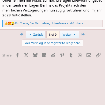
Unternehmen mit Fokus auf hochwertigen Mietwohnungsbau
in den zentralen Lagen Berlins das Projekt nach den
mehrfachen Verzögerungen nun zügig fortführen und im Jahr
2028 fertigstellen.
F.zuTonne
,
Der Vertriebler
,
UrbanFreak
and 6 others
R
e
a
First
Last
Zurück
8 of 9
Weiter
c
t
You must log in or register to reply here.
i
o
n
Facebook
X
Bluesky
LinkedIn
Reddit
Pinterest
Tumblr
WhatsApp
E-Mail
Li
Share:
s
: