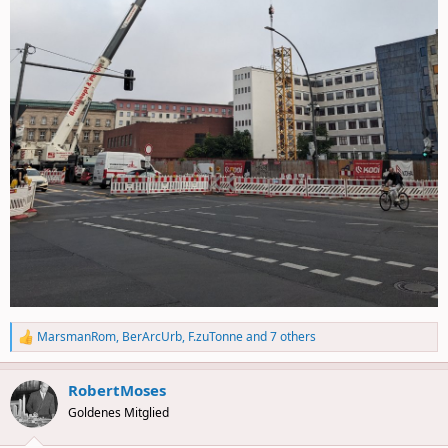
MarsmanRom
,
BerArcUrb
,
F.zuTonne
and 7 others
R
e
a
RobertMoses
c
t
Goldenes Mitglied
i
o