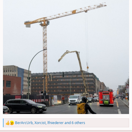
BerArcUrb
,
Xorcist
,
lfniederer
and 6 others
R
e