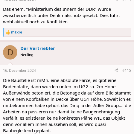
s
:
Das ehem. "Ministerium des Innern der DDR" wurde
zwischenzeitlich unter Denkmalschutz gesetzt. Dies führt
wohl aktuell noch zu Konflikten.
maxxe
R
e
a
Der Vertriebler
c
D
t
Neuling
i
o
n
16. Dezember 2024
#115
s
:
Die Baustelle ist mMn. eine absolute Farce, es gibt eine
Bodenplatte, dann wurden unten im UG2 ca. 2m Hohe
Außenwände betoniert, die Betonage da auf dem Bild stammt
von einem Kopfbalken in Decke über UG1 Höhe. Soweit ich es
mitbekommen habe gehört das Ding ja der Adler Group.... die
Arbeiten da passieren nur damit keine Baugenehmigung
verfällt, es existieren keine konkreten Pläne WIE das Objekt
denn vor allem Innen aussehen soll, es wird quasi
Baubegleitend geplant.