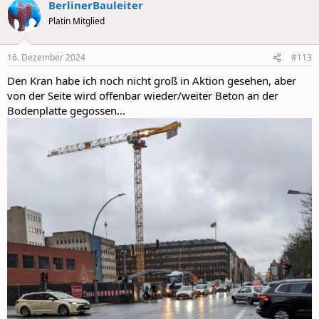
BerlinerBauleiter
c
t
Platin Mitglied
i
o
n
16. Dezember 2024
#113
s
:
Den Kran habe ich noch nicht groß in Aktion gesehen, aber
von der Seite wird offenbar wieder/weiter Beton an der
Bodenplatte gegossen...