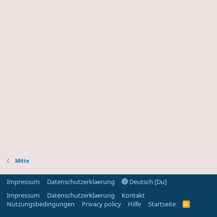
Mitte
Impressum
Datenschutzerklaerung
Deutsch [Du]
Impressum
Datenschutzerklaerung
Kontakt
Nutzungsbedingungen
Privacy policy
Hilfe
Startseite
R
S
S