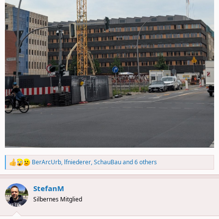
BerArcUrb
,
lfniederer
,
SchauBau
and 6 others
R
e
a
StefanM
c
t
Silbernes Mitglied
i
o