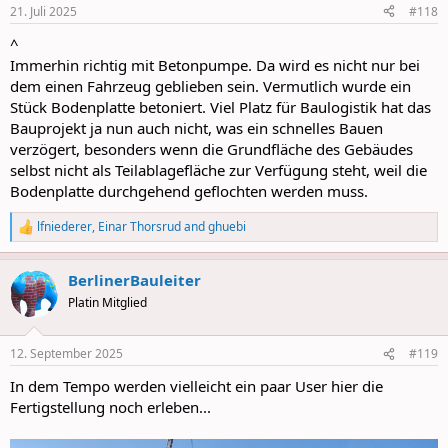
n
21. Juli 2025
#118
s
:
^
Immerhin richtig mit Betonpumpe. Da wird es nicht nur bei
dem einen Fahrzeug geblieben sein. Vermutlich wurde ein
Stück Bodenplatte betoniert. Viel Platz für Baulogistik hat das
Bauprojekt ja nun auch nicht, was ein schnelles Bauen
verzögert, besonders wenn die Grundfläche des Gebäudes
selbst nicht als Teilablagefläche zur Verfügung steht, weil die
Bodenplatte durchgehend geflochten werden muss.
lfniederer
,
Einar Thorsrud
and
ghuebi
R
e
a
BerlinerBauleiter
c
t
Platin Mitglied
i
o
n
12. September 2025
#119
s
:
In dem Tempo werden vielleicht ein paar User hier die
Fertigstellung noch erleben...