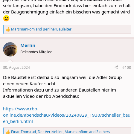
sehr langsam, habe den Eindruck dass hier einfach zum erhalt
der Baugenehmigung einfach ein bisschen was gemacht wird
MarsmanRom
and
BerlinerBauleiter
R
e
a
Merlin
c
t
Bekanntes Mitglied
i
o
n
30. August 2024
#108
s
:
Die Baustelle ist deshalb so langsam weil die Adler Group
einen neuen Käufer sucht.
Informationen dazu und zu anderen Baustellen hier im
aktuellen Video der rbb Abendschau:
https://www.rbb-
online.de/abendschau/videos/20240829_1930/schneller_bau
en_berlin.html
Einar Thorsrud
,
Der Vertriebler
,
MarsmanRom
and 3 others
R