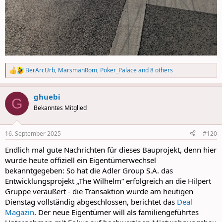
BerArcUrb
,
MarsmanRom
,
Poker_Palace
and 8 others
R
e
a
ghuebi
c
G
t
Bekanntes Mitglied
i
o
n
16. September 2025
#120
s
:
Endlich mal gute Nachrichten für dieses Bauprojekt, denn hier
wurde heute offiziell ein Eigentümerwechsel
bekanntgegeben: So hat die Adler Group S.A. das
Entwicklungsprojekt „The Wilhelm“ erfolgreich an die Hilpert
Gruppe veräußert - die Transaktion wurde am heutigen
Dienstag vollständig abgeschlossen, berichtet das
Deal
Magazin
. Der neue Eigentümer will als familiengeführtes