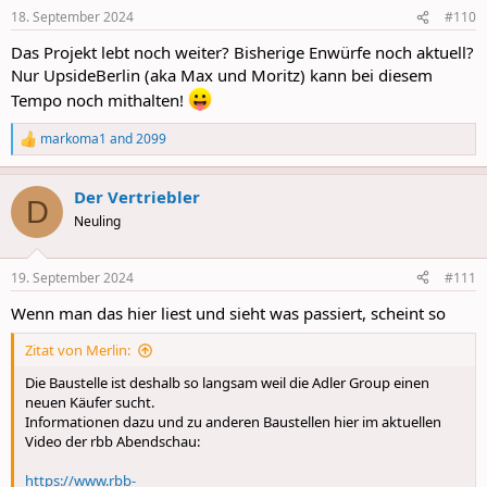
n
18. September 2024
#110
s
:
Das Projekt lebt noch weiter? Bisherige Enwürfe noch aktuell?
Nur UpsideBerlin (aka Max und Moritz) kann bei diesem
Tempo noch mithalten!
markoma1
and
2099
R
e
a
Der Vertriebler
c
D
t
Neuling
i
o
n
19. September 2024
#111
s
:
Wenn man das hier liest und sieht was passiert, scheint so
Zitat von Merlin:
Die Baustelle ist deshalb so langsam weil die Adler Group einen
neuen Käufer sucht.
Informationen dazu und zu anderen Baustellen hier im aktuellen
Video der rbb Abendschau:
https://www.rbb-