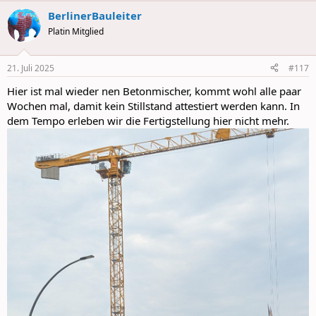
a
BerlinerBauleiter
c
t
Platin Mitglied
i
o
n
21. Juli 2025
#117
s
:
Hier ist mal wieder nen Betonmischer, kommt wohl alle paar
Wochen mal, damit kein Stillstand attestiert werden kann. In
dem Tempo erleben wir die Fertigstellung hier nicht mehr.