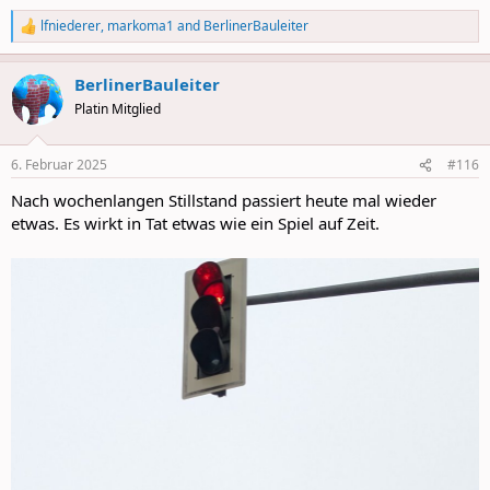
lfniederer
,
markoma1
and
BerlinerBauleiter
R
e
a
BerlinerBauleiter
c
t
Platin Mitglied
i
o
n
6. Februar 2025
#116
s
:
Nach wochenlangen Stillstand passiert heute mal wieder
etwas. Es wirkt in Tat etwas wie ein Spiel auf Zeit.