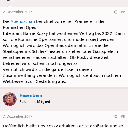
i
o
n
2. Dezember 2017
#8
s
:
Die
Abendschau
berichtet von einer Prämiere in der
Komischen Oper.
Intendant
Barrie Kosky hat wohl einen Vertrag bis 2022. Dann
soll die Komische Oper saniert und modernisiert werden.
Womöglich wird das Opernhaus dann ähnlich wie die
Staatsoper ins Schiler-Theater umziehen oder Gastspiele in
verschiedenen Häusern abhalten. Ob Kosky diese Zeit
betreuen wird, scheint noch ungewiss.
Vermutlich wird sich die ganze Ecke in diesem
Zusammenhang verändern. Womöglich steht auch noch ein
Wettbewerb zur Gestaltung aus.
Hasenbein
Bekanntes Mitglied
7. Dezember 2017
#9
Hoffentlich bleibt uns Kosky erhalten - er ist großartig und so