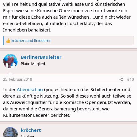
viel Freiheit und qualitative Weltklasse und künstlerischen
Esprit wie seine Komische Opee innen verströmt würde ich
mir für diese Ecke auch außen wünschen ....und nicht wieder
einen x-beliebigen, ultrafaden Lüscherklotz, der das
Innenleben banalisiert.
kröchert
and
lfniederer
R
e
a
BerlinerBauleiter
c
t
Platin Mitglied
i
o
n
25. Februar 2018
#10
s
:
In der
Abendschau
ging es heute um das Schillertheater und
deren zukünftige Nutzung. So soll dieses wohl auch teilweise
als Ausweichquartier für die Komische Oper genutzt werden,
da hier wohl die Generalsanierung bevorsteht, wie
Kultursenator Lederer berichtet.
kröchert
Neuling