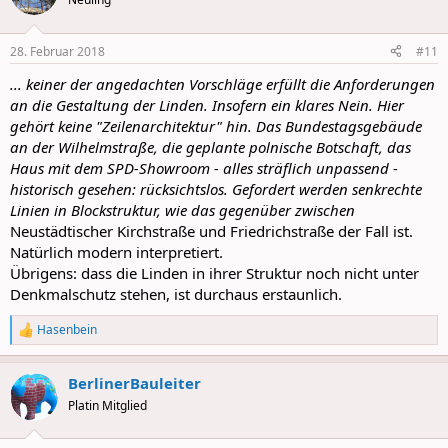
28. Februar 2018
#11
... keiner der angedachten Vorschläge erfüllt die Anforderungen
an die Gestaltung der Linden. Insofern ein klares Nein. Hier
gehört keine "Zeilenarchitektur" hin. Das Bundestagsgebäude
an der Wilhelmstraße, die geplante polnische Botschaft, das
Haus mit dem SPD-Showroom - alles sträflich unpassend -
historisch gesehen: rücksichtslos. Gefordert werden senkrechte
Linien in Blockstruktur, wie das gegenüber zwischen
Neustädtischer Kirchstraße und Friedrichstraße der Fall ist.
Natürlich modern interpretiert.
Übrigens: dass die Linden in ihrer Struktur noch nicht unter
Denkmalschutz stehen, ist durchaus erstaunlich.
Hasenbein
R
e
a
BerlinerBauleiter
c
t
Platin Mitglied
i
o
n