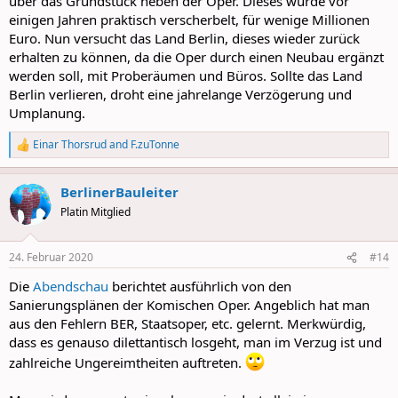
über das Grundstück neben der Oper. Dieses wurde vor
einigen Jahren praktisch verscherbelt, für wenige Millionen
Euro. Nun versucht das Land Berlin, dieses wieder zurück
erhalten zu können, da die Oper durch einen Neubau ergänzt
werden soll, mit Proberäumen und Büros. Sollte das Land
Berlin verlieren, droht eine jahrelange Verzögerung und
Umplanung.
Einar Thorsrud
and
F.zuTonne
R
e
a
BerlinerBauleiter
c
t
Platin Mitglied
i
o
n
24. Februar 2020
#14
s
:
Die
Abendschau
berichtet ausführlich von den
Sanierungsplänen der Komischen Oper. Angeblich hat man
aus den Fehlern BER, Staatsoper, etc. gelernt. Merkwürdig,
dass es genauso dilettantisch losgeht, man im Verzug ist und
zahlreiche Ungereimtheiten auftreten.