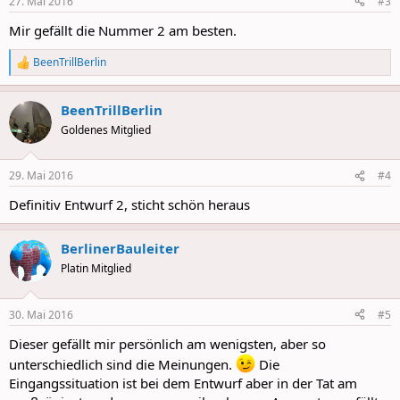
27. Mai 2016
#3
s
:
Mir gefällt die Nummer 2 am besten.
BeenTrillBerlin
R
e
a
BeenTrillBerlin
c
t
Goldenes Mitglied
i
o
n
29. Mai 2016
#4
s
:
Definitiv Entwurf 2, sticht schön heraus
BerlinerBauleiter
Platin Mitglied
30. Mai 2016
#5
Dieser gefällt mir persönlich am wenigsten, aber so
unterschiedlich sind die Meinungen.
Die
Eingangssituation ist bei dem Entwurf aber in der Tat am