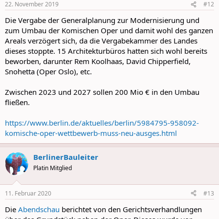
22. November 2019
#12
s
:
Die Vergabe der Generalplanung zur Modernisierung und
zum Umbau der Komischen Oper und damit wohl des ganzen
Areals verzögert sich, da die Vergabekammer des Landes
dieses stoppte. 15 Architekturbüros hatten sich wohl bereits
beworben, darunter Rem Koolhaas, David Chipperfield,
Snohetta (Oper Oslo), etc.
Zwischen 2023 und 2027 sollen 200 Mio € in den Umbau
fließen.
https://www.berlin.de/aktuelles/berlin/5984795-958092-
komische-oper-wettbewerb-muss-neu-ausges.html
BerlinerBauleiter
Platin Mitglied
11. Februar 2020
#13
Die
Abendschau
berichtet von den Gerichtsverhandlungen