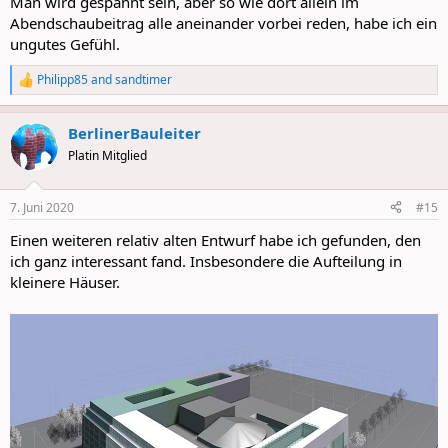
Man wird gespannt sein, aber so wie dort allein im
Abendschaubeitrag alle aneinander vorbei reden, habe ich ein
ungutes Gefühl.
Philipp85
and
sandtimer
R
e
a
BerlinerBauleiter
c
t
Platin Mitglied
i
o
n
7. Juni 2020
#15
s
:
Einen weiteren relativ alten Entwurf habe ich gefunden, den
ich ganz interessant fand. Insbesondere die Aufteilung in
kleinere Häuser.