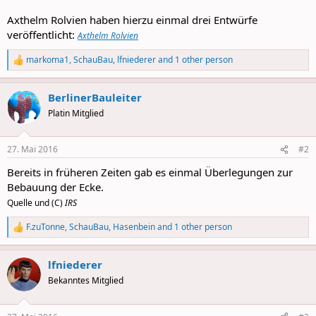
Axthelm Rolvien haben hierzu einmal drei Entwürfe
veröffentlicht:
Axthelm Rolvien
markoma1
,
SchauBau
,
lfniederer
and 1 other person
R
e
a
BerlinerBauleiter
c
t
Platin Mitglied
i
o
n
27. Mai 2016
#2
s
:
Bereits in früheren Zeiten gab es einmal Überlegungen zur
Bebauung der Ecke.
Quelle und (C)
IRS
F.zuTonne
,
SchauBau
,
Hasenbein
and 1 other person
R
e
a
lfniederer
c
t
Bekanntes Mitglied
i
o
n