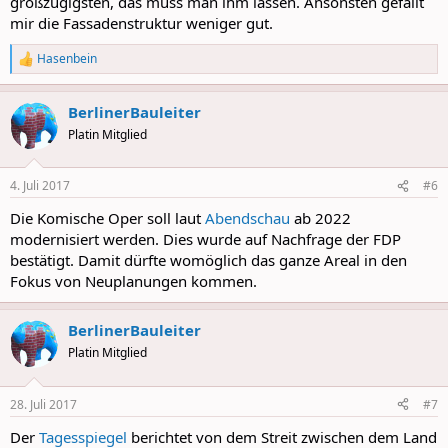
großzügigsten, das muss man ihm lassen. Ansonsten gefällt
mir die Fassadenstruktur weniger gut.
Hasenbein
R
e
a
BerlinerBauleiter
c
t
Platin Mitglied
i
o
n
4. Juli 2017
#6
s
:
Die Komische Oper soll laut
Abendschau
ab 2022
modernisiert werden. Dies wurde auf Nachfrage der FDP
bestätigt. Damit dürfte womöglich das ganze Areal in den
Fokus von Neuplanungen kommen.
BerlinerBauleiter
Platin Mitglied
28. Juli 2017
#7
Der
Tagesspiegel
berichtet von dem Streit zwischen dem Land