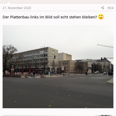
o
n
21. November 2020
#24
s
:
Der Plattenbau links im Bild soll echt stehen bleiben?