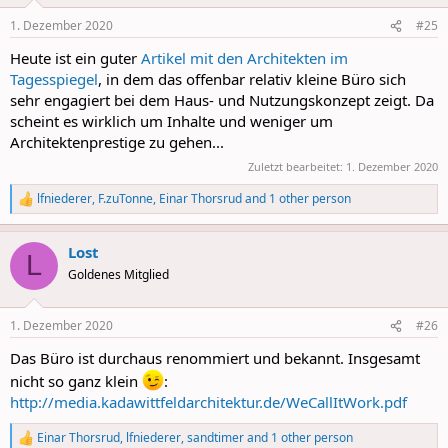
o
n
1. Dezember 2020
#25
s
:
Heute ist ein guter
Artikel mit den Architekten im
Tagesspiegel
, in dem das offenbar relativ kleine Büro sich
sehr engagiert bei dem Haus- und Nutzungskonzept zeigt. Da
scheint es wirklich um Inhalte und weniger um
Architektenprestige zu gehen...
Zuletzt bearbeitet:
1. Dezember 2020
lfniederer
,
F.zuTonne
,
Einar Thorsrud
and 1 other person
R
e
a
Lost
c
L
t
Goldenes Mitglied
i
o
n
1. Dezember 2020
#26
s
:
Das Büro ist durchaus renommiert und bekannt. Insgesamt
nicht so ganz klein
:
http://media.kadawittfeldarchitektur.de/WeCallItWork.pdf
Einar Thorsrud
,
lfniederer
,
sandtimer
and 1 other person
R