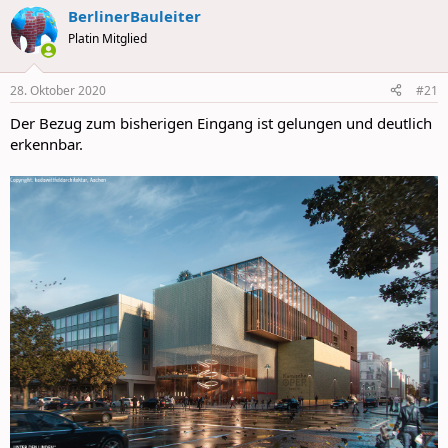
a
BerlinerBauleiter
c
t
Platin Mitglied
i
o
n
28. Oktober 2020
#21
s
:
Der Bezug zum bisherigen Eingang ist gelungen und deutlich
erkennbar.