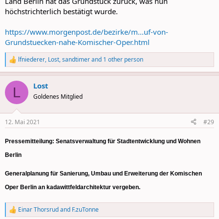
Land Berlin hat das Grundstück zurück, was nun
höchstrichterlich bestätigt wurde.
https://www.morgenpost.de/bezirke/m...uf-von-
Grundstuecken-nahe-Komischer-Oper.html
lfniederer
,
Lost
,
sandtimer
and 1 other person
R
e
a
Lost
c
L
t
Goldenes Mitglied
i
o
n
12. Mai 2021
#29
s
:
Pressemitteilung: Senatsverwaltung für Stadtentwicklung und Wohnen
Berlin
Generalplanung für Sanierung, Umbau und Erweiterung der Komischen
Oper Berlin an kadawittfeldarchitektur vergeben.
Einar Thorsrud
and
F.zuTonne
R