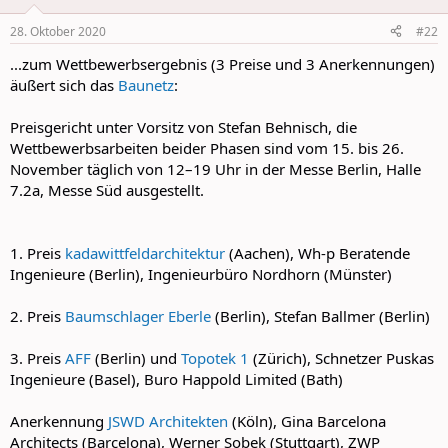
o
n
28. Oktober 2020
#22
s
:
...zum Wettbewerbsergebnis (3 Preise und 3 Anerkennungen)
äußert sich das
Baunetz
:
Preisgericht unter Vorsitz von Stefan Behnisch, die
Wettbewerbsarbeiten beider Phasen sind vom 15. bis 26.
November täglich von 12–19 Uhr in der Messe Berlin, Halle
7.2a, Messe Süd ausgestellt.
1. Preis
kadawittfeldarchitektur
(Aachen), Wh-p Beratende
Ingenieure (Berlin), Ingenieurbüro Nordhorn (Münster)
2. Preis
Baumschlager Eberle
(Berlin), Stefan Ballmer (Berlin)
3. Preis
AFF
(Berlin) und
Topotek 1
(Zürich), Schnetzer Puskas
Ingenieure (Basel), Buro Happold Limited (Bath)
Anerkennung
JSWD Architekten
(Köln), Gina Barcelona
Architects (Barcelona), Werner Sobek (Stuttgart), ZWP