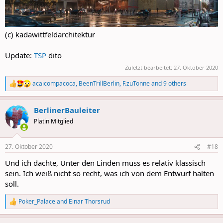
(c) kadawittfeldarchitektur
Update:
TSP
dito
Zuletzt bearbeitet:
27. Oktober 2020
acaicompacoca
,
BeenTrillBerlin
,
F.zuTonne
and 9 others
R
e
a
BerlinerBauleiter
c
t
Platin Mitglied
i
o
n
27. Oktober 2020
#18
s
:
Und ich dachte, Unter den Linden muss es relativ klassisch
sein. Ich weiß nicht so recht, was ich von dem Entwurf halten
soll.
Poker_Palace
and
Einar Thorsrud
R
e
a