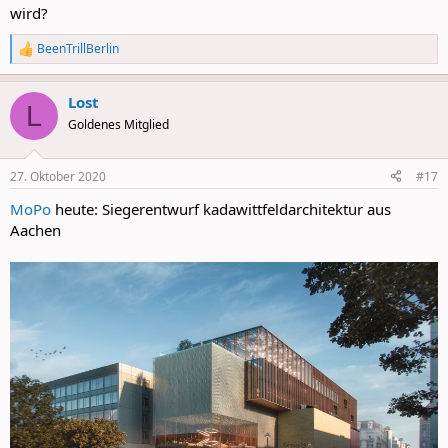
wird?
BeenTrillBerlin
R
e
a
Lost
c
L
t
Goldenes Mitglied
i
o
n
27. Oktober 2020
#17
s
:
MoPo
heute: Siegerentwurf kadawittfeldarchitektur aus
Aachen