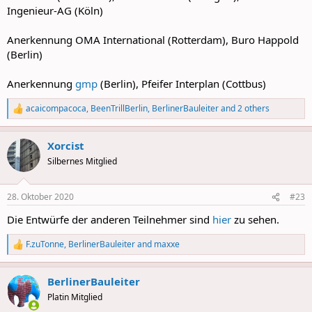
Ingenieur-AG (Köln)
Anerkennung OMA International (Rotterdam), Buro Happold
(Berlin)
Anerkennung
gmp
(Berlin), Pfeifer Interplan (Cottbus)
acaicompacoca
,
BeenTrillBerlin
,
BerlinerBauleiter
and 2 others
R
e
a
Xorcist
c
t
Silbernes Mitglied
i
o
n
28. Oktober 2020
#23
s
:
Die Entwürfe der anderen Teilnehmer sind
hier
zu sehen.
F.zuTonne
,
BerlinerBauleiter
and
maxxe
R
e
a
BerlinerBauleiter
c
t
Platin Mitglied
i