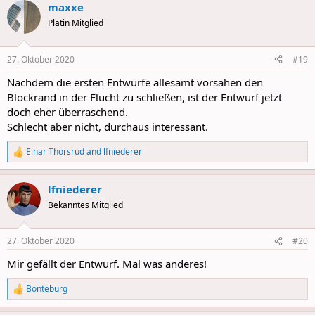
maxxe
c
t
Platin Mitglied
i
o
n
27. Oktober 2020
#19
s
:
Nachdem die ersten Entwürfe allesamt vorsahen den
Blockrand in der Flucht zu schließen, ist der Entwurf jetzt
doch eher überraschend.
Schlecht aber nicht, durchaus interessant.
Einar Thorsrud
and
lfniederer
R
e
a
lfniederer
c
t
Bekanntes Mitglied
i
o
n
27. Oktober 2020
#20
s
:
Mir gefällt der Entwurf. Mal was anderes!
Bonteburg
R
e