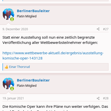
e
a
BerlinerBauleiter
c
t
Platin Mitglied
i
o
n
9. Dezember 2020
#27
s
:
Statt einer Ausstellung soll nun eine zeitlich begrenzte
Veröffentlichung aller Wettbewerbsteilnehmer erfolgen:
https://www.wettbewerbe-aktuell.de/ergebnis/ausstellung-
komische-oper-143128
Einar Thorsrud
R
e
a
BerlinerBauleiter
c
t
Platin Mitglied
i
o
n
19. Januar 2021
#28
s
:
Die Komische Oper kann ihre Pläne nun weiter verfolgen. Das