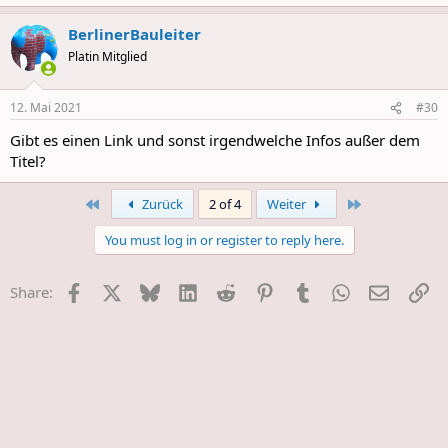
e
a
BerlinerBauleiter
c
t
Platin Mitglied
i
o
n
12. Mai 2021
#30
s
:
Gibt es einen Link und sonst irgendwelche Infos außer dem
Titel?
First
Last
Zurück
2 of 4
Weiter
You must log in or register to reply here.
Facebook
X
Bluesky
LinkedIn
Reddit
Pinterest
Tumblr
WhatsApp
E-Mail
Li
Share: