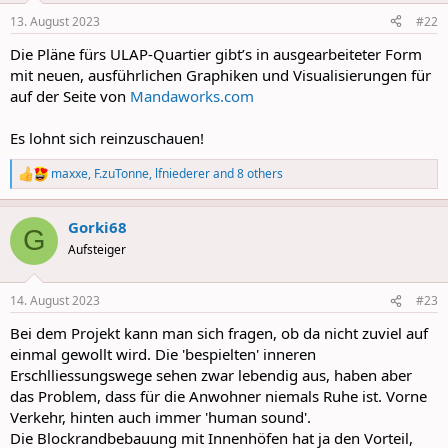
n
13. August 2023
#22
s
:
Die Pläne fürs ULAP-Quartier gibt’s in ausgearbeiteter Form
mit neuen, ausführlichen Graphiken und Visualisierungen für
auf der Seite von
Mandaworks.com
Es lohnt sich reinzuschauen!
maxxe
,
F.zuTonne
,
lfniederer
and 8 others
R
e
a
Gorki68
c
G
t
Aufsteiger
i
o
n
14. August 2023
#23
s
:
Bei dem Projekt kann man sich fragen, ob da nicht zuviel auf
einmal gewollt wird. Die 'bespielten' inneren
Erschlliessungswege sehen zwar lebendig aus, haben aber
das Problem, dass für die Anwohner niemals Ruhe ist. Vorne
Verkehr, hinten auch immer 'human sound'.
Die Blockrandbebauung mit Innenhöfen hat ja den Vorteil,