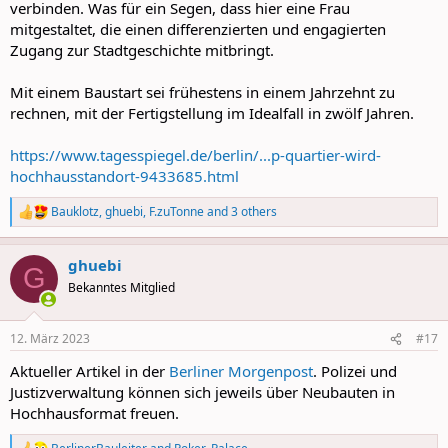
verbinden. Was für ein Segen, dass hier eine Frau
mitgestaltet, die einen differenzierten und engagierten
Zugang zur Stadtgeschichte mitbringt.
Mit einem Baustart sei frühestens in einem Jahrzehnt zu
rechnen, mit der Fertigstellung im Idealfall in zwölf Jahren.
https://www.tagesspiegel.de/berlin/...p-quartier-wird-
hochhausstandort-9433685.html
Bauklotz
,
ghuebi
,
F.zuTonne
and 3 others
R
e
a
ghuebi
c
G
t
Bekanntes Mitglied
i
o
n
12. März 2023
#17
s
:
Aktueller Artikel in der
Berliner Morgenpost
. Polizei und
Justizverwaltung können sich jeweils über Neubauten in
Hochhausformat freuen.