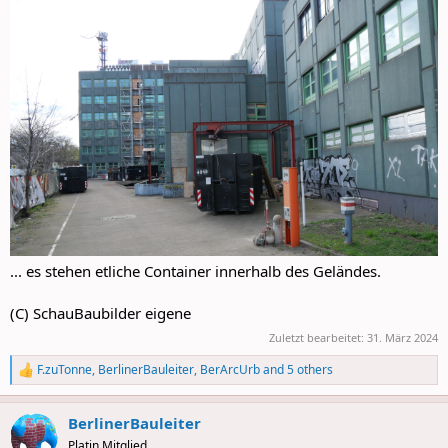
... es stehen etliche Container innerhalb des Geländes.
(C) SchauBaubilder eigene
Zuletzt bearbeitet:
31. März 2024
F.zuTonne
,
BerlinerBauleiter
,
BerArcUrb
and 5 others
R
e
a
BerlinerBauleiter
c
t
Platin Mitglied