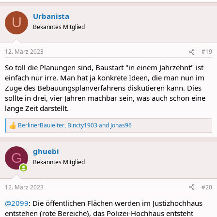
e
a
Urbanista
c
U
t
Bekanntes Mitglied
i
o
n
12. März 2023
#19
s
:
So toll die Planungen sind, Baustart "in einem Jahrzehnt" ist
einfach nur irre. Man hat ja konkrete Ideen, die man nun im
Zuge des Bebauungsplanverfahrens diskutieren kann. Dies
sollte in drei, vier Jahren machbar sein, was auch schon eine
lange Zeit darstellt.
BerlinerBauleiter
,
Blncty1903
and
Jonas96
R
e
a
ghuebi
c
G
t
Bekanntes Mitglied
i
o
n
12. März 2023
#20
s
:
@2099
: Die öffentlichen Flächen werden im Justizhochhaus
entstehen (rote Bereiche), das Polizei-Hochhaus entsteht