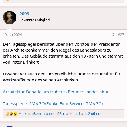
R
e
a
2099
c
t
Bekanntes Mitglied
i
o
n
19. Juli 2024
#27
s
:
Der Tagesspiegel berichtet über den Vorstoß der Präsidentin
der Architektenkammer den Riegel des Landeslabors zu
erhalten. Das Gebäude stammt aus den 1970ern und stammt
von Peter Brinkert.
Erwähnt wir auch der "unverzeihliche" Abriss des Institut für
Werkstoffkunde des selben Architeken.
Architektur-Debatte um früheres Berliner Landeslabor
Tagesspiegel, IMAGO/Funke Foto Services/IMAGO/
MarsmanRom
,
urbanism98
,
markoma1
and 2 others
R
e
a