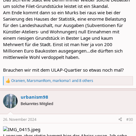
um solche Filet-Grundstücke leistet ist ein Skandal.
Am Ende kommt dann so ein Murks bei raus wie bei der
Sanierung des Hauses der Statistik, eine enorme Belastung
für den Landeshaushalt, nur Ausgaben (Subventionen für
Künstler-Ateliers- und Wohnungen) null Einnahmen mit
einem riesigen Grundstück in Bester Lage und kaum
Mehrwert für die Stadt. Einst ist man hier ja von 200
Millionen Euro Baukosten ausgegangen...die dürften sich
mittlerweile Wohl verdoppelt haben.
Brauchen wir mit dem ULAP-Quartier so etwas noch mal?
Oranien
,
MarsmanRom
,
markoma1
and 8 others
R
e
a
urbanism98
c
t
Bekanntes Mitglied
i
o
n
26. November 2024
#30
s
:
Langsam aber stetig kommt hier der Abriss voran. Ich sehe