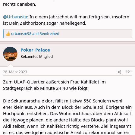
rechts daneben.
@Urbanista
: In einem Jahrzehnt will man fertig sein, insofern
ist Dein Zeithorizont sogar naheliegend.
urbanism98
and
Beinfreiheit
R
e
a
Poker_Palace
c
t
Bekanntes Mitglied
i
o
n
28. März 2023
#21
s
:
Zum ULAP-QUartier äußert sich Frau Kahlfeldt im
Stadtgespräch ab Minute 24:40 wie folgt:
Die Sekundarschule dort fällt mit etwa 550 Schülern wohl
eher klein aus. Auch in dem Block der Schule soll übrigens ein
Hochpunkt entstehen. Das Wohnhochhaus über dem Aldi soll
die Howoge planen, die andere Hälfte des Blocks plant wohl
Aldi selbst, wenn ich Kahlfeldt richtig verstehe. Ziel insgesamt
ist es, das weitgehen autistische Areal zu rekommunalisieren