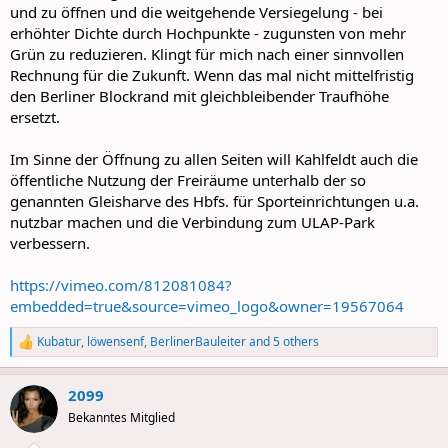
und zu öffnen und die weitgehende Versiegelung - bei
erhöhter Dichte durch Hochpunkte - zugunsten von mehr
Grün zu reduzieren. Klingt für mich nach einer sinnvollen
Rechnung für die Zukunft. Wenn das mal nicht mittelfristig
den Berliner Blockrand mit gleichbleibender Traufhöhe
ersetzt.
Im Sinne der Öffnung zu allen Seiten will Kahlfeldt auch die
öffentliche Nutzung der Freiräume unterhalb der so
genannten Gleisharve des Hbfs. für Sporteinrichtungen u.a.
nutzbar machen und die Verbindung zum ULAP-Park
verbessern.
https://vimeo.com/812081084?
embedded=true&source=vimeo_logo&owner=19567064
Kubatur
,
löwensenf
,
BerlinerBauleiter
and 5 others
R
e
a
2099
c
t
Bekanntes Mitglied
i
o