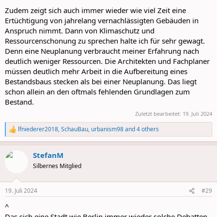
Zudem zeigt sich auch immer wieder wie viel Zeit eine
Ertüchtigung von jahrelang vernachlässigten Gebäuden in
Anspruch nimmt. Dann von Klimaschutz und
Ressourcenschonung zu sprechen halte ich für sehr gewagt.
Denn eine Neuplanung verbraucht meiner Erfahrung nach
deutlich weniger Ressourcen. Die Architekten und Fachplaner
müssen deutlich mehr Arbeit in die Aufbereitung eines
Bestandsbaus stecken als bei einer Neuplanung. Das liegt
schon allein an den oftmals fehlenden Grundlagen zum
Bestand.
Zuletzt bearbeitet:
19. Juli 2024
lfniederer2018
,
SchauBau
,
urbanism98
and 4 others
R
e
a
StefanM
c
t
Silbernes Mitglied
i
o
n
19. Juli 2024
#29
s
:
^
Das sich eine Stadt wie Berlin immer wieder solche Debatten