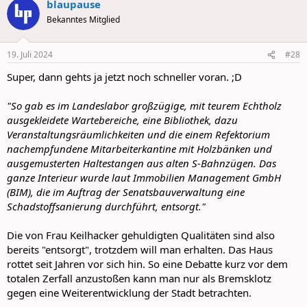
blaupause
c
t
Bekanntes Mitglied
i
o
n
19. Juli 2024
#28
s
:
Super, dann gehts ja jetzt noch schneller voran. ;D
"So gab es im Landeslabor großzügige, mit teurem Echtholz
ausgekleidete Wartebereiche, eine Bibliothek, dazu
Veranstaltungsräumlichkeiten und die einem Refektorium
nachempfundene Mitarbeiterkantine mit Holzbänken und
ausgemusterten Haltestangen aus alten S-Bahnzügen. Das
ganze Interieur wurde laut Immobilien Management GmbH
(BIM), die im Auftrag der Senatsbauverwaltung eine
Schadstoffsanierung durchführt, entsorgt."
Die von Frau Keilhacker gehuldigten Qualitäten sind also
bereits "entsorgt", trotzdem will man erhalten. Das Haus
rottet seit Jahren vor sich hin. So eine Debatte kurz vor dem
totalen Zerfall anzustoßen kann man nur als Bremsklotz
gegen eine Weiterentwicklung der Stadt betrachten.