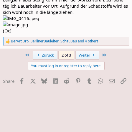
täglich Bauarbeiter vor Ort. Aufgrund der Schadstoffe wird es
sich wohl noch in die länge ziehen.
(Oc)
BerArcUrb
,
BerlinerBauleiter
,
SchauBau
and 4 others
R
e
a
First
Last
Zurück
2 of 3
Weiter
c
t
You must log in or register to reply here.
i
o
n
Facebook
X
Bluesky
LinkedIn
Reddit
Pinterest
Tumblr
WhatsApp
E-Mail
Li
Share:
s
: