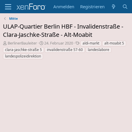
Anmelden
Registrieren
Mitte
ULAP-Quartier Berlin HBF - Invalidenstraße -
Clara-Jaschke-Straße - Alt-Moabit
E
E
S
BerlinerBauleiter
24. Februar 2020
aldi-markt
alt-moabit 5
r
r
c
clara-jaschke-straße 5
invalidenstraße 57-60
landeslabore
s
s
h
landespolizeidirektion
t
t
l
e
e
a
l
l
g
l
l
w
e
u
o
r
n
r
d
g
t
e
s
e
s
d
T
a
h
t
e
u
m
m
a