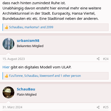
dass nach hinten zumindest Ruhe ist.
Unabhängig davon ensteht hier einmal mehr eine weitere
Architekturinsel in der Stadt. Europacity, Hansa Viertel,
Bundebauten etc etc. Eine Stadtinsel neben der anderen.
SchauBau
,
markoma1
and
2099
R
e
a
urbanism98
c
t
Bekanntes Mitglied
i
o
n
15. August 2023
#24
s
:
Hier
gibt ein digitales Modell vom ULAP.
F.zuTonne
,
SchauBau
,
löwensenf
and 1 other person
R
e
a
SchauBau
c
t
Platin Mitglied
i
o
n
31. März 2024
#25
s