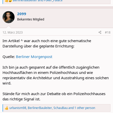
BerlinerBauleiter
and
Poker_Palace
R
e
a
2099
c
t
Bekanntes Mitglied
i
o
n
12. März 2023
#18
s
:
Im Artikel ^ war auch noch eine gute schematische
Darstellung über die geplante Errichtung:
Quelle:
Berliner Morgenpost
Ich bin ja auch gespannt auf die öffentlich zugänglichen
Hochhausflächen in einem Polizeihochhaus und wie
repräsentativ die Architektur und Ausstrahlung eines solchen
wird.
Stände für mich auch zur Debatte ob ein Polizeihochhauses
das richtige Signal ist.
urbanism98
,
BerlinerBauleiter
,
SchauBau
and 1 other person
R