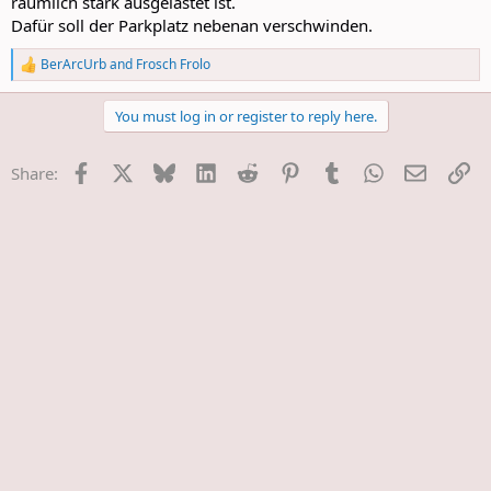
räumlich stark ausgelastet ist.
Dafür soll der Parkplatz nebenan verschwinden.
BerArcUrb
and
Frosch Frolo
R
e
a
You must log in or register to reply here.
c
t
i
Facebook
X
Bluesky
LinkedIn
Reddit
Pinterest
Tumblr
WhatsApp
E-Mail
Li
Share:
o
n
s
: