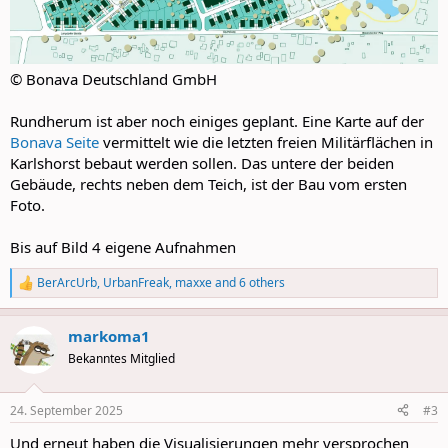
© Bonava Deutschland GmbH
Rundherum ist aber noch einiges geplant. Eine Karte auf der
Bonava Seite
vermittelt wie die letzten freien Militärflächen in
Karlshorst bebaut werden sollen. Das untere der beiden
Gebäude, rechts neben dem Teich, ist der Bau vom ersten
Foto.
Bis auf Bild 4 eigene Aufnahmen
BerArcUrb
,
UrbanFreak
,
maxxe
and 6 others
R
e
a
markoma1
c
t
Bekanntes Mitglied
i
o
n
24. September 2025
#3
s
:
Und erneut haben die Visualisierungen mehr versprochen