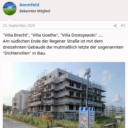
a
Ammfeld
c
t
Bekanntes Mitglied
i
o
n
23. September 2025
#2
s
:
"Villa Brecht", "Villa Goethe", "Villa Dostojewski" ....
Am südlichen Ende der Regener Straße ist mit dem
dreizehnten Gebäude die mutmaßlich letzte der sogenannten
"Dichtervillen" in Bau.