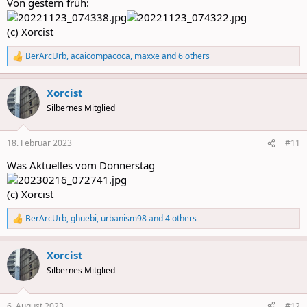
Von gestern früh:
(c) Xorcist
BerArcUrb
,
acaicompacoca
,
maxxe
and 6 others
R
e
a
Xorcist
c
t
Silbernes Mitglied
i
o
n
18. Februar 2023
#11
s
:
Was Aktuelles vom Donnerstag
(c) Xorcist
BerArcUrb
,
ghuebi
,
urbanism98
and 4 others
R
e
a
Xorcist
c
t
Silbernes Mitglied
i
o
n
6. August 2023
#12