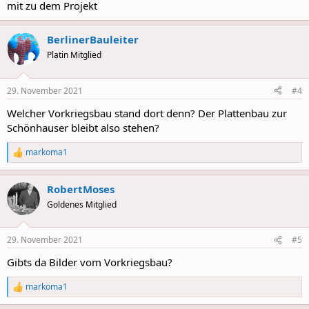
mit zu dem Projekt
BerlinerBauleiter
Platin Mitglied
29. November 2021
#4
Welcher Vorkriegsbau stand dort denn? Der Plattenbau zur
Schönhauser bleibt also stehen?
markoma1
R
e
a
RobertMoses
c
t
Goldenes Mitglied
i
o
n
29. November 2021
#5
s
:
Gibts da Bilder vom Vorkriegsbau?
markoma1
R
e