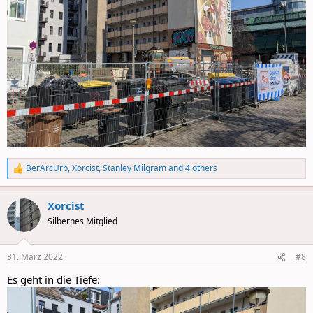
BerArcUrb
,
Xorcist
,
Stanley Milgram
and 4 others
R
e
a
Xorcist
c
t
Silbernes Mitglied
i
o
n
31. März 2022
#8
s
:
Es geht in die Tiefe: