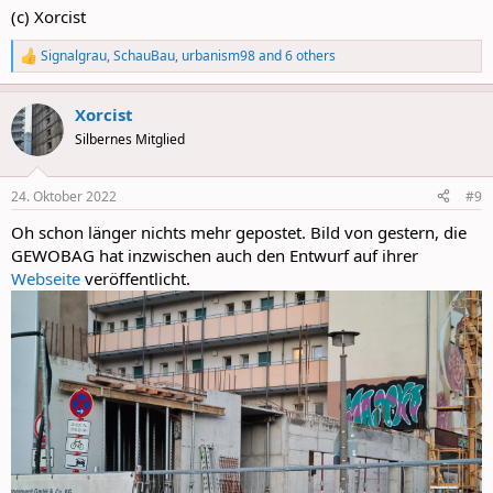
(c) Xorcist
Signalgrau
,
SchauBau
,
urbanism98
and 6 others
R
e
a
Xorcist
c
t
Silbernes Mitglied
i
o
n
24. Oktober 2022
#9
s
:
Oh schon länger nichts mehr gepostet. Bild von gestern, die
GEWOBAG hat inzwischen auch den Entwurf auf ihrer
Webseite
veröffentlicht.