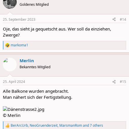
t
Goldenes Mitglied
i
o
n
25. September 2023
#14
s
:
Oje, das sieht ja gequetscht aus. Wer soll da einziehen,
Zwerge?
markoma1
R
e
a
Merlin
c
t
Bekanntes Mitglied
i
o
n
25. April 2024
#15
s
:
Alle Balkone wurden angebracht.
Man nähert sich der Fertigstellung.
© Merlin
BerArcUrb
,
NeoGruenderzeit
,
MarsmanRom
and 7 others
R