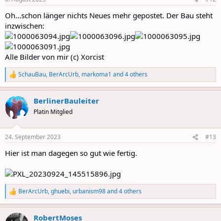
s
:
Oh...schon länger nichts Neues mehr gepostet. Der Bau steht
inzwischen:
Alle Bilder von mir (c) Xorcist
SchauBau
,
BerArcUrb
,
markoma1
and 4 others
R
e
a
BerlinerBauleiter
c
t
Platin Mitglied
i
o
n
24. September 2023
#13
s
:
Hier ist man dagegen so gut wie fertig.
BerArcUrb
,
ghuebi
,
urbanism98
and 4 others
R
e
a
RobertMoses
c