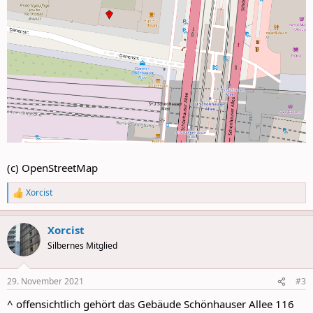
(c) OpenStreetMap
Xorcist
R
e
a
Xorcist
c
t
Silbernes Mitglied
i
o
n
29. November 2021
#3
s
:
^ offensichtlich gehört das Gebäude Schönhauser Allee 116