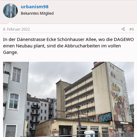
a
urbanism98
c
t
Bekanntes Mitglied
i
o
n
8. Februar 2022
#6
s
:
In der Dänenstrasse Ecke Schönhauser Allee, wo die DAGEWO
einen Neubau plant, sind die Abbrucharbeiten im vollen
Gange.