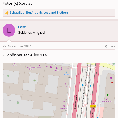
Fotos (c) Xorcist
SchauBau
,
BerArcUrb
,
Lost
and 3 others
R
e
a
Lost
c
L
t
Goldenes Mitglied
i
o
n
29. November 2021
#2
s
:
? Schönhauser Allee 116