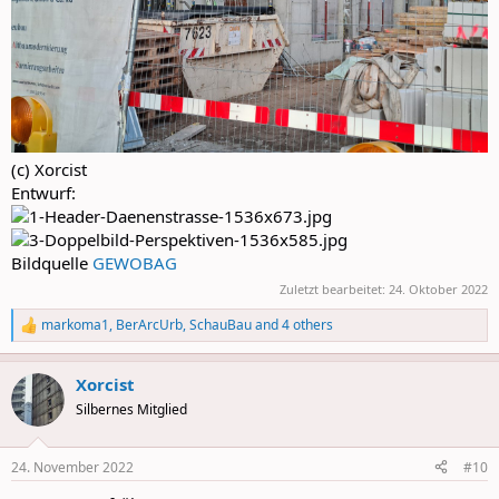
(c) Xorcist
Entwurf:
Bildquelle
GEWOBAG
Zuletzt bearbeitet:
24. Oktober 2022
markoma1
,
BerArcUrb
,
SchauBau
and 4 others
R
e
a
Xorcist
c
t
Silbernes Mitglied
i
o
n
24. November 2022
#10
s
: