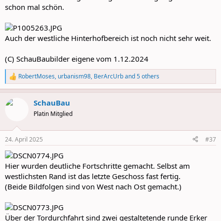
schon mal schön.
Auch der westliche Hinterhofbereich ist noch nicht sehr weit.
(C) SchauBaubilder eigene vom 1.12.2024
RobertMoses
,
urbanism98
,
BerArcUrb
and 5 others
R
e
a
SchauBau
c
t
Platin Mitglied
i
o
n
24. April 2025
#37
s
:
Hier wurden deutliche Fortschritte gemacht. Selbst am
westlichsten Rand ist das letzte Geschoss fast fertig.
(Beide Bildfolgen sind von West nach Ost gemacht.)
Über der Tordurchfahrt sind zwei gestaltetende runde Erker