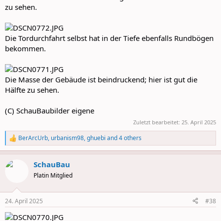
zu sehen.
Die Tordurchfahrt selbst hat in der Tiefe ebenfalls Rundbögen
bekommen.
Die Masse der Gebäude ist beindruckend; hier ist gut die
Hälfte zu sehen.
(C) SchauBaubilder eigene
Zuletzt bearbeitet:
25. April 2025
BerArcUrb
,
urbanism98
,
ghuebi
and 4 others
R
e
a
SchauBau
c
t
Platin Mitglied
i
o
n
24. April 2025
#38
s
: