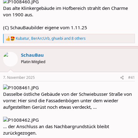
Das alte Klinkergebäude im Hofbereich strahlt den Charme
von 1900 aus.
(C) SchauBaubilder eigene vom 1.11.25
Kubatur
,
BerArcUrb
,
ghuebi
and 8 others
R
e
a
SchauBau
c
t
Platin Mitglied
i
o
n
7. November 2025
#41
s
:
Dasselbe östliche Gebäude von der Schwiebusser Straße von
vorne: Hier sind die Fassadenbögen unter dem wieder
aufgestellten Gerüst noch etwas verdeckt, ...
... der Anschluss an das Nachbargrundstück bleibt
zurückgezogen.