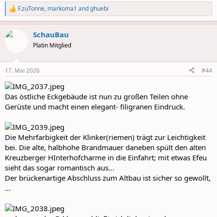
F.zuTonne
,
markoma1
and
ghuebi
R
e
a
SchauBau
c
t
Platin Mitglied
i
o
n
17. Mai 2026
#44
s
:
Das östliche Eckgebäude ist nun zu großen Teilen ohne
Gerüste und macht einen elegant- filigranen Eindruck.
Die Mehrfarbigkeit der Klinker(riemen) trägt zur Leichtigkeit
bei. Die alte, halbhohe Brandmauer daneben spült den alten
Kreuzberger HInterhofcharme in die Einfahrt; mit etwas Efeu
sieht das sogar romantisch aus...
Der brückenartige Abschluss zum Altbau ist sicher so gewollt,
...