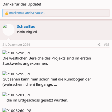
:
Danke für das Update!
markoma1
and
SchauBau
R
e
a
SchauBau
c
t
Platin Mitglied
i
o
n
21. Dezember 2024
#35
s
:
Die westlichen Bereiche des Projekts sind im ersten
Stockwerks angekommen.
Gut sehen kann man schon mal die Rundbögen der
(wahrscheinlichen) Eingänge, ...
... die im Erdgeschoss gesetzt wurden.