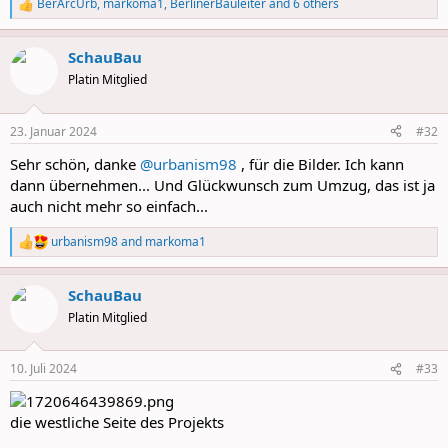
BerArcUrb
,
markoma1
,
BerlinerBauleiter
and 6 others
R
e
a
SchauBau
c
t
Platin Mitglied
i
o
n
23. Januar 2024
#32
s
:
Sehr schön, danke
@urbanism98
, für die Bilder. Ich kann
dann übernehmen... Und Glückwunsch zum Umzug, das ist ja
auch nicht mehr so einfach...
urbanism98
and
markoma1
R
e
a
SchauBau
c
t
Platin Mitglied
i
o
n
10. Juli 2024
#33
s
:
die westliche Seite des Projekts