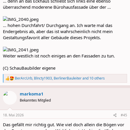
... denn an das Eckhaus schließt sich links eine ebenso
überraschend moderene Bürohausfassade über der ...
... hohen Durchfahrt/ Durchgang an. Ich warte mal das
Endergebnis ab, aber das ist wahrscheinlich nicht mein
Gestaltungsfavorit aller Gebäude dieses Projekts.
Weiter westlich ist noch einiges an den Fassaden zu tun.
(C) SchauBaubilder eigene
BerArcUrb
,
Blncty1903
,
BerlinerBauleiter
and 10 others
R
e
a
markoma1
c
t
Bekanntes Mitglied
i
o
n
18. Mai 2026
#45
s
:
Das gefällt mir richtig gut. Wie viel doch allein die Bögen vor