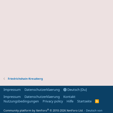
Friedrichshain-Kreuzberg
Impressum
Datenschutzerklaerung
Deutsch [Du]
Impressum
Datenschutzerklaerung
Kontakt
Nutzungsbedingungen
Privacy policy
Hilfe
Startseite
R
S
S
®
Community platform by XenForo
© 2010-2026 XenForo Ltd.
-
Deutsch von
-