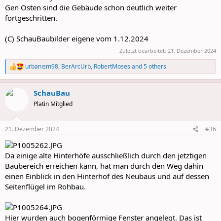
Gen Osten sind die Gebäude schon deutlich weiter
fortgeschritten.
(C) SchauBaubilder eigene vom 1.12.2024
Zuletzt bearbeitet:
21. Dezember 2024
urbanism98
,
BerArcUrb
,
RobertMoses
and 5 others
R
e
a
SchauBau
c
t
Platin Mitglied
i
o
n
21. Dezember 2024
#36
s
:
Da einige alte Hinterhöfe ausschließlich durch den jetztigen
Baubereich erreichen kann, hat man durch den Weg dahin
einen Einblick in den Hinterhof des Neubaus und auf dessen
Seitenflügel im Rohbau.
Hier wurden auch bogenförmige Fenster angelegt. Das ist