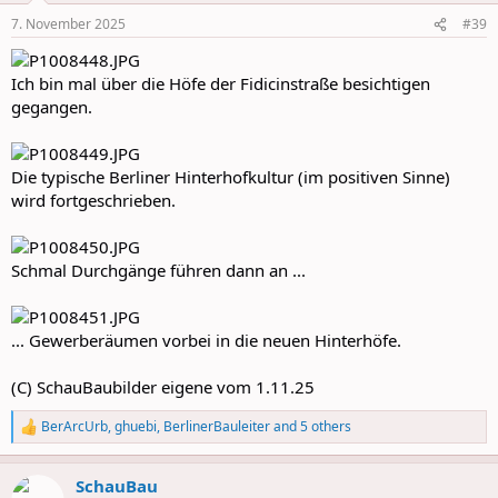
n
7. November 2025
#39
s
:
Ich bin mal über die Höfe der Fidicinstraße besichtigen
gegangen.
Die typische Berliner Hinterhofkultur (im positiven Sinne)
wird fortgeschrieben.
Schmal Durchgänge führen dann an ...
... Gewerberäumen vorbei in die neuen Hinterhöfe.
(C) SchauBaubilder eigene vom 1.11.25
BerArcUrb
,
ghuebi
,
BerlinerBauleiter
and 5 others
R
e
a
SchauBau
c