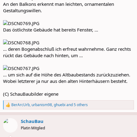
An den Balkons erkennt man leichten, ornamentalen
Gestaltungswillen.
Das östlichste Gebäude hat bereits Fenster, ...
... deren Bogenabschluß ich erfreut wahrnehme. Ganz rechts
rückt das Gebäude nach hinten, um ...
... um sich auf die Höhe des Altbaubestands zurückzuziehen.
Wobei letzterer ja nur aus den alten Hinterhäusern besteht.
(C) SchauBaubilder eigene
BerArcUrb
,
urbanism98
,
ghuebi
and 5 others
R
e
a
SchauBau
c
t
Platin Mitglied
i
o