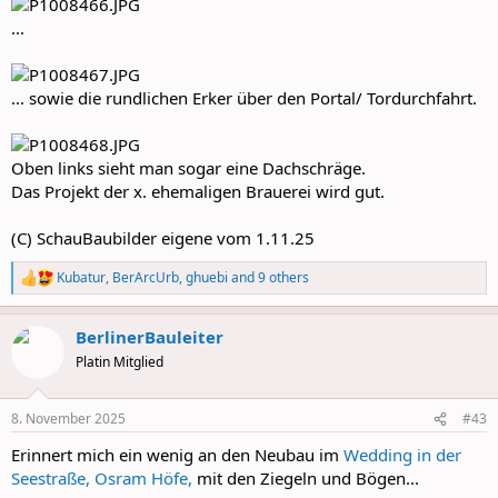
...
... sowie die rundlichen Erker über den Portal/ Tordurchfahrt.
Oben links sieht man sogar eine Dachschräge.
Das Projekt der x. ehemaligen Brauerei wird gut.
(C) SchauBaubilder eigene vom 1.11.25
Kubatur
,
BerArcUrb
,
ghuebi
and 9 others
R
e
a
BerlinerBauleiter
c
t
Platin Mitglied
i
o
n
8. November 2025
#43
s
:
Erinnert mich ein wenig an den Neubau im
Wedding in der
Seestraße, Osram Höfe,
mit den Ziegeln und Bögen...