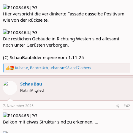
Hier verspricht die verklinkerte Fassade dasselbe Positivum
wie von der Rückseite.
Die restlichen Gebäude in Richtung Westen sind allesamt
noch unter Gerüsten verborgen.
(C) SchauBaubilder eigene vom 1.11.25
Kubatur
,
BerArcUrb
,
urbanism98
and 7 others
R
e
a
SchauBau
c
t
Platin Mitglied
i
o
n
7. November 2025
#42
s
:
Balkon mit etwas Struktur sind zu erkennen, ...