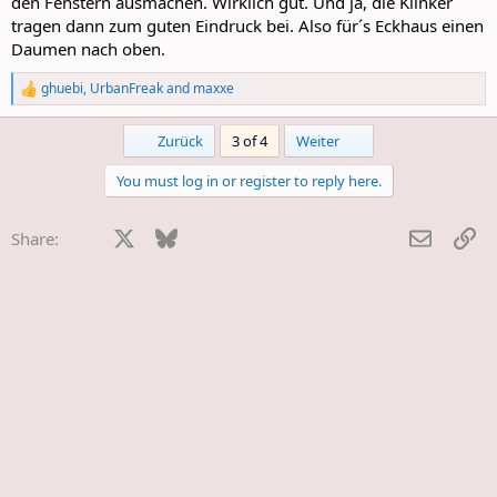
den Fenstern ausmachen. Wirklich gut. Und ja, die Klinker
tragen dann zum guten Eindruck bei. Also für´s Eckhaus einen
Daumen nach oben.
ghuebi
,
UrbanFreak
and
maxxe
R
e
a
First
Last
Zurück
3 of 4
Weiter
c
t
You must log in or register to reply here.
i
o
n
Facebook
X
Bluesky
LinkedIn
Reddit
Pinterest
Tumblr
WhatsApp
E-Mail
Li
Share:
s
: