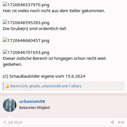
Hier ist vieles noch nicht aus dem Keller gekommen.
Die Grube(n) sind ordentlich tief.
Dieser östliche Bereich ist hingegen schon recht weit
gediehen.
(C) SchauBaubilder eigene vom 15.6.2024
BerArcUrb
,
ghuebi
,
urbanism98
and 7 others
R
e
a
urbanism98
c
t
Bekanntes Mitglied
i
o
n
11. Juli 2024
#34
s