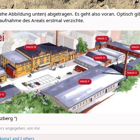
iehe Abbildung unten) abgetragen. Es geht also voran. Optisch gi
ufnahme des Areals erstmal verzichte.
zberg “)
ers angegeben, von mir.
koma1
and 2 others