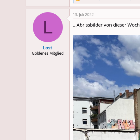
R
e
a
13. Juli 2022
c
L
t
...Abrissbilder von dieser Woch
i
o
n
s
:
Lost
Goldenes Mitglied