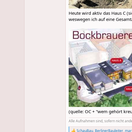
Heute wird aktiv das Haus C (s
weswegen ich auf eine Gesamta
(quelle: OC + “wem gehört kreu
Alle Aufnahmen sind, sofern nicht and
SchauBau
,
BerlinerBauleiter
,
mar