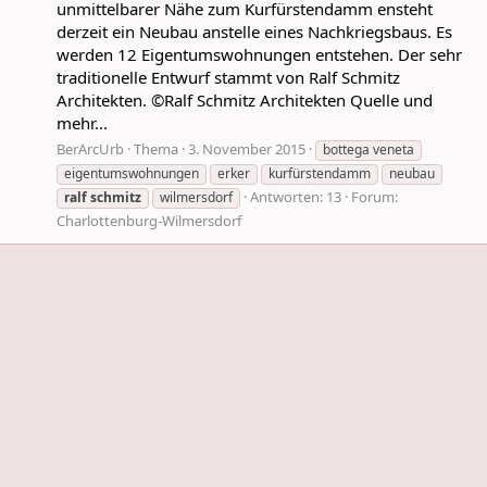
unmittelbarer Nähe zum Kurfürstendamm ensteht
derzeit ein Neubau anstelle eines Nachkriegsbaus. Es
werden 12 Eigentumswohnungen entstehen. Der sehr
traditionelle Entwurf stammt von Ralf Schmitz
Architekten. ©Ralf Schmitz Architekten Quelle und
mehr...
BerArcUrb
Thema
3. November 2015
bottega veneta
eigentumswohnungen
erker
kurfürstendamm
neubau
Antworten: 13
Forum:
ralf
schmitz
wilmersdorf
Charlottenburg-Wilmersdorf