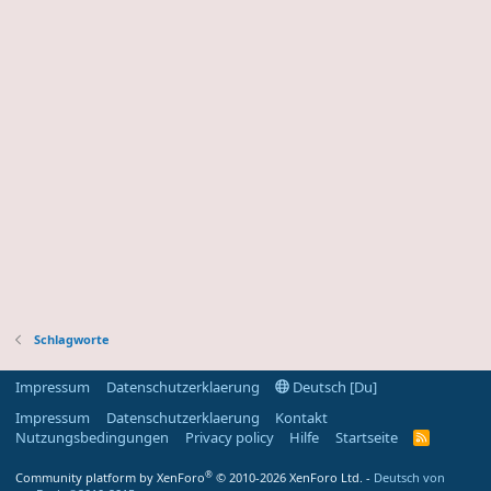
Schlagworte
Impressum
Datenschutzerklaerung
Deutsch [Du]
Impressum
Datenschutzerklaerung
Kontakt
Nutzungsbedingungen
Privacy policy
Hilfe
Startseite
R
S
S
®
Community platform by XenForo
© 2010-2026 XenForo Ltd.
-
Deutsch von
-