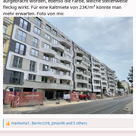
aufgebracht worden, ebenso die Farbe, welche stellenweise
fleckig wirkt. Für eine Kaltmiete von 23€/m² könnte man
mehr erwarten. Foto von mir.
markoma1
,
BerArcUrb
,
Jonas96
and 5 others
R
e
a