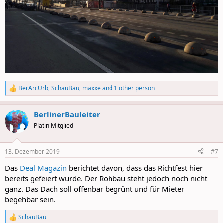
BerArcUrb
,
SchauBau
,
maxxe
and 1 other person
R
e
a
BerlinerBauleiter
c
t
Platin Mitglied
i
o
n
13. Dezember 2019
#7
s
:
Das
Deal Magazin
berichtet davon, dass das Richtfest hier
bereits gefeiert wurde. Der Rohbau steht jedoch noch nicht
ganz. Das Dach soll offenbar begrünt und für Mieter
begehbar sein.
SchauBau
R