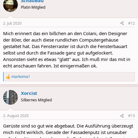
SchauBau
c
t
Platin Mitglied
i
o
n
2. Juli 2020
#12
s
:
Mich erinnert das ein bißchen an den Colani, den Designer
der 80er, der auch diese rundlichen Computergehäuse
gestaltet hat. Das Fensterraster ist durch die Fensterbauart
selbst und durch die Fassade ganz gut aufgelockert.
Ansonsten sieht es etwas "glatt" aus. Ich muß mir das mit in
echt anschauen fahren. Ist einigermaßen ok.
markoma1
R
e
a
Xorcist
c
t
Silbernes Mitglied
i
o
n
2. August 2020
#13
s
:
Gerüste sind so gut wie abgebaut. Die Ausführung überzeugt
mich nicht wirklich. Gerade der Fassadenputz ist unsauber