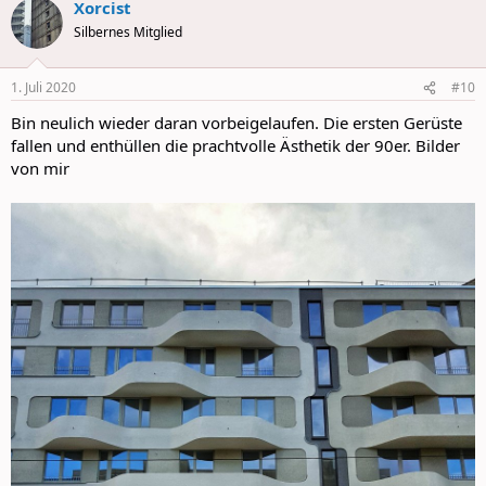
Xorcist
c
t
Silbernes Mitglied
i
o
n
1. Juli 2020
#10
s
:
Bin neulich wieder daran vorbeigelaufen. Die ersten Gerüste
fallen und enthüllen die prachtvolle Ästhetik der 90er. Bilder
von mir