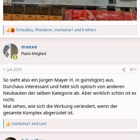
SchauBau
,
lfniederer
,
markoma1
and 9 others
R
e
a
maxxe
c
t
Platin Mitglied
i
o
n
1. Juli 2020
#11
s
:
So sieht also ein Jürgen Mayer H. in günstig(er) aus.
Durchaus interessant und hebt sich optisch von anderen
Neubauten der selben Kategorie ab. Aber wirklich schön ist es
nicht.
Mal sehen, wie sich die Wirkung verändert, wenn der
gesamte Komplex abgerüstet ist.
markoma1
and
Lost
R
e
a