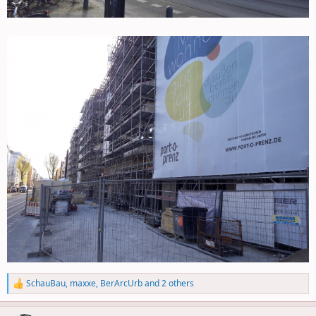
SchauBau
,
maxxe
,
BerArcUrb
and 2 others
R
e
a