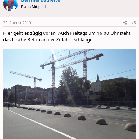
c
t
Platin Mitglied
i
o
n
23. August 2019
#5
s
:
Hier geht es zügig voran. Auch Freitags um 16:00 Uhr steht
das frische Beton an der Zufahrt Schlange.