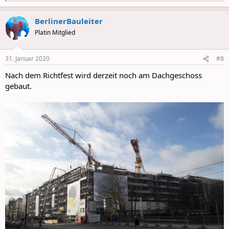
e
a
BerlinerBauleiter
c
t
Platin Mitglied
i
o
n
31. Januar 2020
#8
s
:
Nach dem Richtfest wird derzeit noch am Dachgeschoss
gebaut.