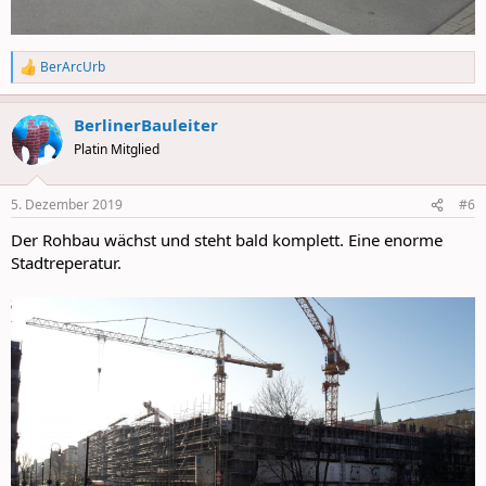
BerArcUrb
R
e
a
BerlinerBauleiter
c
t
Platin Mitglied
i
o
n
5. Dezember 2019
#6
s
:
Der Rohbau wächst und steht bald komplett. Eine enorme
Stadtreperatur.