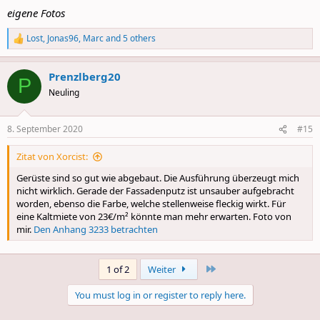
eigene Fotos
Lost
,
Jonas96
,
Marc
and 5 others
R
e
a
Prenzlberg20
c
P
t
Neuling
i
o
n
8. September 2020
#15
s
:
Zitat von Xorcist:
Gerüste sind so gut wie abgebaut. Die Ausführung überzeugt mich
nicht wirklich. Gerade der Fassadenputz ist unsauber aufgebracht
worden, ebenso die Farbe, welche stellenweise fleckig wirkt. Für
eine Kaltmiete von 23€/m² könnte man mehr erwarten. Foto von
mir.
Den Anhang 3233 betrachten
Last
1 of 2
Weiter
You must log in or register to reply here.