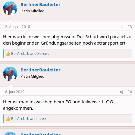
BerlinerBauleiter
c
t
Platin Mitglied
i
o
n
12. August 2018
#3
s
:
Hier wurde inzwischen abgerissen. Der Schutt wird parallel zu
den beginnenden Gründungsarbeiten noch abtransportiert.
BerArcUrb
and
Xorcist
R
e
a
BerlinerBauleiter
c
t
Platin Mitglied
i
o
n
18. Juni 2019
#4
s
:
Hier ist man inzwischen beim EG und teilweise 1. OG
angekommen.
BerArcUrb
and
maxxe
R
e
a
BerlinerBauleiter