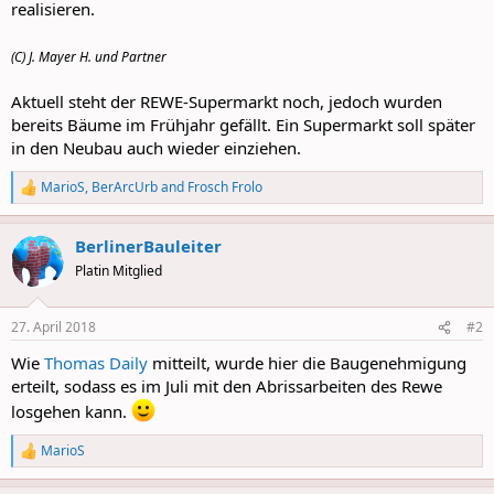
realisieren.
(C) J. Mayer H. und Partner
Aktuell steht der REWE-Supermarkt noch, jedoch wurden
bereits Bäume im Frühjahr gefällt. Ein Supermarkt soll später
in den Neubau auch wieder einziehen.
MarioS
,
BerArcUrb
and
Frosch Frolo
R
e
a
BerlinerBauleiter
c
t
Platin Mitglied
i
o
n
27. April 2018
#2
s
:
Wie
Thomas Daily
mitteilt, wurde hier die Baugenehmigung
erteilt, sodass es im Juli mit den Abrissarbeiten des Rewe
losgehen kann.
MarioS
R
e
a