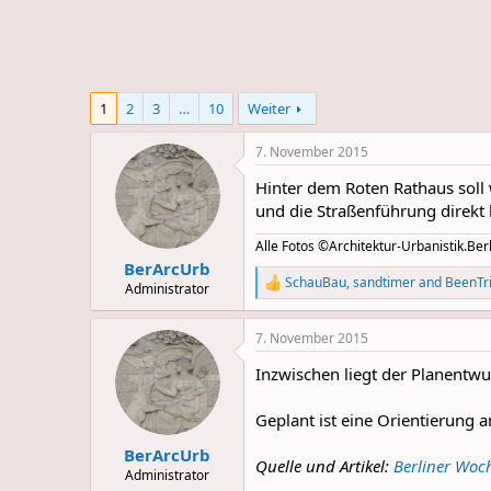
e
u
m
m
a
s
1
2
3
…
10
Weiter
7. November 2015
Hinter dem Roten Rathaus soll 
und die Straßenführung direkt 
Alle Fotos ©Architektur-Urbanistik.Berl
BerArcUrb
SchauBau
,
sandtimer
and
BeenTri
Administrator
R
e
a
7. November 2015
c
t
Inzwischen liegt der Planentw
i
o
n
Geplant ist eine Orientierung 
s
:
BerArcUrb
Quelle und Artikel:
Berliner Woc
Administrator