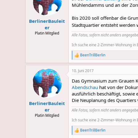
Mühlendamms und an der Zorn
Bis 2020 soll offenbar die Gru
BerlinerBauleit
Stadtquartier entsteht werden 
er
Platin Mitglied
Alle Fotos, sofern nicht anders angegebe
Ich suche eine 2-Zimmer-Wohnung in Be
BeenTrillBerlin
R
e
a
10. Juni 2017
c
t
Das Gymnasium zum Grauen Klos
i
o
Abendschau
hat von der Dokum
n
ausführlich beschäftigt, sowie
s
Die Neuplanung des Quartiers 
:
BerlinerBauleit
er
Alle Fotos, sofern nicht anders angegebe
Platin Mitglied
Ich suche eine 2-Zimmer-Wohnung in Be
BeenTrillBerlin
R
e