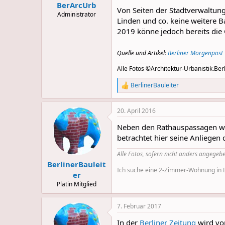
BerArcUrb
Von Seiten der Stadtverwaltun
Administrator
Linden und co. keine weitere 
2019 könne jedoch bereits di
Quelle und Artikel:
Berliner Morgenpost
Alle Fotos ©Architektur-Urbanistik.Berl
BerlinerBauleiter
R
e
a
20. April 2016
c
t
Neben den Rathauspassagen wur
i
o
betrachtet hier seine Anliege
n
s
Alle Fotos, sofern nicht anders angegebe
:
BerlinerBauleit
Ich suche eine 2-Zimmer-Wohnung in Be
er
Platin Mitglied
7. Februar 2017
In der
Berliner Zeitung
wird vo