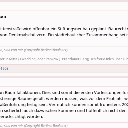
bau
Littenstraße wird offenbar ein Stiftungsneubau geplant. Baurech
nd von Denkmalschützern. Ein städtebaulicher Zusammenhang sei n
n, sind von mir (Copyright BerlinerBauleiter)
rlin Mitte (+Wedding) oder Pankow (+Prenzlauer Berg). Ich freue mich über Hinw
y1903
on Baumfällaktionen. Dies sind somit die ersten Vorleistungen fü
st einige Bäume gefällt werden müssen, was vor dem Frühjahr wi
traßenführung fertig sein. Vermutlich können somit frühestens 2
 sicherlich auch dazwischen kommen und hoffentlich nicht den Z
erücksichtigt worden.
n, sind von mir (Copyright BerlinerBauleiter)