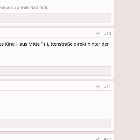
eise als private Nachricht.
#10
 Kind-Haus Mitte " ( Littenstraße direkt hinter der
#11
#12