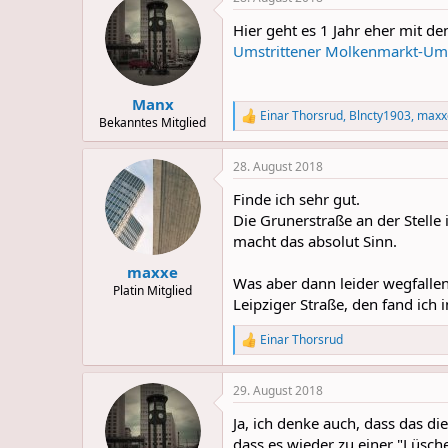
c
t
Hier geht es 1 Jahr eher mit d
i
o
Umstrittener Molkenmarkt-Um
n
s
:
Manx
Einar Thorsrud
,
Blncty1903
,
maxx
R
Bekanntes Mitglied
e
a
28. August 2018
c
t
Finde ich sehr gut.
i
o
Die Grunerstraße an der Stelle i
n
macht das absolut Sinn.
s
:
maxxe
Was aber dann leider wegfallen
Platin Mitglied
Leipziger Straße, den fand ich
Einar Thorsrud
R
e
a
29. August 2018
c
t
Ja, ich denke auch, dass das di
i
o
dass es wieder zu einer "Lüsch