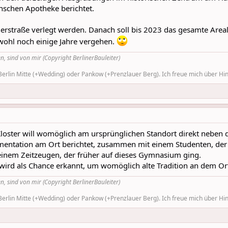
schen Apotheke berichtet.
nerstraße verlegt werden. Danach soll bis 2023 das gesamte Area
wohl noch einige Jahre vergehen.
n, sind von mir (Copyright BerlinerBauleiter)
rlin Mitte (+Wedding) oder Pankow (+Prenzlauer Berg). Ich freue mich über Hinw
ter will womöglich am ursprünglichen Standort direkt neben der
entation am Ort berichtet, zusammen mit einem Studenten, der 
 einem Zeitzeugen, der früher auf dieses Gymnasium ging.
wird als Chance erkannt, um womöglich alte Tradition an dem Ort
n, sind von mir (Copyright BerlinerBauleiter)
rlin Mitte (+Wedding) oder Pankow (+Prenzlauer Berg). Ich freue mich über Hinw