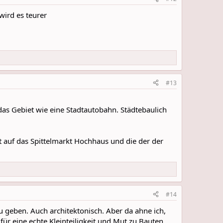
wird es teurer
#13
lt das Gebiet wie eine Stadtautobahn. Städtebaulich
t auf das Spittelmarkt Hochhaus und die der der
#14
zu geben. Auch architektonisch. Aber da ahne ich,
ür eine echte Kleinteiligkeit und Mut zu Bauten