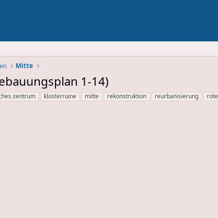
ben
Mitte
Bebauungsplan 1-14)
sches zentrum
klosterruine
mitte
rekonstruktion
reurbanisierung
rot