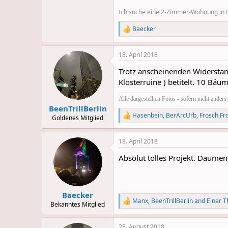
Ich suche eine 2-Zimmer-Wohnung in Be
Baecker
R
e
a
18. April 2018
c
t
Trotz anscheinenden Widerstande
i
o
Klosterruine ) betitelt. 10 Bä
n
s
Alle dargestellten Fotos - sofern nicht ande
:
BeenTrillBerlin
Hasenbein
,
BerArcUrb
,
Frosch Fr
Goldenes Mitglied
R
e
a
18. April 2018
c
t
Absolut tolles Projekt. Daume
i
o
n
s
:
Baecker
Manx
,
BeenTrillBerlin
and
Einar T
R
Bekanntes Mitglied
e
a
28. August 2018