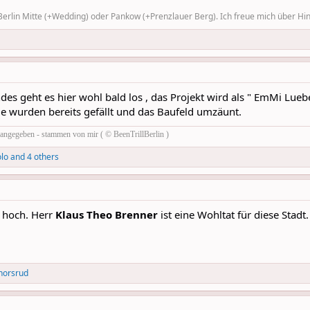
rlin Mitte (+Wedding) oder Pankow (+Prenzlauer Berg). Ich freue mich über Hinw
s geht es hier wohl bald los , das Projekt wird als " EmMi Luebes
ume wurden bereits gefällt und das Baufeld umzäunt.
rs angegeben - stammen von mir ( © BeenTrillBerlin )
olo
and 4 others
n hoch. Herr
Klaus Theo Brenner
ist eine Wohltat für diese Stadt.
horsrud