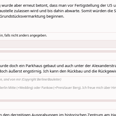
g wurde aber erneut betont, dass man vor Fertigstellung der U5
Baustelle zulassen wird und bis dahin abwarte. Somit würden 
e Grundstücksvermarktung beginnen.
in, falls nicht anders angegeben.
de doch ein Parkhaus gebaut und auch unter der Alexanderstra
n doch äußerst engstirnig. Ich kann den Rückbau und die Rückgew
n, sind von mir (Copyright BerlinerBauleiter)
rlin Mitte (+Wedding) oder Pankow (+Prenzlauer Berg). Ich freue mich über Hinw
n den derzeitigen Ausgrabungen im historischen Zentrum am Haus