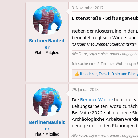
a
3. November 2017
c
t
Littenstraße - Stiftungsneu
i
o
n
Neben der Klosterruine in der 
s
berichtet, regt sich Widersta
:
BerlinerBauleit
(C) Klaus Theo Brenner Stadtarchitekten
er
Platin Mitglied
Alle Fotos, sofern nicht anders angegebe
Ich suche eine 2-Zimmer-Wohnung in Be
lfniederer
,
Frosch Frolo
and
Blnct
R
e
a
29. Januar 2018
c
t
Die
Berliner Woche
berichtet v
i
o
Leitungsarbeiten, wozu zunäch
n
Bis Mitte 2022 soll die neue S
s
Archäologische Arbeiten werden
:
BerlinerBauleit
genüge mit in den Planungen b
er
Platin Mitglied
Alle Fotos, sofern nicht anders angegebe