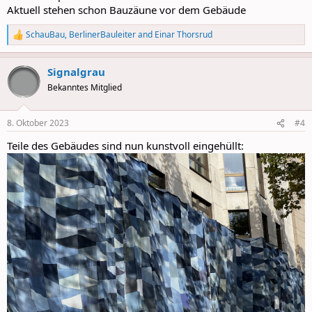
Aktuell stehen schon Bauzäune vor dem Gebäude
SchauBau
,
BerlinerBauleiter
and
Einar Thorsrud
R
e
a
Signalgrau
c
t
Bekanntes Mitglied
i
o
n
8. Oktober 2023
#4
s
:
Teile des Gebäudes sind nun kunstvoll eingehüllt: