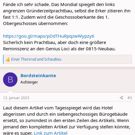
:
Fände ich sehr schade. Das Mondial spiegelt den links
angrenzen Gründerzeitprachtbau, selbst die Erker zitieren ihn
fast 1:1. Zudem wird die Geschossoberkante des 1.
Obergeschosses übernommen:
https://goo.gl/maps/pDdTHuRpqzwWypzy6
Sicherlich kein Prachtbau, aber doch eine größere
Reminiszenz an den Genius Loci als der 0815-Neubau.
Einar Thorsrud
and
SchauBau
R
e
a
Bordsteinkante
c
B
t
Aufsteiger
i
o
n
12. Januar 2023
#3
s
:
Laut diesem Artikel vom Tagesspiegel wird das Hotel
abgerissen und durch ein siebengeschossiges Bürogebäude
ersetzt, so zumindest in den ersten Zeilen des Artikels. Wenn
jemand den kompletten Artikel zur Verfügung stellen könnte,
wäre es super.
Link zum Artikel