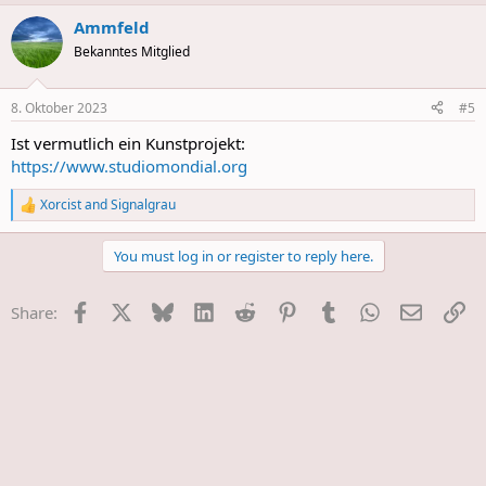
a
Ammfeld
c
t
Bekanntes Mitglied
i
o
n
8. Oktober 2023
#5
s
:
Ist vermutlich ein Kunstprojekt:
https://www.studiomondial.org
Xorcist
and
Signalgrau
R
e
a
You must log in or register to reply here.
c
t
i
Facebook
X
Bluesky
LinkedIn
Reddit
Pinterest
Tumblr
WhatsApp
E-Mail
Li
Share:
o
n
s
: