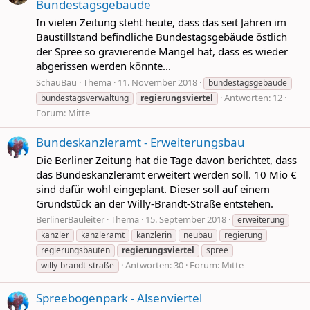
Bundestagsgebäude
In vielen Zeitung steht heute, dass das seit Jahren im
Baustillstand befindliche Bundestagsgebäude östlich
der Spree so gravierende Mängel hat, dass es wieder
abgerissen werden könnte...
SchauBau
Thema
11. November 2018
bundestagsgebäude
Antworten: 12
bundestagsverwaltung
regierungsviertel
Forum:
Mitte
Bundeskanzleramt - Erweiterungsbau
Die Berliner Zeitung hat die Tage davon berichtet, dass
das Bundeskanzleramt erweitert werden soll. 10 Mio €
sind dafür wohl eingeplant. Dieser soll auf einem
Grundstück an der Willy-Brandt-Straße entstehen.
BerlinerBauleiter
Thema
15. September 2018
erweiterung
kanzler
kanzleramt
kanzlerin
neubau
regierung
regierungsbauten
regierungsviertel
spree
Antworten: 30
Forum:
Mitte
willy-brandt-straße
Spreebogenpark - Alsenviertel