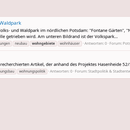
 Waldpark
olks- und Waldpark im nördlichen Potsdam: "Fontane Gärten", "N
lle getrieben wird. Am unteren Bildrand ist der Volkspark...
Antworten: 0
Forum:
Pot
ungen
neubau
wohngebiete
wohnhäuser
f recherchierten Artikel, der anhand des Projektes Hasenheide 52/
Antworten: 0
Forum:
Stadtpolitik & Stadtent
ungsbau
wohnungspolitik