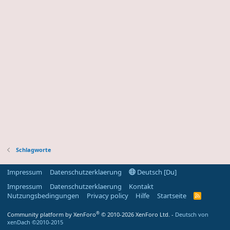
Schlagworte
Impressum
Datenschutzerklaerung
Deutsch [Du]
Impressum
Datenschutzerklaerung
Kontakt
Nutzungsbedingungen
Privacy policy
Hilfe
Startseite
R
S
S
®
Community platform by XenForo
© 2010-2026 XenForo Ltd.
-
Deutsch von
-
xenDach
©2010-2015
F