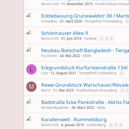
BerArcUrb
11. November 2015
Friedrichshain-Kreu
Eckbebauung Grunewaldstr 38 / Marti
SchauBau
21. April 2020
Tempelhof-Schöneberg
3
Schönhauser Allee 9
BerArcUrb
21. Juni 2016
Pankow
2
3
4
Neubau Botschaft Bangladesh - Tiergar
F.zuTonne
24. Mai 2022
Mitte
Eckgrundstück Kurfürstenstraße 134/ 
L
Lost
12. August 2021
Tempelhof-Schöneberg
2
Rewe-Grundstück Warschauer/Revaler 
M
Ma10
11. Mai 2023
Friedrichshain-Kreuzberg
2
3
Badstraße Ecke Pankstraße - Abriss 
BerlinerBauleiter
26. März 2022
Mitte
Korallenwelt - Rummelsburg
BerArcUrb
4. Januar 2016
Lichtenberg
2
3
4