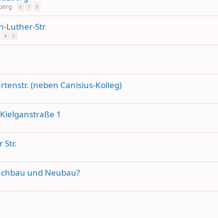
i
zberg
6
7
8
c
n-Luther-Str
h
4
5
t
i
g
tenstr. (neben Canisius-Kolleg)
Kielganstraße 1
Str.
Flachbau und Neubau?