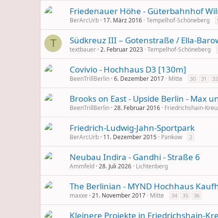
Friedenauer Höhe - Güterbahnhof Wi
BerArcUrb
17. März 2016
Tempelhof-Schöneberg
Südkreuz III – Gotenstraße / Ella-Bar
T
textbauer
2. Februar 2023
Tempelhof-Schöneberg
Covivio - Hochhaus D3 [130m]
BeenTrillBerlin
6. Dezember 2017
Mitte
30
31
32
Brooks on East - Upside Berlin - Max u
BeenTrillBerlin
28. Februar 2016
Friedrichshain-Kre
Friedrich-Ludwig-Jahn-Sportpark
BerArcUrb
11. Dezember 2015
Pankow
2
Neubau Indira - Gandhi - Straße 6
Ammfeld
28. Juli 2026
Lichtenberg
The Berlinian - MYND Hochhaus Kauf
maxxe
21. November 2017
Mitte
34
35
36
Kleinere Projekte in Friedrichshain-K