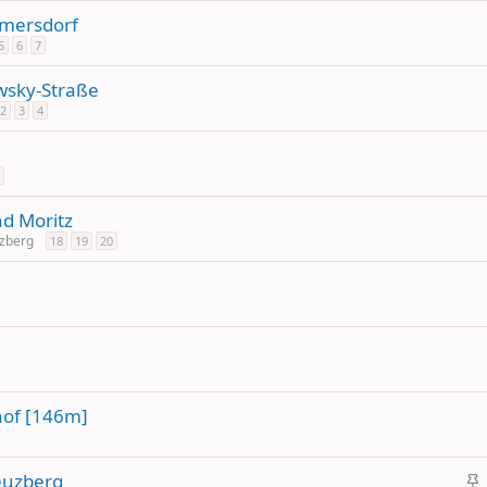
lmersdorf
5
6
7
owsky-Straße
2
3
4
nd Moritz
uzberg
18
19
20
hof [146m]
reuzberg