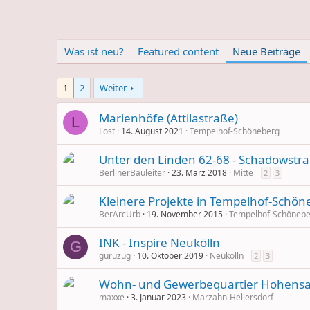
Was ist neu?
Featured content
Neue Beiträge
1
2
Weiter
Marienhöfe (Attilastraße)
L
Lost
14. August 2021
Tempelhof-Schöneberg
Unter den Linden 62-68 - Schadowstr
BerlinerBauleiter
23. März 2018
Mitte
2
3
Kleinere Projekte in Tempelhof-Schön
BerArcUrb
19. November 2015
Tempelhof-Schönebe
INK - Inspire Neukölln
G
guruzug
10. Oktober 2019
Neukölln
2
3
Wohn- und Gewerbequartier Hohensaa
maxxe
3. Januar 2023
Marzahn-Hellersdorf