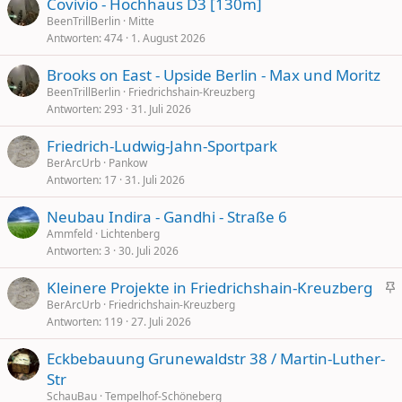
Covivio - Hochhaus D3 [130m]
BeenTrillBerlin
Mitte
Antworten
474
1. August 2026
Brooks on East - Upside Berlin - Max und Moritz
BeenTrillBerlin
Friedrichshain-Kreuzberg
Antworten
293
31. Juli 2026
Friedrich-Ludwig-Jahn-Sportpark
BerArcUrb
Pankow
Antworten
17
31. Juli 2026
Neubau Indira - Gandhi - Straße 6
Ammfeld
Lichtenberg
Antworten
3
30. Juli 2026
Kleinere Projekte in Friedrichshain-Kreuzberg
i
BerArcUrb
Friedrichshain-Kreuzberg
Antworten
119
27. Juli 2026
c
h
Eckbebauung Grunewaldstr 38 / Martin-Luther-
t
Str
i
SchauBau
Tempelhof-Schöneberg
g