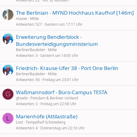
Antworten
22
Vor 32 Minuten
The Berlinian - MYND Hochhaus Kaufhof [146m]
maxxe
Mitte
Antworten
527
Gestern um 17:11 Uhr
Erweiterung Bendlerblock -
Bundesverteidigungsministerium
BerlinerBauleiter
Mitte
Antworten
3
Gestern um 14:05 Uhr
Friedrich- Krause-Ufer 38 - Port One Berlin
BerlinerBauleiter
Mitte
Antworten
56
Freitag um 23:01 Uhr
Waßmannsdorf - Büro-Campus TESTA
G
ghuebi
Potsdam & Berliner Umland
Antworten
3
Freitag um 22:58 Uhr
Marienhöfe (Attilastraße)
L
Lost
Tempelhof-Schöneberg
Antworten
4
Donnerstag um 22:16 Uhr