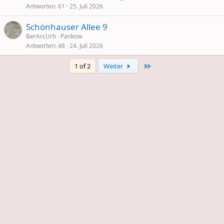
Antworten
61
25. Juli 2026
Schönhauser Allee 9
BerArcUrb
Pankow
Antworten
48
24. Juli 2026
Last
1 of 2
Weiter