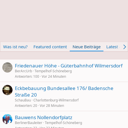
Was ist neu?
Featured content
Neue Beiträge
Latest activ
Friedenauer Höhe - Güterbahnhof Wilmersdorf
BerArcUrb
Tempelhof-Schöneberg
Antworten
100
Vor 24 Minuten
Eckbebauung Bundesallee 176/ Badensche
Straße 20
SchauBau
Charlottenburg-Wilmersdorf
Antworten
20
Vor 28 Minuten
Bauwens Nollendorfplatz
BerlinerBauleiter
Tempelhof-Schöneberg