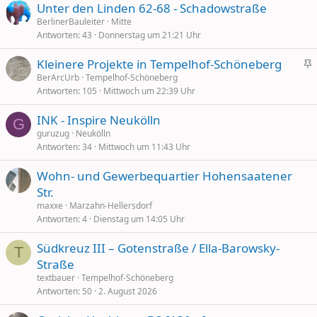
Unter den Linden 62-68 - Schadowstraße
BerlinerBauleiter
Mitte
Antworten
43
Donnerstag um 21:21 Uhr
Kleinere Projekte in Tempelhof-Schöneberg
i
BerArcUrb
Tempelhof-Schöneberg
Antworten
105
Mittwoch um 22:39 Uhr
c
h
INK - Inspire Neukölln
t
G
guruzug
Neukölln
i
Antworten
34
Mittwoch um 11:43 Uhr
g
Wohn- und Gewerbequartier Hohensaatener
Str.
maxxe
Marzahn-Hellersdorf
Antworten
4
Dienstag um 14:05 Uhr
Südkreuz III – Gotenstraße / Ella-Barowsky-
T
Straße
textbauer
Tempelhof-Schöneberg
Antworten
50
2. August 2026