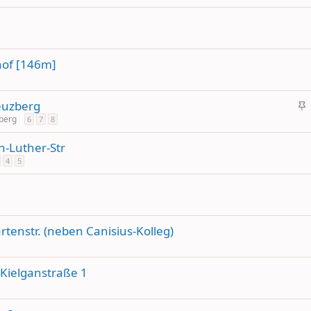
hof [146m]
reuzberg
i
zberg
6
7
8
c
n-Luther-Str
h
4
5
t
i
g
tenstr. (neben Canisius-Kolleg)
Kielganstraße 1