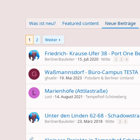
Was ist neu?
Featured content
Neue Beiträge
1
2
Weiter
Friedrich- Krause-Ufer 38 - Port One Be
BerlinerBauleiter
15. Juli 2020
Mitte
2
3
4
Waßmannsdorf - Büro-Campus TESTA
G
ghuebi
19. Mai 2023
Potsdam & Berliner Umland
Marienhöfe (Attilastraße)
L
Lost
14. August 2021
Tempelhof-Schöneberg
Unter den Linden 62-68 - Schadowstr
BerlinerBauleiter
23. März 2018
Mitte
2
3