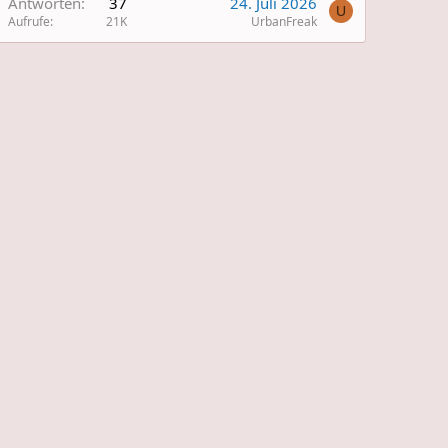
Antworten
37
24. Juli 2026
U
Aufrufe
21K
UrbanFreak