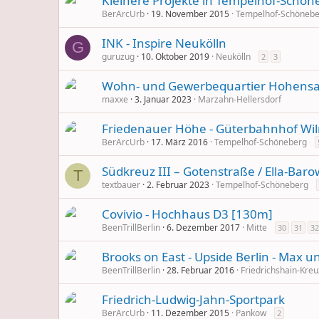
Kleinere Projekte in Tempelhof-Schön
BerArcUrb
19. November 2015
Tempelhof-Schönebe
INK - Inspire Neukölln
G
guruzug
10. Oktober 2019
Neukölln
2
3
Wohn- und Gewerbequartier Hohensaa
maxxe
3. Januar 2023
Marzahn-Hellersdorf
Friedenauer Höhe - Güterbahnhof Wi
BerArcUrb
17. März 2016
Tempelhof-Schöneberg
Südkreuz III – Gotenstraße / Ella-Bar
T
textbauer
2. Februar 2023
Tempelhof-Schöneberg
Covivio - Hochhaus D3 [130m]
BeenTrillBerlin
6. Dezember 2017
Mitte
30
31
32
Brooks on East - Upside Berlin - Max u
BeenTrillBerlin
28. Februar 2016
Friedrichshain-Kre
Friedrich-Ludwig-Jahn-Sportpark
BerArcUrb
11. Dezember 2015
Pankow
2