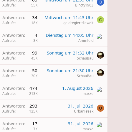
B
Aufrufe
55K
Blncty1903
Antworten
34
Mittwoch um 11:43 Uhr
G
Aufrufe
18K
geldregiertdiewelt
Antworten
4
Dienstag um 14:05 Uhr
Aufrufe
3K
Ammfeld
Antworten
99
Sonntag um 21:32 Uhr
Aufrufe
45K
SchauBau
Antworten
50
Sonntag um 21:30 Uhr
Aufrufe
30K
SchauBau
Antworten
474
1. August 2026
Aufrufe
213K
maxxe
Antworten
293
31. Juli 2026
U
Aufrufe
135K
UrbanFreak
Antworten
17
31. Juli 2026
Aufrufe
7K
maxxe