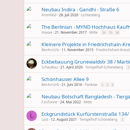
Neubau Indira - Gandhi - Straße 6
Ammfeld
28. Juli 2026
Lichtenberg
The Berlinian - MYND Hochhaus Kauf
maxxe
21. November 2017
Mitte
34
35
36
Kleinere Projekte in Friedrichshain-K
BerArcUrb
11. November 2015
Friedrichshain-Kreu
Eckbebauung Grunewaldstr 38 / Marti
SchauBau
21. April 2020
Tempelhof-Schöneberg
3
Schönhauser Allee 9
BerArcUrb
21. Juni 2016
Pankow
2
3
4
Neubau Botschaft Bangladesh - Tiergar
F.zuTonne
24. Mai 2022
Mitte
Eckgrundstück Kurfürstenstraße 134/ 
L
Lost
12. August 2021
Tempelhof-Schöneberg
2