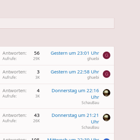
Antworten
56
Gestern um 23:01 Uhr
G
Aufrufe
29K
ghuebi
Antworten
3
Gestern um 22:58 Uhr
G
Aufrufe
3K
ghuebi
Antworten
4
Donnerstag um 22:16
Aufrufe
3K
Uhr
SchauBau
Antworten
43
Donnerstag um 21:21
Aufrufe
26K
Uhr
SchauBau
W
Antworten
105
Mittwoch um 22:39 Uhr