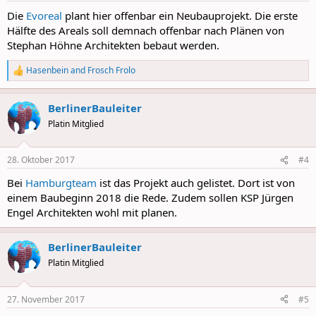
:
Die
Evoreal
plant hier offenbar ein Neubauprojekt. Die erste
Hälfte des Areals soll demnach offenbar nach Plänen von
Stephan Höhne Architekten bebaut werden.
Hasenbein
and
Frosch Frolo
R
e
a
BerlinerBauleiter
c
t
Platin Mitglied
i
o
n
28. Oktober 2017
#4
s
:
Bei
Hamburgteam
ist das Projekt auch gelistet. Dort ist von
einem Baubeginn 2018 die Rede. Zudem sollen KSP Jürgen
Engel Architekten wohl mit planen.
BerlinerBauleiter
Platin Mitglied
27. November 2017
#5