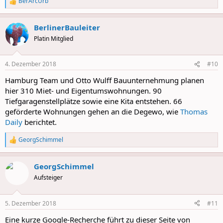
BerArcUrb
R
e
a
BerlinerBauleiter
c
t
Platin Mitglied
i
o
n
4. Dezember 2018
#10
s
:
Hamburg Team und Otto Wulff Bauunternehmung planen
hier 310 Miet- und Eigentumswohnungen. 90
Tiefgaragenstellplätze sowie eine Kita entstehen. 66
geförderte Wohnungen gehen an die Degewo, wie
Thomas
Daily
berichtet.
GeorgSchimmel
R
e
a
GeorgSchimmel
c
t
Aufsteiger
i
o
n
5. Dezember 2018
#11
s
:
Eine kurze Google-Recherche führt zu dieser Seite von