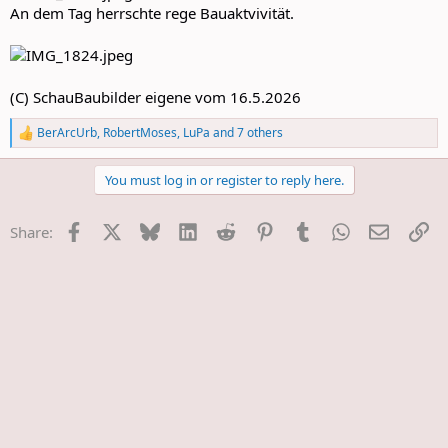
An dem Tag herrschte rege Bauaktvivität.
(C) SchauBaubilder eigene vom 16.5.2026
BerArcUrb
,
RobertMoses
,
LuPa
and 7 others
R
e
a
You must log in or register to reply here.
c
t
i
Facebook
X
Bluesky
LinkedIn
Reddit
Pinterest
Tumblr
WhatsApp
E-Mail
Li
Share:
o
n
s
: