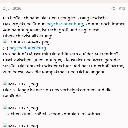
o
n
2. Juni 2026
#13
s
:
Ich hoffe, ich habe hier den richtigen Strang erwischt.
Das Projekt heißt nun
heycharlottenburg
, kommt noch immer
von hamburgteam, ist recht groß und zeigt diese
Übersichtsvisualisierung:
(C)
heycharlottenburg
Es sind fünf Häuser mit Hinterhäusern auf der Mierendorff -
Insel zwischen Quedlinburger, Klaustaler und Wernigeroder
Straße. Hier entsteht wieder echter Berliner HInterhofcharme,
zumindest, was die Kompaktheit und Dichte angeht.
Hier ist lange keiner von uns vorbeigekommen und die
Gebäude ...
... stehen zum Großteil schon komplett im Rohbau.