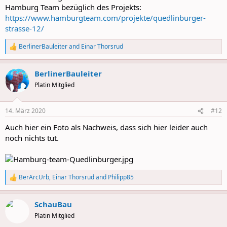
Hamburg Team bezüglich des Projekts:
https://www.hamburgteam.com/projekte/quedlinburger-
strasse-12/
BerlinerBauleiter
and
Einar Thorsrud
R
e
a
BerlinerBauleiter
c
t
Platin Mitglied
i
o
n
14. März 2020
#12
s
:
Auch hier ein Foto als Nachweis, dass sich hier leider auch
noch nichts tut.
BerArcUrb
,
Einar Thorsrud
and
Philipp85
R
e
a
SchauBau
c
t
Platin Mitglied
i