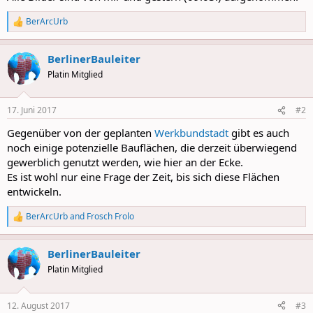
BerArcUrb
R
e
a
BerlinerBauleiter
c
t
Platin Mitglied
i
o
n
17. Juni 2017
#2
s
:
Gegenüber von der geplanten
Werkbundstadt
gibt es auch
noch einige potenzielle Bauflächen, die derzeit überwiegend
gewerblich genutzt werden, wie hier an der Ecke.
Es ist wohl nur eine Frage der Zeit, bis sich diese Flächen
entwickeln.
BerArcUrb
and
Frosch Frolo
R
e
a
BerlinerBauleiter
c
t
Platin Mitglied
i
o
n
12. August 2017
#3
s