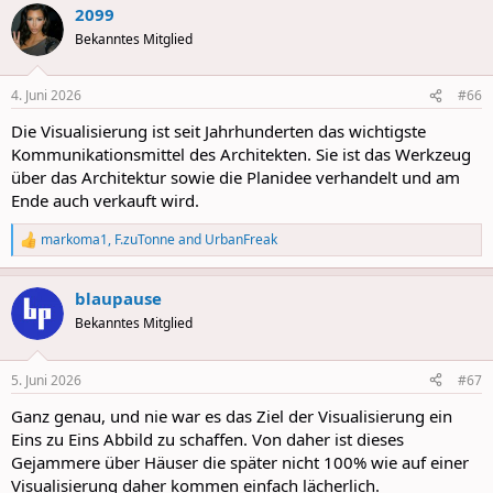
2099
c
t
Bekanntes Mitglied
i
o
n
4. Juni 2026
#66
s
:
Die Visualisierung ist seit Jahrhunderten das wichtigste
Kommunikationsmittel des Architekten. Sie ist das Werkzeug
über das Architektur sowie die Planidee verhandelt und am
Ende auch verkauft wird.
markoma1
,
F.zuTonne
and
UrbanFreak
R
e
a
blaupause
c
t
Bekanntes Mitglied
i
o
n
5. Juni 2026
#67
s
:
Ganz genau, und nie war es das Ziel der Visualisierung ein
Eins zu Eins Abbild zu schaffen. Von daher ist dieses
Gejammere über Häuser die später nicht 100% wie auf einer
Visualisierung daher kommen einfach lächerlich.