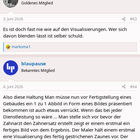
t
Goldenes Mitglied
i
o
n
3. Juni 2026
#63
s
:
Es ist doch fast nie wie auf den Visualisierungen. Wer sich
davon blenden lässt ist selber schuld.
markoma1
R
e
a
blaupause
c
t
Bekanntes Mitglied
i
o
n
4. Juni 2026
#64
s
:
Also diese Haltung Man müsse nun vor Fertigstellung eines
Gebäudes ein 1 zu 1 Abbild in Form eines Bildes präsentiert
bekommen ist auch etwas verrückt. Wenn das bei jeder
Dienstleistung so wäre ... Man stelle sich vor bevor der
Zahnarzt den Zahnersatz erstellt zeigt er einem erstmal ein
fertiges Bild von dem Ergebnis. Der Maler hält einem erstmal
eine Visualiserung des fertig gestrichenen Zaunes vor. Der