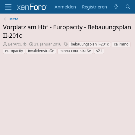
Anmelden
Registrieren
Mitte
Vorplatz am Hbf - Europacity - Bebauungsplan
II-201c
E
E
S
BerArcUrb
31. Januar 2016
bebauungsplan ii-201c
ca immo
r
r
c
europacity
invalidenstraße
minna-cour-straße
s21
s
s
h
t
t
l
e
e
a
l
l
g
l
l
w
e
u
o
r
n
r
d
g
t
e
s
e
s
d
T
a
h
t
e
u
m
m
a