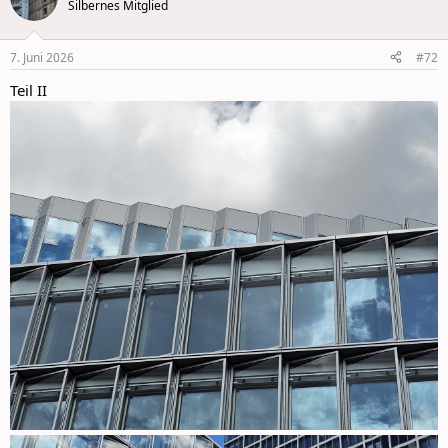
t
Silbernes Mitglied
i
o
n
7. Juni 2026
#72
s
:
Teil II