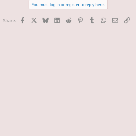
t
You must log in or register to reply here.
i
o
n
Facebook
X
Bluesky
LinkedIn
Reddit
Pinterest
Tumblr
WhatsApp
E-Mail
Li
Share:
s
: