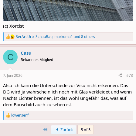
(c) Xorcist
BerArcUrb
,
SchauBau
,
markoma1
and 8 others
R
e
a
Casu
c
C
t
Bekanntes Mitglied
i
o
n
7. Juni 2026
#73
s
:
Also ich kann die Unterschiede zur Visu nicht erkennen. Das
DG wird ja wahrscheinlich noch mit Glas verkleidet und wenn
Nachts Lichter brennen, ist das wohl ungefähr das, was auf
dem Bauschild auch zu sehen ist.
löwensenf
R
e
a
First
Zurück
5 of 5
c