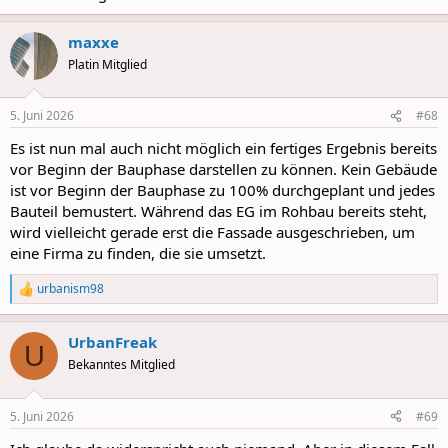
maxxe
Platin Mitglied
5. Juni 2026
#68
Es ist nun mal auch nicht möglich ein fertiges Ergebnis bereits
vor Beginn der Bauphase darstellen zu können. Kein Gebäude
ist vor Beginn der Bauphase zu 100% durchgeplant und jedes
Bauteil bemustert. Während das EG im Rohbau bereits steht,
wird vielleicht gerade erst die Fassade ausgeschrieben, um
eine Firma zu finden, die sie umsetzt.
urbanism98
R
e
a
UrbanFreak
c
U
t
Bekanntes Mitglied
i
o
n
5. Juni 2026
#69
s
: