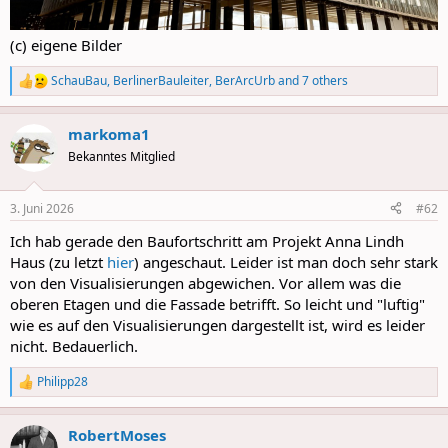
(c) eigene Bilder
SchauBau
,
BerlinerBauleiter
,
BerArcUrb
and 7 others
R
e
a
markoma1
c
t
Bekanntes Mitglied
i
o
n
3. Juni 2026
#62
s
:
Ich hab gerade den Baufortschritt am Projekt Anna Lindh
Haus (zu letzt
hier
) angeschaut. Leider ist man doch sehr stark
von den Visualisierungen abgewichen. Vor allem was die
oberen Etagen und die Fassade betrifft. So leicht und "luftig"
wie es auf den Visualisierungen dargestellt ist, wird es leider
nicht. Bedauerlich.
Philipp28
R
e
a
RobertMoses
c