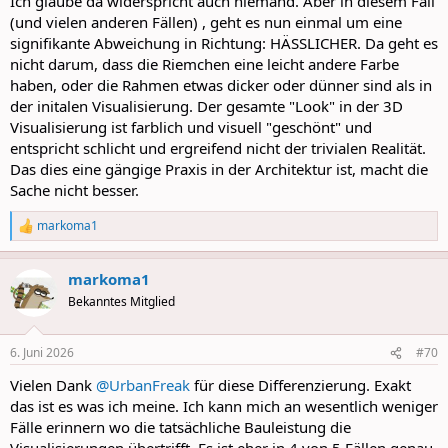
Ich glaube da widerspricht auch niemand. Aber in diesem Fall
(und vielen anderen Fällen) , geht es nun einmal um eine
signifikante Abweichung in Richtung: HÄSSLICHER. Da geht es
nicht darum, dass die Riemchen eine leicht andere Farbe
haben, oder die Rahmen etwas dicker oder dünner sind als in
der initalen Visualisierung. Der gesamte "Look" in der 3D
Visualisierung ist farblich und visuell "geschönt" und
entspricht schlicht und ergreifend nicht der trivialen Realität.
Das dies eine gängige Praxis in der Architektur ist, macht die
Sache nicht besser.
markoma1
R
e
a
markoma1
c
t
Bekanntes Mitglied
i
o
n
6. Juni 2026
#70
s
:
Vielen Dank
@UrbanFreak
für diese Differenzierung. Exakt
das ist es was ich meine. Ich kann mich an wesentlich weniger
Fälle erinnern wo die tatsächliche Bauleistung die