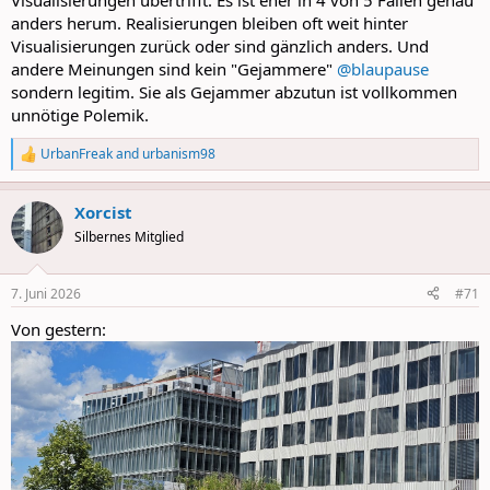
Visualisierungen übertrifft. Es ist eher in 4 von 5 Fällen genau
anders herum. Realisierungen bleiben oft weit hinter
Visualisierungen zurück oder sind gänzlich anders. Und
andere Meinungen sind kein "Gejammere"
@blaupause
sondern legitim. Sie als Gejammer abzutun ist vollkommen
unnötige Polemik.
UrbanFreak
and
urbanism98
R
e
a
Xorcist
c
t
Silbernes Mitglied
i
o
n
7. Juni 2026
#71
s
:
Von gestern: