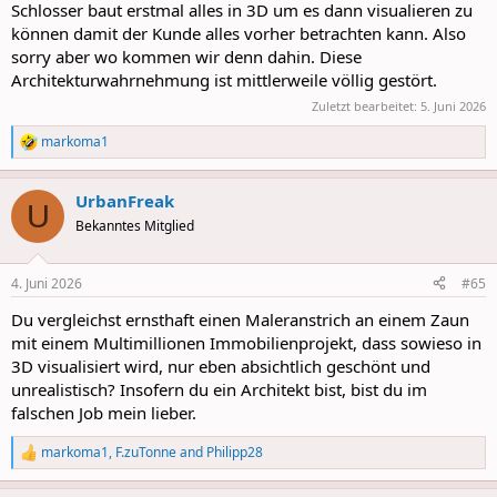
Schlosser baut erstmal alles in 3D um es dann visualieren zu
können damit der Kunde alles vorher betrachten kann. Also
sorry aber wo kommen wir denn dahin. Diese
Architekturwahrnehmung ist mittlerweile völlig gestört.
Zuletzt bearbeitet:
5. Juni 2026
markoma1
R
e
a
UrbanFreak
c
U
t
Bekanntes Mitglied
i
o
n
4. Juni 2026
#65
s
:
Du vergleichst ernsthaft einen Maleranstrich an einem Zaun
mit einem Multimillionen Immobilienprojekt, dass sowieso in
3D visualisiert wird, nur eben absichtlich geschönt und
unrealistisch? Insofern du ein Architekt bist, bist du im
falschen Job mein lieber.
markoma1
,
F.zuTonne
and
Philipp28
R
e
a