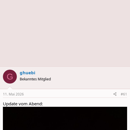
s
ghuebi
G
Bekanntes Mitglied
11. Mai 2026
#61
Update vom Abend: