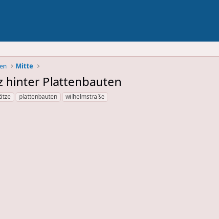
ben
Mitte
z hinter Plattenbauten
ätze
plattenbauten
wilhelmstraße