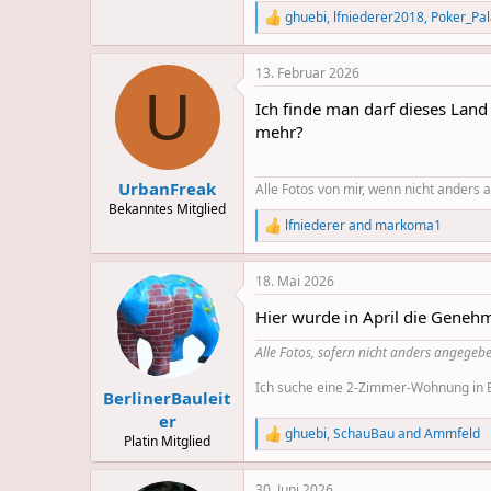
ghuebi
,
lfniederer2018
,
Poker_Pa
R
e
a
13. Februar 2026
c
U
t
Ich finde man darf dieses Land
i
o
mehr?
n
s
:
UrbanFreak
Alle Fotos von mir, wenn nicht anders
Bekanntes Mitglied
lfniederer
and
markoma1
R
e
a
18. Mai 2026
c
t
Hier wurde in April die Genehm
i
o
Alle Fotos, sofern nicht anders angegebe
n
s
Ich suche eine 2-Zimmer-Wohnung in Be
:
BerlinerBauleit
er
ghuebi
,
SchauBau
and
Ammfeld
R
Platin Mitglied
e
a
30. Juni 2026