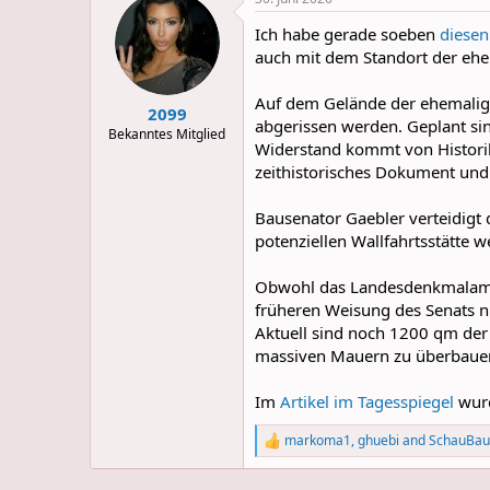
c
t
Ich habe gerade soeben
diesen
i
o
auch mit dem Standort der eh
n
s
Auf dem Gelände der ehemalige
:
2099
abgerissen werden. Geplant s
Bekanntes Mitglied
Widerstand kommt von Histori
zeithistorisches Dokument und k
Bausenator Gaebler verteidigt 
potenziellen Wallfahrtsstätte w
Obwohl das Landesdenkmalamt d
früheren Weisung des Senats 
Aktuell sind noch 1200 qm der
massiven Mauern zu überbauen
Im
Artikel im Tagesspiegel
wurd
markoma1
,
ghuebi
and
SchauBau
R
e
a