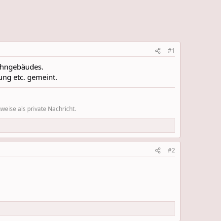
#1
ohngebäudes.
ung etc. gemeint.
eise als private Nachricht.
#2