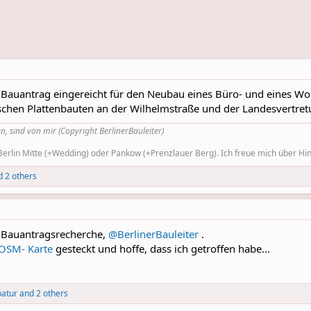
 Bauantrag eingereicht für den Neubau eines Büro- und eines W
wischen Plattenbauten an der Wilhelmstraße und der Landesvertret
n, sind von mir (Copyright BerlinerBauleiter)
rlin Mitte (+Wedding) oder Pankow (+Prenzlauer Berg). Ich freue mich über Hinw
 2 others
 Bauantragsrecherche,
@BerlinerBauleiter
.
 OSM- Karte
gesteckt und hoffe, dass ich getroffen habe...
atur
and 2 others