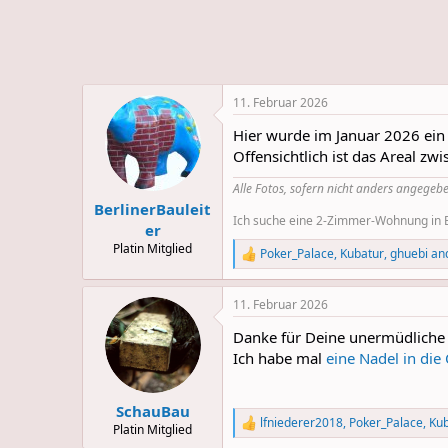
e
u
m
m
a
s
11. Februar 2026
Hier wurde im Januar 2026 ein
Offensichtlich ist das Areal z
Alle Fotos, sofern nicht anders angegebe
BerlinerBauleit
Ich suche eine 2-Zimmer-Wohnung in Be
er
Platin Mitglied
Poker_Palace
,
Kubatur
,
ghuebi
and
R
e
a
11. Februar 2026
c
t
Danke für Deine unermüdliche
i
o
Ich habe mal
eine Nadel in die
n
s
:
SchauBau
lfniederer2018
,
Poker_Palace
,
Kub
R
Platin Mitglied
e