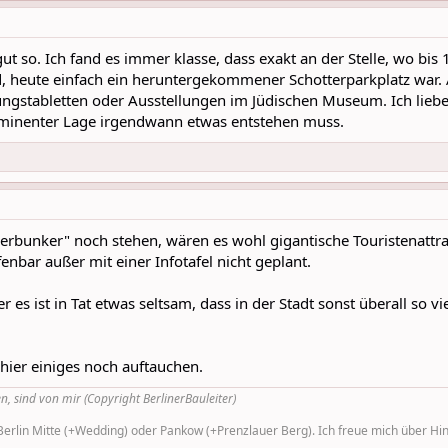
t so. Ich fand es immer klasse, dass exakt an der Stelle, wo bis
d, heute einfach ein heruntergekommener Schotterparkplatz war.
ngstabletten oder Ausstellungen im Jüdischen Museum. Ich liebe 
rominenter Lage irgendwann etwas entstehen muss.
erbunker" noch stehen, wären es wohl gigantische Touristenattra
fenbar außer mit einer Infotafel nicht geplant.
r es ist in Tat etwas seltsam, dass in der Stadt sonst überall so v
hier einiges noch auftauchen.
n, sind von mir (Copyright BerlinerBauleiter)
rlin Mitte (+Wedding) oder Pankow (+Prenzlauer Berg). Ich freue mich über Hinw