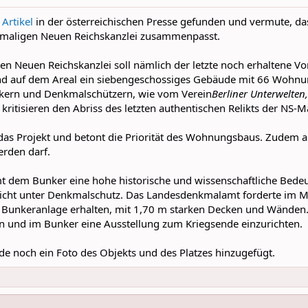
 Artikel
in der österreichischen Presse gefunden und vermute, da
emaligen Neuen Reichskanzlei zusammenpasst.
n Neuen Reichskanzlei soll nämlich der letzte noch erhaltene Vo
ind auf dem Areal ein siebengeschossiges Gebäude mit 66 Wohn
kern und Denkmalschützern, wie vom Verein
Berliner Unterwelten,
ritisieren den Abriss des letzten authentischen Relikts der NS-M
das Projekt und betont die Priorität des Wohnungsbaus. Zudem arg
erden darf.
em Bunker eine hohe historische und wissenschaftliche Bedeut
nicht unter Denkmalschutz. Das Landesdenkmalamt forderte im M
 Bunkeranlage erhalten, mit 1,70 m starken Decken und Wänden
 und im Bunker eine Ausstellung zum Kriegsende einzurichten.
e noch ein Foto des Objekts und des Platzes hinzugefügt.