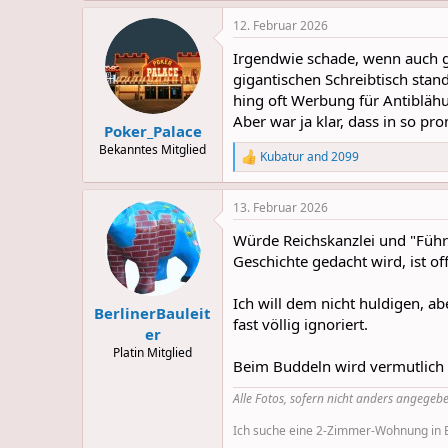
a
12. Februar 2026
c
t
Irgendwie schade, wenn auch gu
i
o
gigantischen Schreibtisch stan
n
hing oft Werbung für Antiblähu
s
Aber war ja klar, dass in so p
:
Poker_Palace
Bekanntes Mitglied
Kubatur
and
2099
R
e
a
13. Februar 2026
c
t
Würde Reichskanzlei und "Führ
i
o
Geschichte gedacht wird, ist of
n
s
Ich will dem nicht huldigen, abe
:
BerlinerBauleit
fast völlig ignoriert.
er
Platin Mitglied
Beim Buddeln wird vermutlich 
Alle Fotos, sofern nicht anders angegebe
Ich suche eine 2-Zimmer-Wohnung in Be