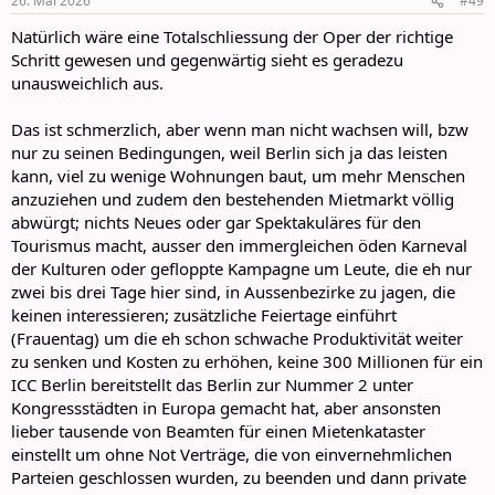
26. Mai 2026
#49
s
:
Natürlich wäre eine Totalschliessung der Oper der richtige
Schritt gewesen und gegenwärtig sieht es geradezu
unausweichlich aus.
Das ist schmerzlich, aber wenn man nicht wachsen will, bzw
nur zu seinen Bedingungen, weil Berlin sich ja das leisten
kann, viel zu wenige Wohnungen baut, um mehr Menschen
anzuziehen und zudem den bestehenden Mietmarkt völlig
abwürgt; nichts Neues oder gar Spektakuläres für den
Tourismus macht, ausser den immergleichen öden Karneval
der Kulturen oder gefloppte Kampagne um Leute, die eh nur
zwei bis drei Tage hier sind, in Aussenbezirke zu jagen, die
keinen interessieren; zusätzliche Feiertage einführt
(Frauentag) um die eh schon schwache Produktivität weiter
zu senken und Kosten zu erhöhen, keine 300 Millionen für ein
ICC Berlin bereitstellt das Berlin zur Nummer 2 unter
Kongressstädten in Europa gemacht hat, aber ansonsten
lieber tausende von Beamten für einen Mietenkataster
einstellt um ohne Not Verträge, die von einvernehmlichen
Parteien geschlossen wurden, zu beenden und dann private