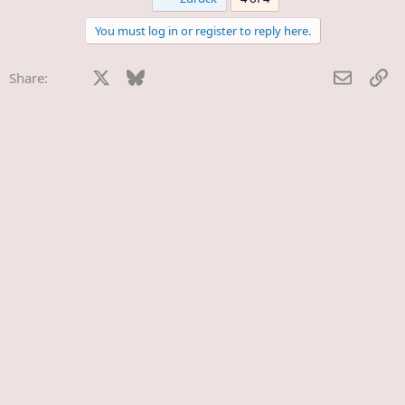
You must log in or register to reply here.
Facebook
X
Bluesky
LinkedIn
Reddit
Pinterest
Tumblr
WhatsApp
E-Mail
Li
Share: