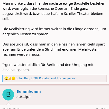
:
Man munkelt, dass hier die nächste ewige Baustelle bestehen
wird, womöglich die komische Oper am Ende ganz
abgewickelt wird, bzw. dauerhaft im Schiller Theater bleiben
soll.
Die Realisierung wird immer weiter in die Länge gezogen, um
angeblich Kosten zu sparen.
Das absurde ist, dass man in den einzelnen Jahren Geld spart,
aber am Ende unter dem Strich mit enormen Mehrkosten
rechnen werden muss.
Irgendwie sinnbildlich für Berlin und den Umgang mit
Staatsausgaben.
SchauBau
,
2099
,
Kubatur
and 1 other person
R
e
a
Bummbumm
c
B
t
Aufsteiger
i
o
n