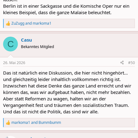
Berlin ist in einer Sackgasse und die Komische Oper nur ein
kleines Beispiel, dass die ganze Malaise beleuchtet.
ZuZugg
and
markoma1
R
e
a
Casu
c
C
t
Bekanntes Mitglied
i
o
n
26. Mai 2026
#50
s
:
Das ist natürlich eine Diskussion, die hier nicht hingehört…
und gleichzeitig leider inhaltlich vollkommen richtig ist.
Inzwischen hat diese Denke das ganze Land erreicht und wir
können das, was wir aufgebaut haben, nicht mehr bezahlen.
Aber statt Reformen zu wagen, halten wir an der
Vergangenheit fest und träumen den sozialistischen Traum.
Und das ist nicht die Politik, das sind wir alle.
markoma1
and
Bummbumm
R
e
a