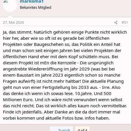
markoma1
c
t
Bekanntes Mitglied
i
o
n
27. Mai 2026
#51
s
:
Ja, das stimmt. Natürlich gehören einige Punkte nicht wirklich
hier her, aber wie so oft ist es gerade bei öffentlichen
Projekten oder Baugeschehen so, das Politik ein Anteil hat
und man schon seit einigen Jahren bei vielen Projekten der
öffentlichen Hand eher mit dem Kopf schütteln muss. Bei
diesem Projekt ist mEn die Kernzeile - Die ursprünglich
angestrebte Wiedereröffnung im Jahr 2029 (was bei bei
einem Baustart im Jahre 2023 eigentlich schon so manche
Fragen aufwirft) ist nicht mehr haltbar! Die aktuelle Planung
geht nun von einer Fertigstellung bis 2033 aus. - Irre. Also
das denke ich wenn ich sowas lese. 10.Jahre. Und 500
Millionen Euro. Und ich wäre nicht verwundert wenn selbst
das nicht reicht. Das ist wirklich alles kaum noch vermittelbar.
Finde ich jedenfalls. Aber Danke an die da dort immer mal
vorbei kommen und aktuelle Fotos bzw. infos haben.
First
Zurück
4 of 4