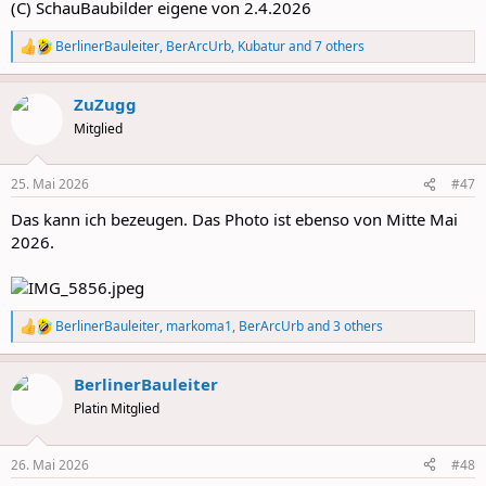
(C) SchauBaubilder eigene von 2.4.2026
BerlinerBauleiter
,
BerArcUrb
,
Kubatur
and 7 others
R
e
a
ZuZugg
c
t
Mitglied
i
o
n
25. Mai 2026
#47
s
:
Das kann ich bezeugen. Das Photo ist ebenso von Mitte Mai
2026.
BerlinerBauleiter
,
markoma1
,
BerArcUrb
and 3 others
R
e
a
BerlinerBauleiter
c
t
Platin Mitglied
i
o
n
26. Mai 2026
#48
s