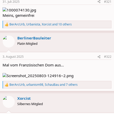
31. Juli 2025
#321
s
:
Meins, gemeinfrei
BerArcUrb
,
Urbanista
,
Xorcist
and 10 others
R
e
a
BerlinerBauleiter
c
t
Platin Mitglied
i
o
n
3. August 2025
#322
s
:
Mal vom Französischen Dom aus...
BerArcUrb
,
urbanism98
,
SchauBau
and 7 others
R
e
a
Xorcist
c
t
Silbernes Mitglied
i
o