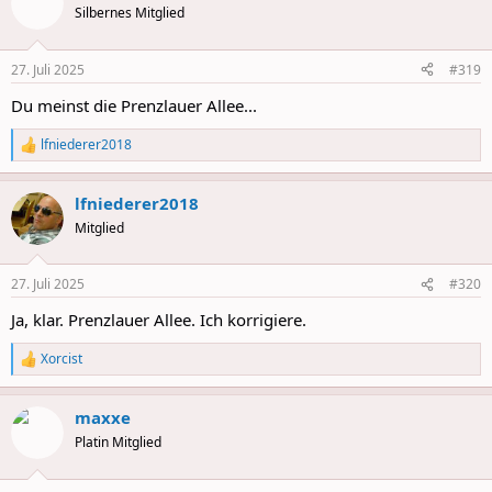
t
Silbernes Mitglied
i
o
n
27. Juli 2025
#319
s
:
Du meinst die Prenzlauer Allee...
lfniederer2018
R
e
a
lfniederer2018
c
t
Mitglied
i
o
n
27. Juli 2025
#320
s
:
Ja, klar. Prenzlauer Allee. Ich korrigiere.
Xorcist
R
e
a
maxxe
c
t
Platin Mitglied
i
o
n