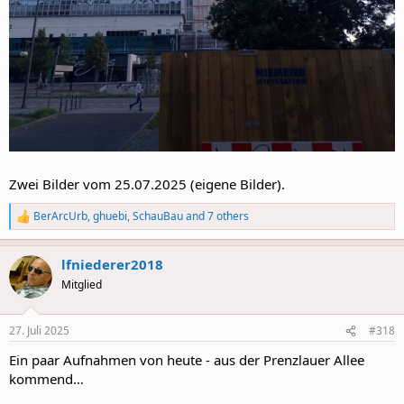
Zwei Bilder vom 25.07.2025 (eigene Bilder).
BerArcUrb
,
ghuebi
,
SchauBau
and 7 others
R
e
a
lfniederer2018
c
t
Mitglied
i
o
n
27. Juli 2025
#318
s
:
Ein paar Aufnahmen von heute - aus der Prenzlauer Allee
kommend…