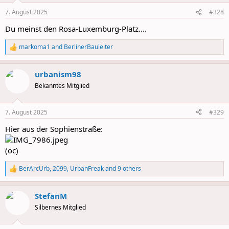
n
7. August 2025
#328
s
:
Du meinst den Rosa-Luxemburg-Platz....
markoma1
and
BerlinerBauleiter
R
e
a
urbanism98
c
t
Bekanntes Mitglied
i
o
n
7. August 2025
#329
s
:
Hier aus der Sophienstraße:
(oc)
BerArcUrb
,
2099
,
UrbanFreak
and 9 others
R
e
a
StefanM
c
t
Silbernes Mitglied
i
o
n