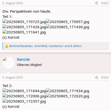
n
5. August 2025
#323
s
:
Div. Perspektiven von heute.
Teil 1:
(c) Xorcist
BerlinerBauleiter
,
Ammfeld
,
markoma1
and 8 others
R
e
a
Xorcist
c
t
Silbernes Mitglied
i
o
n
5. August 2025
#324
s
:
Teil 2:
(c) Xorcist