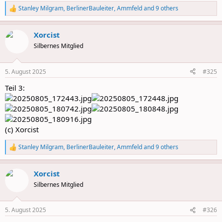
Stanley Milgram
,
BerlinerBauleiter
,
Ammfeld
and 9 others
R
e
a
Xorcist
c
t
Silbernes Mitglied
i
o
n
5. August 2025
#325
s
:
Teil 3:
(c) Xorcist
Stanley Milgram
,
BerlinerBauleiter
,
Ammfeld
and 9 others
R
e
a
Xorcist
c
t
Silbernes Mitglied
i
o
n
5. August 2025
#326
s
: