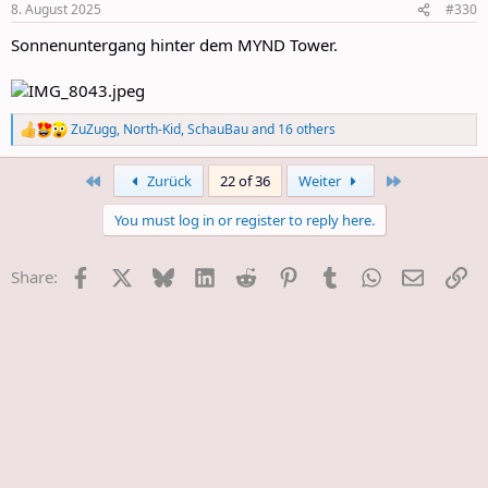
8. August 2025
#330
s
:
Sonnenuntergang hinter dem MYND Tower.
ZuZugg
,
North-Kid
,
SchauBau
and 16 others
R
e
a
First
Last
Zurück
22 of 36
Weiter
c
t
You must log in or register to reply here.
i
o
n
Facebook
X
Bluesky
LinkedIn
Reddit
Pinterest
Tumblr
WhatsApp
E-Mail
Li
Share:
s
: