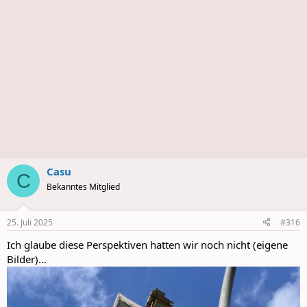
s
Casu
C
Bekanntes Mitglied
25. Juli 2025
#316
Ich glaube diese Perspektiven hatten wir noch nicht (eigene
Bilder)…