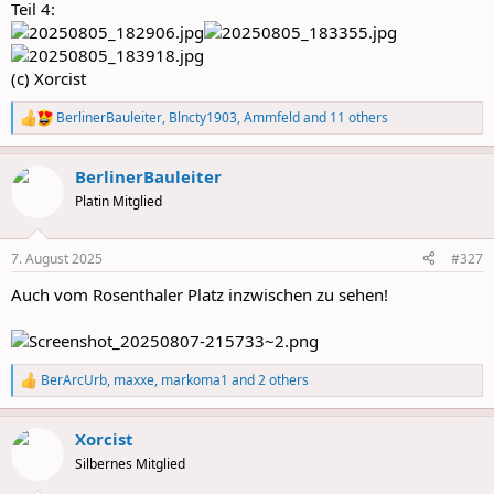
Teil 4:
(c) Xorcist
BerlinerBauleiter
,
Blncty1903
,
Ammfeld
and 11 others
R
e
a
BerlinerBauleiter
c
t
Platin Mitglied
i
o
n
7. August 2025
#327
s
:
Auch vom Rosenthaler Platz inzwischen zu sehen!
BerArcUrb
,
maxxe
,
markoma1
and 2 others
R
e
a
Xorcist
c
t
Silbernes Mitglied
i
o