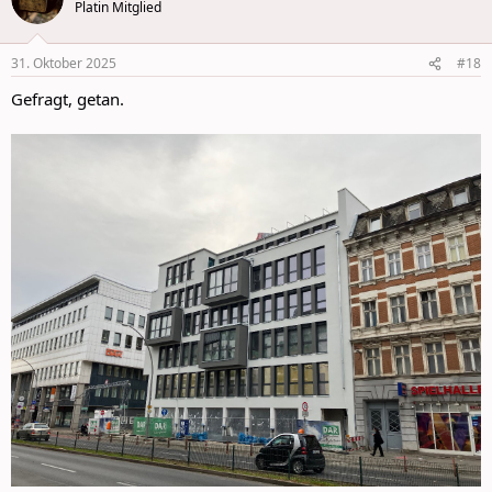
t
Platin Mitglied
i
o
n
31. Oktober 2025
#18
s
:
Gefragt, getan.