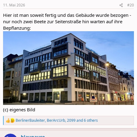
n
11. Mai 2026
#20
s
:
Hier ist man soweit fertig und das Gebäude wurde bezogen -
nur noch zwei Beete zur Seitenstraße hin warten auf ihre
Bepflanzung:
(c) eigenes Bild
BerlinerBauleiter
,
BerArcUrb
,
2099
and 6 others
R
e
a
blaupause