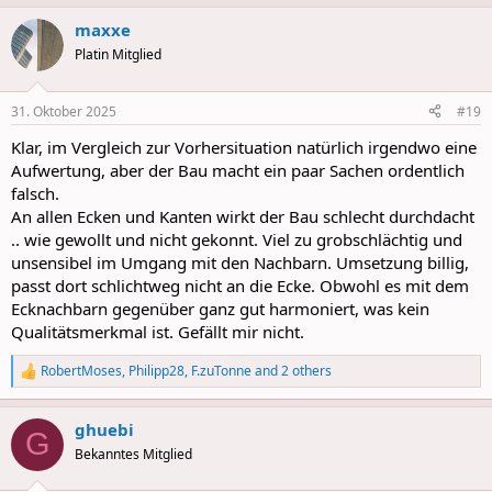
a
maxxe
c
t
Platin Mitglied
i
o
n
31. Oktober 2025
#19
s
:
Klar, im Vergleich zur Vorhersituation natürlich irgendwo eine
Aufwertung, aber der Bau macht ein paar Sachen ordentlich
falsch.
An allen Ecken und Kanten wirkt der Bau schlecht durchdacht
.. wie gewollt und nicht gekonnt. Viel zu grobschlächtig und
unsensibel im Umgang mit den Nachbarn. Umsetzung billig,
passt dort schlichtweg nicht an die Ecke. Obwohl es mit dem
Ecknachbarn gegenüber ganz gut harmoniert, was kein
Qualitätsmerkmal ist. Gefällt mir nicht.
RobertMoses
,
Philipp28
,
F.zuTonne
and 2 others
R
e
a
ghuebi
c
G
t
Bekanntes Mitglied
i
o