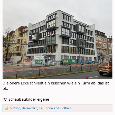
Die obere Ecke schließt ein bisschen wie ein Turm ab, das ist
ok.
(C) SchauBaubilder eigene
ZuZugg
,
BerArcUrb
,
F.zuTonne
and 7 others
R
e