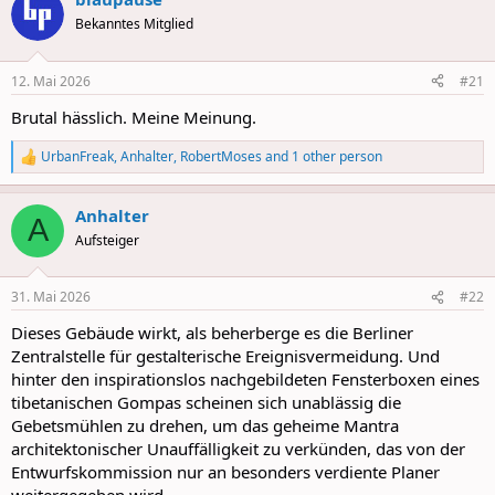
c
t
Bekanntes Mitglied
i
o
n
12. Mai 2026
#21
s
:
Brutal hässlich. Meine Meinung.
UrbanFreak
,
Anhalter
,
RobertMoses
and 1 other person
R
e
a
Anhalter
c
A
t
Aufsteiger
i
o
n
31. Mai 2026
#22
s
:
Dieses Gebäude wirkt, als beherberge es die Berliner
Zentralstelle für gestalterische Ereignisvermeidung. Und
hinter den inspirationslos nachgebildeten Fensterboxen eines
tibetanischen Gompas scheinen sich unablässig die
Gebetsmühlen zu drehen, um das geheime Mantra
architektonischer Unauffälligkeit zu verkünden, das von der
Entwurfskommission nur an besonders verdiente Planer