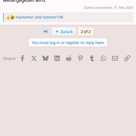
weitergegeben wird.
Zuletzt bearbeitet:
31. Mai 2026
markoma1
and
nummer148
R
e
a
First
Zurück
2 of 2
c
t
You must log in or register to reply here.
i
o
n
Facebook
X
Bluesky
LinkedIn
Reddit
Pinterest
Tumblr
WhatsApp
E-Mail
Li
Share:
s
: