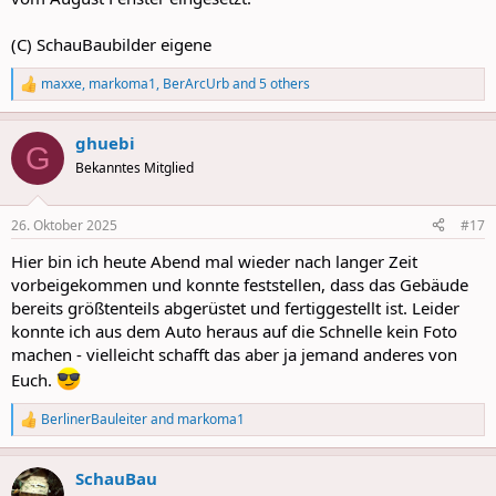
(C) SchauBaubilder eigene
maxxe
,
markoma1
,
BerArcUrb
and 5 others
R
e
a
ghuebi
c
G
t
Bekanntes Mitglied
i
o
n
26. Oktober 2025
#17
s
:
Hier bin ich heute Abend mal wieder nach langer Zeit
vorbeigekommen und konnte feststellen, dass das Gebäude
bereits größtenteils abgerüstet und fertiggestellt ist. Leider
konnte ich aus dem Auto heraus auf die Schnelle kein Foto
machen - vielleicht schafft das aber ja jemand anderes von
Euch.
BerlinerBauleiter
and
markoma1
R
e
a
SchauBau
c