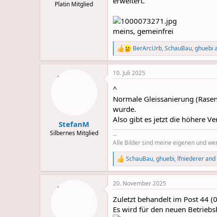
erweitert.
Platin Mitglied
meins, gemeinfrei
BerArcUrb
,
SchauBau
,
ghuebi
a
R
e
a
10. Juli 2025
c
t
^
i
o
Normale Gleissanierung (Raseng
n
wurde.
s
Also gibt es jetzt die höhere V
:
StefanM
Silbernes Mitglied
--
Alle Bilder sind meine eigenen und w
SchauBau
,
ghuebi
,
lfniederer
and 
R
e
a
20. November 2025
c
t
Zuletzt behandelt im Post 44 (
i
o
Es wird für den neuen Betriebs
n