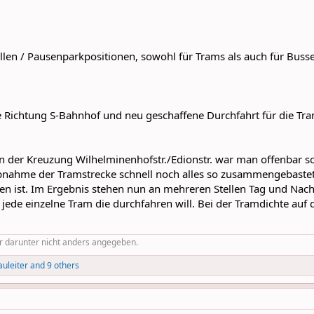
llen / Pausenparkpositionen, sowohl für Trams als auch für Busse
e Richtung S-Bahnhof und neu geschaffene Durchfahrt für die Tr
 der Kreuzung Wilhelminenhofstr./Edionstr. war man offenbar so 
bnahme der Tramstrecke schnell noch alles so zusammengebastet 
ffen ist. Im Ergebnis stehen nun an mehreren Stellen Tag und Nac
ede einzelne Tram die durchfahren will. Bei der Tramdichte auf di
er darunter nicht anders angegeben.
auleiter
and 9 others