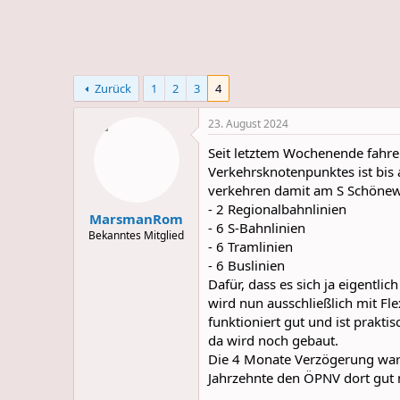
e
u
m
m
a
s
Zurück
1
2
3
4
23. August 2024
Seit letztem Wochenende fahr
Verkehrsknotenpunktes ist bis 
verkehren damit am S Schönew
- 2 Regionalbahnlinien
MarsmanRom
- 6 S-Bahnlinien
Bekanntes Mitglied
- 6 Tramlinien
- 6 Buslinien
Dafür, dass es sich ja eigentl
wird nun ausschließlich mit Fl
funktioniert gut und ist prakti
da wird noch gebaut.
Die 4 Monate Verzögerung waren
Jahrzehnte den ÖPNV dort gut