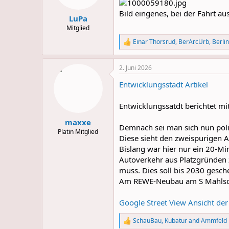
s
Bild eingenes, bei der Fahrt 
:
LuPa
Mitglied
Einar Thorsrud
,
BerArcUrb
,
Berli
R
e
a
2. Juni 2026
c
t
Entwicklungsstadt Artikel
i
o
n
Entwicklungssatdt berichtet mi
s
:
maxxe
Demnach sei man sich nun polit
Platin Mitglied
Diese sieht den zweispurigen A
Bislang war hier nur ein 20-Mi
Autoverkehr aus Platzgründen z
muss. Dies soll bis 2030 gesc
Am REWE-Neubau am S Mahlsdorf
Google Street View Ansicht der
SchauBau
,
Kubatur
and
Ammfeld
R