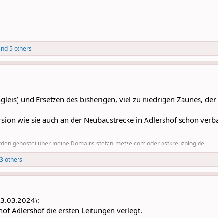
nd 5 others
leis) und Ersetzen des bisherigen, viel zu niedrigen Zaunes, d
ersion wie sie auch an der Neubaustrecke in Adlershof schon verb
erden gehostet über meine Domains stefan-metze.com oder ostkreuzblog.de
3 others
03.03.2024):
hof Adlershof die ersten Leitungen verlegt.