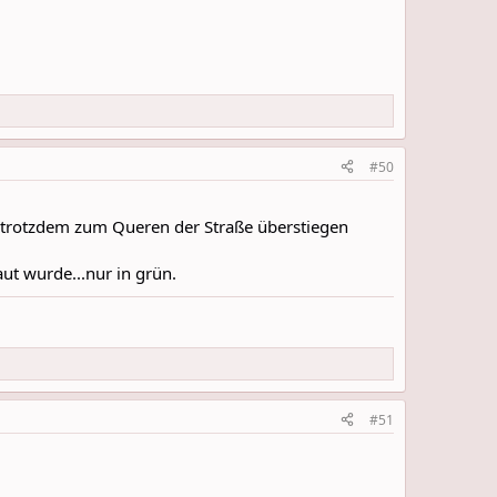
#50
er trotzdem zum Queren der Straße überstiegen
aut wurde...nur in grün.
#51