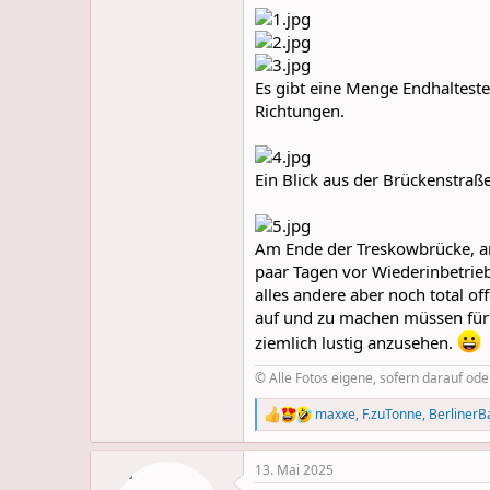
Es gibt eine Menge Endhalteste
Richtungen.
Ein Blick aus der Brückenstraß
Am Ende der Treskowbrücke, an
paar Tagen vor Wiederinbetrie
alles andere aber noch total o
auf und zu machen müssen für j
ziemlich lustig anzusehen.
© Alle Fotos eigene, sofern darauf od
maxxe
,
F.zuTonne
,
BerlinerB
R
e
a
13. Mai 2025
c