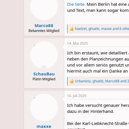
t
Die Seite.
Mein Berlin hat eine
i
o
und Text, man kann sogar ko
n
s
:
Marco88
haelzet
,
ghuebi
,
maxxe
and 6 oth
R
Bekanntes Mitglied
e
a
14. Mai 2025
c
t
Ich bin erstaunt, wie detaillier
i
o
neben den Planzeichnungen auc
n
und vor allem seriös genutzt u
s
hiermit auch mal ein Danke an 
:
SchauBau
Platin Mitglied
Urbanista
,
ghuebi
,
Marco88
and 2
R
e
a
10. Juli 2025
c
t
Ich habe versucht genauer herau
i
o
dazu in der Hinterhand.
n
s
Bei der Karl-Liebknecht-Straße
:
maxxe